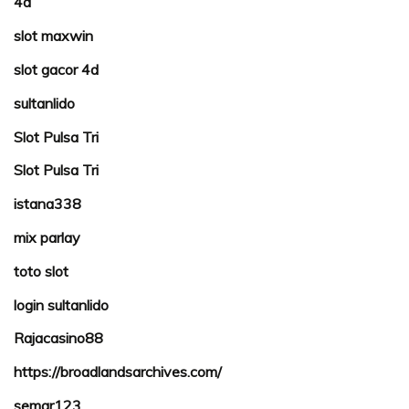
4d
slot maxwin
slot gacor 4d
sultanlido
Slot Pulsa Tri
Slot Pulsa Tri
istana338
mix parlay
toto slot
login sultanlido
Rajacasino88
https://broadlandsarchives.com/
semar123