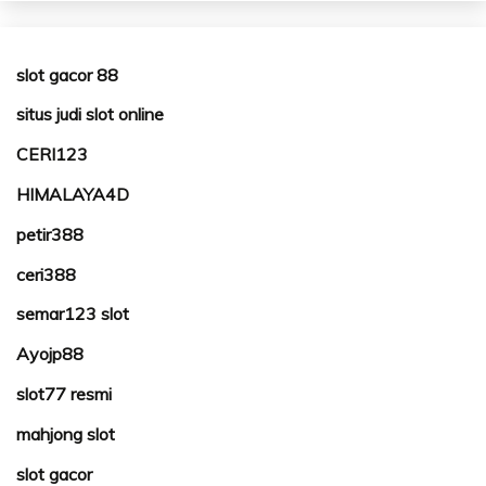
slot gacor 88
situs judi slot online
CERI123
HIMALAYA4D
petir388
ceri388
semar123 slot
Ayojp88
slot77 resmi
mahjong slot
slot gacor