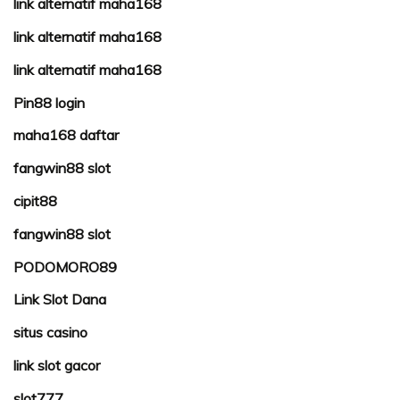
link alternatif maha168
link alternatif maha168
link alternatif maha168
Pin88 login
maha168 daftar
fangwin88 slot
cipit88
fangwin88 slot
PODOMORO89
Link Slot Dana
situs casino
link slot gacor
slot777