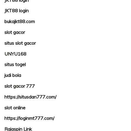
JKT88 login
bukajkt88.com
slot gacor
situs slot gacor
UNYU168
situs togel
judi bola
slot gacor 777
https://situsdan777.com/
slot online
https://loginmt777.com/
Rajaspin Link