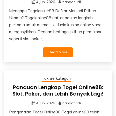
4 Juni 2026
bandarjudi
Mengapa Togelonline88 Daftar Menjadi Pilihan
Utama? Togelonline88 daftar adalah langkah
pertama untuk memasuki dunia kasino online yang
mengasyikkan. Dengan berbagai pilihan permainan
seperti slot, poker,
Read More
Tak Berkategori
Panduan Lengkap Togel Online88:
Slot, Poker, dan Lebih Banyak Lagi!
4 Juni 2026
bandarjudi
Pengenalan Togel Online88 Togel online88 telah