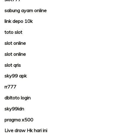
sabung ayam online
link depo 10k
toto slot
slot online
slot online
slot qris
sky99 apk
rr777
dbltoto login
sky99idn
pragma x500
Live draw Hk hari ini