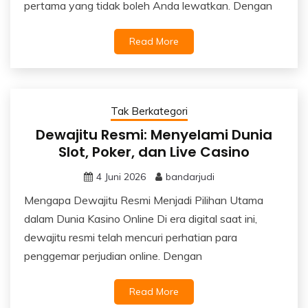
pertama yang tidak boleh Anda lewatkan. Dengan
Read More
Tak Berkategori
Dewajitu Resmi: Menyelami Dunia
Slot, Poker, dan Live Casino
4 Juni 2026
bandarjudi
Mengapa Dewajitu Resmi Menjadi Pilihan Utama
dalam Dunia Kasino Online Di era digital saat ini,
dewajitu resmi telah mencuri perhatian para
penggemar perjudian online. Dengan
Read More