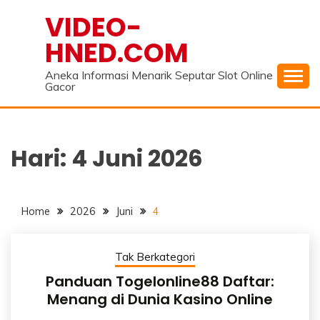
Skip
VIDEO-
to
HNED.COM
content
Aneka Informasi Menarik Seputar Slot Online
Gacor
Hari:
4 Juni 2026
Home
2026
Juni
4
Tak Berkategori
Panduan Togelonline88 Daftar:
Menang di Dunia Kasino Online