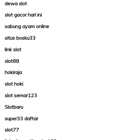
dewa slot
slot gacor hari ini
sabung ayam online
situs bosku33
link slot
slot88
hokiraja
slot hoki
slot semar123
Slotbaru
super33 daftar
slot77