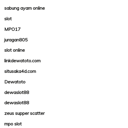
sabung ayam online
slot
MPO17
juragan805
slot online
linkdewatoto.com
situsaka4d.com
Dewatoto
dewaslot88
dewaslot88
zeus supper scatter
mpo slot