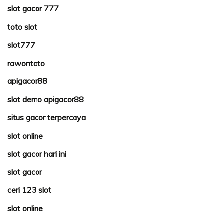
slot gacor 777
toto slot
slot777
rawontoto
apigacor88
slot demo apigacor88
situs gacor terpercaya
slot online
slot gacor hari ini
slot gacor
ceri 123 slot
slot online