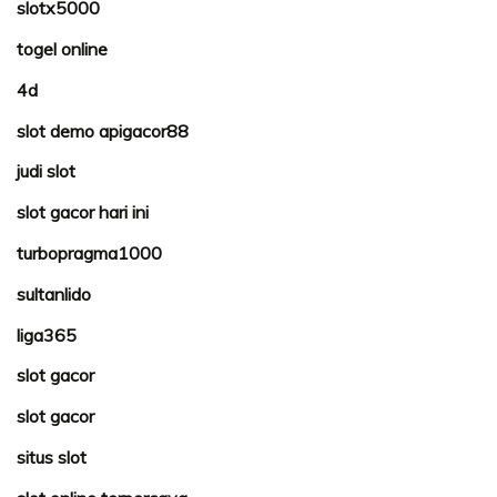
slotx5000
togel online
4d
slot demo apigacor88
judi slot
slot gacor hari ini
turbopragma1000
sultanlido
liga365
slot gacor
slot gacor
situs slot