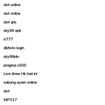
slot online
slot online
slot qris
sky99 apk
rr777
dbltoto login
sky99idn
pragma x500
Live draw Hk hari ini
sabung ayam online
slot
MPO17