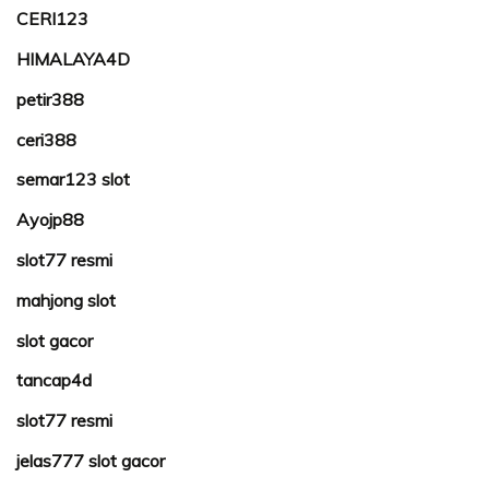
CERI123
HIMALAYA4D
petir388
ceri388
semar123 slot
Ayojp88
slot77 resmi
mahjong slot
slot gacor
tancap4d
slot77 resmi
jelas777 slot gacor