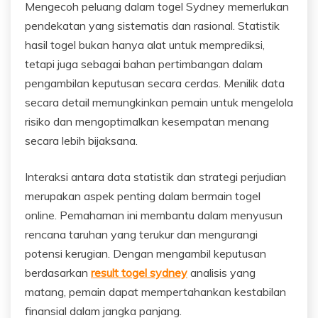
Mengecoh peluang dalam togel Sydney memerlukan
pendekatan yang sistematis dan rasional. Statistik
hasil togel bukan hanya alat untuk memprediksi,
tetapi juga sebagai bahan pertimbangan dalam
pengambilan keputusan secara cerdas. Menilik data
secara detail memungkinkan pemain untuk mengelola
risiko dan mengoptimalkan kesempatan menang
secara lebih bijaksana.
Interaksi antara data statistik dan strategi perjudian
merupakan aspek penting dalam bermain togel
online. Pemahaman ini membantu dalam menyusun
rencana taruhan yang terukur dan mengurangi
potensi kerugian. Dengan mengambil keputusan
berdasarkan
result togel sydney
analisis yang
matang, pemain dapat mempertahankan kestabilan
finansial dalam jangka panjang.