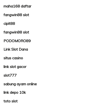
maha168 daftar
fangwin88 slot
cipit88
fangwin88 slot
PODOMORO89
Link Slot Dana
situs casino
link slot gacor
slot777
sabung ayam online
link depo 10k
toto slot