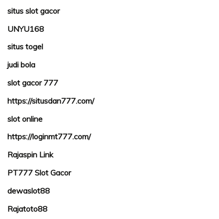
situs slot gacor
UNYU168
situs togel
judi bola
slot gacor 777
https://situsdan777.com/
slot online
https://loginmt777.com/
Rajaspin Link
PT777 Slot Gacor
dewaslot88
Rajatoto88