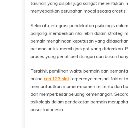
taruhan yang disiplin juga sangat menentukan, m
menyebabkan perubahan modal secara drastis.
Selain itu, integrasi pendekatan psikologis dala
panjang, memberikan nilai lebih dalam strategi
pemain menghindari keputusan yang didasarkan
peluang untuk meraih jackpot yang diidamkan.
proses yang penuh perhitungan dan bukan han
Terakhir, pemilihan waktu bermain dan pemanfa
online
ceri 123 slot
terpercaya menjadi faktor t
memanfaatkan momen-momen tertentu dan bon
dan memperbesar peluang kemenangan. Secara 
psikologis dalam pendekatan bermain merupaka
pasar Indonesia.