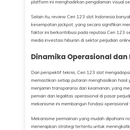
platform ini menghadirkan pengalaman visual s
Selain itu, review Ceri 123 slot Indonesia ban
kesempatan jackpot, yang secara signifikan me
faktor ini berkontribusi pada reputasi Ceri 123 
media investasi hiburan di sektor perjudian onl
Dinamika Operasional dan 
Dari perspektif teknis, Ceri 123 slot mengado
memastikan setiap putaran menghasilkan hasil ya
menjamin transparansi dan keamanan, yang me
pemain dan legalitas operasional di pasar perju
mekanisme ini membangun fondasi operasional 
Mekanisme permainan yang mudah dipahami n
menerapkan strategi tertentu untuk meningka