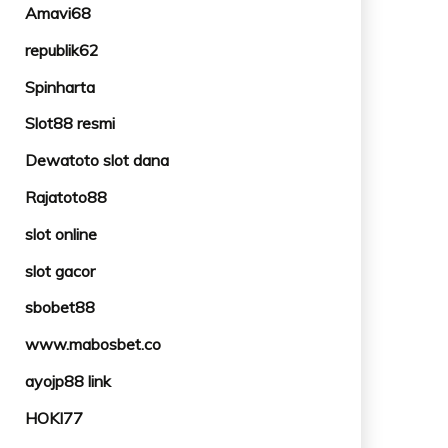
Amavi68
republik62
Spinharta
Slot88 resmi
Dewatoto slot dana
Rajatoto88
slot online
slot gacor
sbobet88
www.mabosbet.co
ayojp88 link
HOKI77