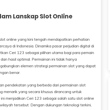
alam Lanskap Slot Online
slot online yang kini tengah mendapatkan perhatian
caya di Indonesia. Dinamika pasar perjudian digital di
kan Ceri 123 sebagai pilihan utama bagi para pemain
an hasil optimal. Permainan ini tidak hanya
gabungkan elemen strategi permainan slot yang dapat
ngan benar.
ikan pendekatan yang berbeda dari permainan slot
 menarik yang secara khusus dirancang untuk
ini menjadikan Ceri 123 sebagai salah satu slot online
 wilayah tersebut. Dengan dukungan teknologi terkini,