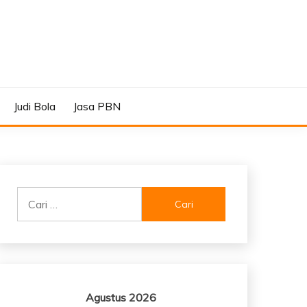
Judi Bola
Jasa PBN
Cari
untuk:
Agustus 2026