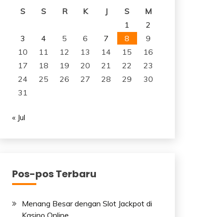
S
S
R
K
J
S
M
1
2
3
4
5
6
7
8
9
10
11
12
13
14
15
16
17
18
19
20
21
22
23
24
25
26
27
28
29
30
31
« Jul
Pos-pos Terbaru
Menang Besar dengan Slot Jackpot di
Kasino Online