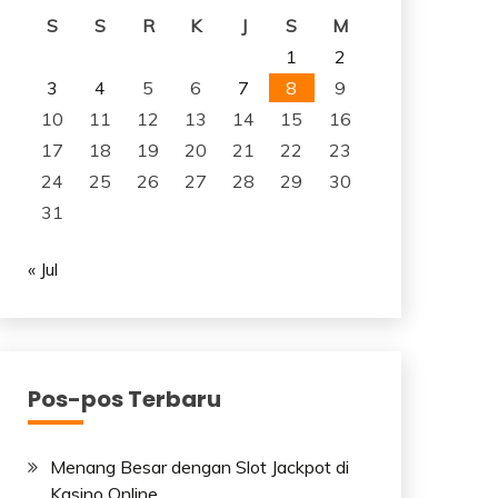
S
S
R
K
J
S
M
1
2
3
4
5
6
7
8
9
10
11
12
13
14
15
16
17
18
19
20
21
22
23
24
25
26
27
28
29
30
31
« Jul
Pos-pos Terbaru
Menang Besar dengan Slot Jackpot di
Kasino Online