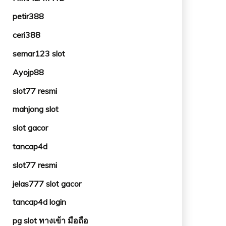
petir388
ceri388
semar123 slot
Ayojp88
slot77 resmi
mahjong slot
slot gacor
tancap4d
slot77 resmi
jelas777 slot gacor
tancap4d login
pg slot ทางเข้า มือถือ