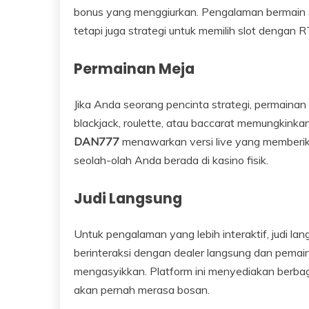
bonus yang menggiurkan. Pengalaman bermain s
tetapi juga strategi untuk memilih slot dengan R
Permainan Meja
Jika Anda seorang pencinta strategi, permainan
blackjack, roulette, atau baccarat memungkinka
DAN777
menawarkan versi live yang memberi
seolah-olah Anda berada di kasino fisik.
Judi Langsung
Untuk pengalaman yang lebih interaktif, judi la
berinteraksi dengan dealer langsung dan pema
mengasyikkan. Platform ini menyediakan berbaga
akan pernah merasa bosan.