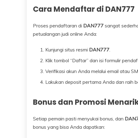
Cara Mendaftar di
DAN777
Proses pendaftaran di
DAN777
sangat sederha
petualangan judi online Anda:
Kunjungi situs resmi
DAN777
.
Klik tombol “Daftar” dan isi formulir pendaf
Verifikasi akun Anda melalui email atau SM
Lakukan deposit pertama Anda dan raih 
Bonus dan Promosi Menari
Setiap pemain pasti menyukai bonus, dan
DAN
bonus yang bisa Anda dapatkan: