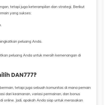
gan, tetapi juga keterampilan dan strategi. Berikut
emain yang sukses:
.
ingkatkan peluang Anda.
katkan peluang Anda untuk meraih kemenangan di
ilih
DAN777
?
ermain, tetapi juga sebuah komunitas di mana pemain
asi dari keamanan, variasi permainan, dan bonus
di online. Jadi, apakah Anda siap untuk merasakan