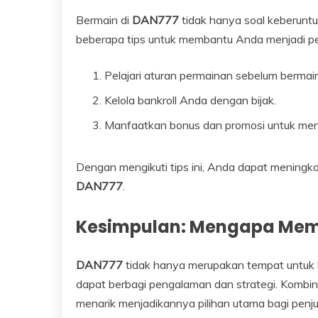
Bermain di
DAN777
tidak hanya soal keberuntun
beberapa tips untuk membantu Anda menjadi p
Pelajari aturan permainan sebelum bermain
Kelola bankroll Anda dengan bijak.
Manfaatkan bonus dan promosi untuk men
Dengan mengikuti tips ini, Anda dapat mening
DAN777
.
Kesimpulan: Mengapa Mem
DAN777
tidak hanya merupakan tempat untuk b
dapat berbagi pengalaman dan strategi. Kombin
menarik menjadikannya pilihan utama bagi penju