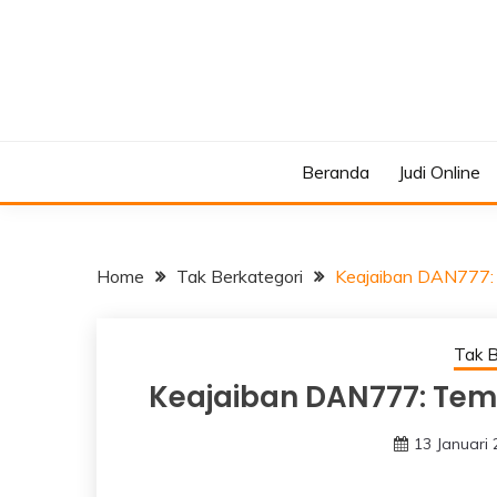
Skip
to
content
Beranda
Judi Online
Home
Tak Berkategori
Keajaiban DAN777: 
Tak B
Keajaiban DAN777: Tem
13 Januari