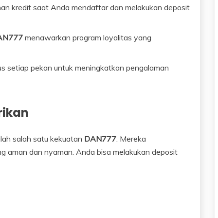
n kredit saat Anda mendaftar dan melakukan deposit
AN777
menawarkan program loyalitas yang
s setiap pekan untuk meningkatkan pengalaman
rikan
ah salah satu kekuatan
DAN777
. Mereka
 aman dan nyaman. Anda bisa melakukan deposit