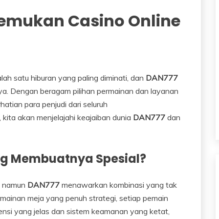
Temukan Casino Online
 salah satu hiburan yang paling diminati, dan
DAN777
nya. Dengan beragam pilihan permainan dan layanan
tian para penjudi dari seluruh
i, kita akan menjelajahi keajaiban dunia
DAN777
dan
ng Membuatnya Spesial?
i, namun
DAN777
menawarkan kombinasi yang tak
ermainan meja yang penuh strategi, setiap pemain
sensi yang jelas dan sistem keamanan yang ketat,