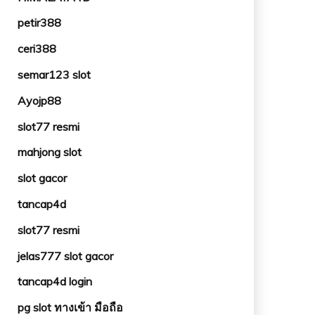
petir388
ceri388
semar123 slot
Ayojp88
slot77 resmi
mahjong slot
slot gacor
tancap4d
slot77 resmi
jelas777 slot gacor
tancap4d login
pg slot ทางเข้า มือถือ