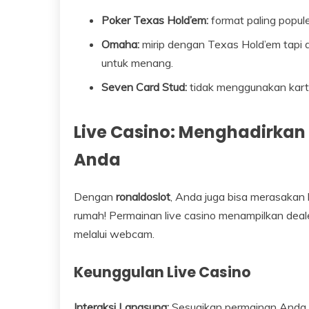
Poker Texas Hold’em:
format paling popul
Omaha:
mirip dengan Texas Hold’em tapi 
untuk menang.
Seven Card Stud:
tidak menggunakan kartu 
Live Casino: Menghadirka
Anda
Dengan
ronaldoslot
, Anda juga bisa merasakan 
rumah! Permainan live casino menampilkan deal
melalui webcam.
Keunggulan Live Casino
Interaksi Langsung:
Sesuaikan permainan Anda d