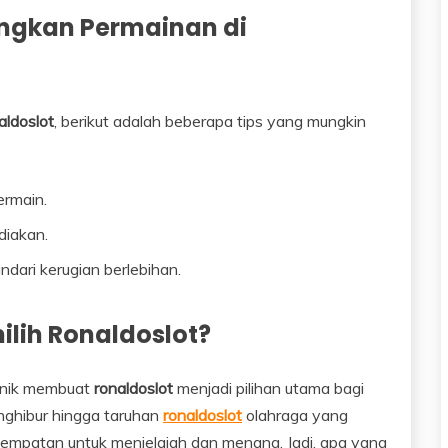
angkan Permainan di
aldoslot
, berikut adalah beberapa tips yang mungkin
ermain.
diakan.
ndari kerugian berlebihan.
lih Ronaldoslot?
unik membuat
ronaldoslot
menjadi pilihan utama bagi
nghibur hingga taruhan
ronaldoslot
olahraga yang
sempatan untuk menjelajah dan menang. Jadi, apa yang