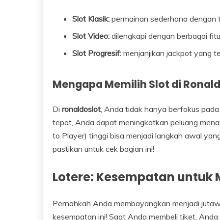
Slot Klasik:
permainan sederhana dengan t
Slot Video:
dilengkapi dengan berbagai fit
Slot Progresif:
menjanjikan jackpot yang t
Mengapa Memilih Slot di Ronald
Di
ronaldoslot
, Anda tidak hanya berfokus pad
tepat, Anda dapat meningkatkan peluang menan
to Player) tinggi bisa menjadi langkah awal yan
pastikan untuk cek bagian ini!
Lotere: Kesempatan untuk
Pernahkah Anda membayangkan menjadi jutawa
kesempatan ini! Saat Anda membeli tiket, Anda