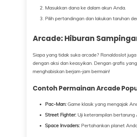
Masukkan dana ke dalam akun Anda.
Pilih pertandingan dan lakukan taruhan d
Arcade: Hiburan Sampinga
Siapa yang tidak suka arcade? Ronaldoslot jug
dengan aksi dan keasyikan. Dengan grafis yan
menghabiskan berjam-jam bermain!
Contoh Permainan Arcade Popu
Pac-Man:
Game klasik yang mengajak And
Street Fighter:
Uji keterampilan bertarung
Space Invaders:
Pertahankan planet Anda 