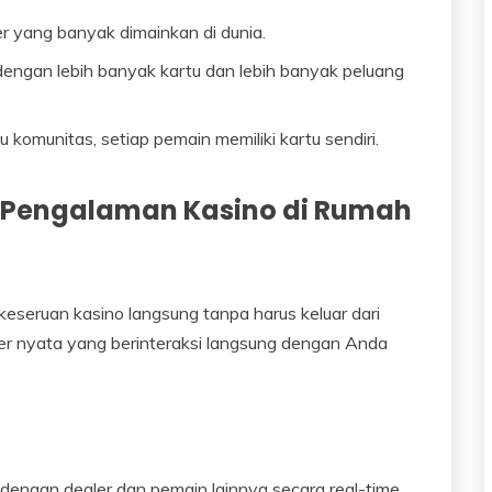
er yang banyak dimainkan di dunia.
dengan lebih banyak kartu dan lebih banyak peluang
komunitas, setiap pemain memiliki kartu sendiri.
n Pengalaman Kasino di Rumah
keseruan kasino langsung tanpa harus keluar dari
er nyata yang berinteraksi langsung dengan Anda
engan dealer dan pemain lainnya secara real-time.