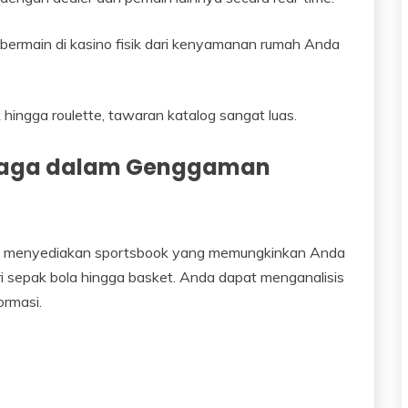
bermain di kasino fisik dari kenyamanan rumah Anda
 hingga roulette, tawaran katalog sangat luas.
hraga dalam Genggaman
menyediakan sportsbook yang memungkinkan Anda
ari sepak bola hingga basket. Anda dapat menganalisis
ormasi.