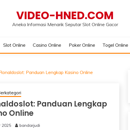
VIDEO-HNED.COM
Aneka Informasi Menarik Seputar Slot Online Gacor
Slot Online
Casino Online
Poker Online
Togel Online
Ronaldoslot: Panduan Lengkap Kasino Online
erkategori
aldoslot: Panduan Lengkap
no Online
 2025
bandarjudi