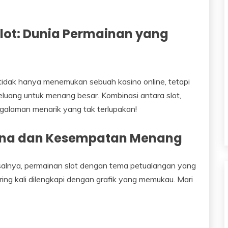
ot: Dunia Permainan yang
tidak hanya menemukan sebuah kasino online, tetapi
uang untuk menang besar. Kombinasi antara slot,
ngalaman menarik yang tak terlupakan!
arna dan Kesempatan Menang
 Misalnya, permainan slot dengan tema petualangan yang
ng kali dilengkapi dengan grafik yang memukau. Mari