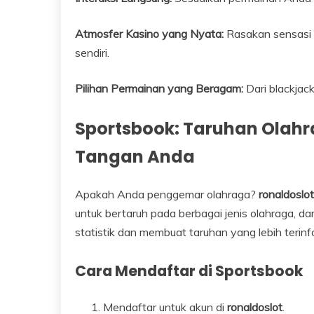
Atmosfer Kasino yang Nyata:
Rasakan sensasi 
sendiri.
Pilihan Permainan yang Beragam:
Dari blackjack
Sportsbook: Taruhan Ola
Tangan Anda
Apakah Anda penggemar olahraga?
ronaldoslot
untuk bertaruh pada berbagai jenis olahraga, d
statistik dan membuat taruhan yang lebih terinf
Cara Mendaftar di Sportsbook
Mendaftar untuk akun di
ronaldoslot
.