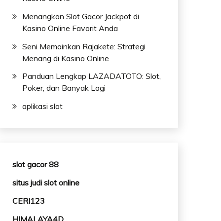
Menangkan Slot Gacor Jackpot di
Kasino Online Favorit Anda
Seni Memainkan Rajakete: Strategi
Menang di Kasino Online
Panduan Lengkap LAZADATOTO: Slot,
Poker, dan Banyak Lagi
aplikasi slot
slot gacor 88
situs judi slot online
CERI123
HIMALAYA4D