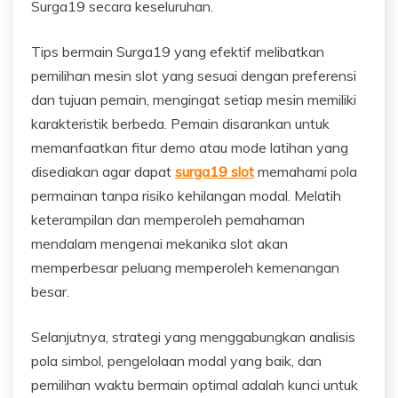
Surga19 secara keseluruhan.
Tips bermain Surga19 yang efektif melibatkan
pemilihan mesin slot yang sesuai dengan preferensi
dan tujuan pemain, mengingat setiap mesin memiliki
karakteristik berbeda. Pemain disarankan untuk
memanfaatkan fitur demo atau mode latihan yang
disediakan agar dapat
surga19 slot
memahami pola
permainan tanpa risiko kehilangan modal. Melatih
keterampilan dan memperoleh pemahaman
mendalam mengenai mekanika slot akan
memperbesar peluang memperoleh kemenangan
besar.
Selanjutnya, strategi yang menggabungkan analisis
pola simbol, pengelolaan modal yang baik, dan
pemilihan waktu bermain optimal adalah kunci untuk