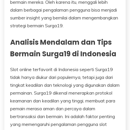
bermain mereka. Oleh karena itu, menggali lebih
dalam berbagai pengalaman pengguna bisa menjadi
sumber insight yang bernilai dalam mengembangkan
strategi bermain Surga19.
Analisis Mendalam dan Tips
Bermain Surga19 di Indonesia
Slot online terfavorit di Indonesia seperti Surga19
tidak hanya diukur dari populernya, tetapi juga dari
tingkat keadilan dan teknologi yang digunakan dalam
permainan. Surga19 dikenal menerapkan protokol
keamanan dan keadilan yang tinggi, membuat para
pemain merasa aman dan percaya dalam
bertransaksi dan bermain. Ini adalah faktor penting
yang memengaruhi pengalaman pengguna slot