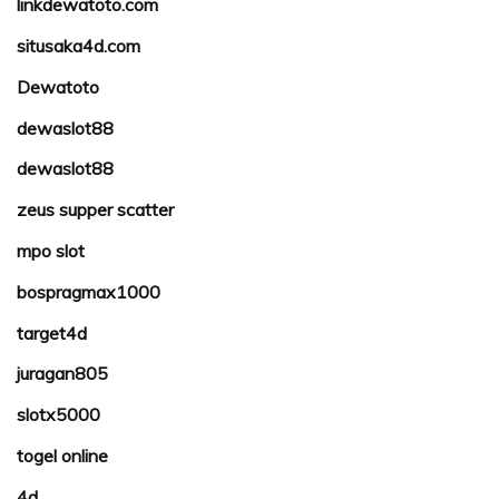
linkdewatoto.com
situsaka4d.com
Dewatoto
dewaslot88
dewaslot88
zeus supper scatter
mpo slot
bospragmax1000
target4d
juragan805
slotx5000
togel online
4d