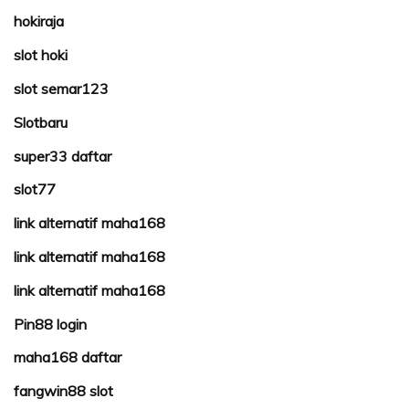
hokiraja
slot hoki
slot semar123
Slotbaru
super33 daftar
slot77
link alternatif maha168
link alternatif maha168
link alternatif maha168
Pin88 login
maha168 daftar
fangwin88 slot