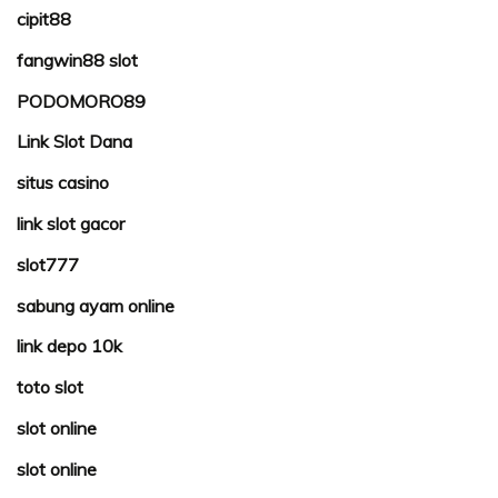
cipit88
fangwin88 slot
PODOMORO89
Link Slot Dana
situs casino
link slot gacor
slot777
sabung ayam online
link depo 10k
toto slot
slot online
slot online