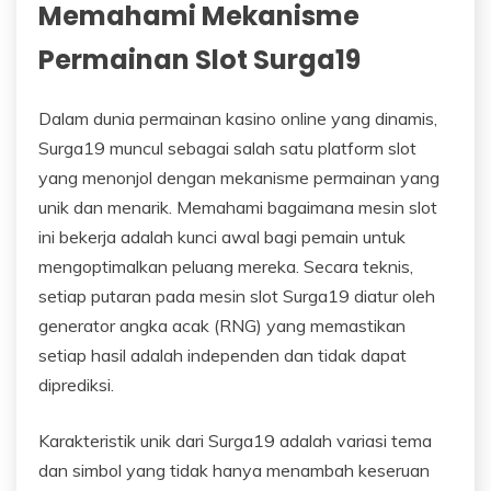
Memahami Mekanisme
Permainan Slot Surga19
Dalam dunia permainan kasino online yang dinamis,
Surga19 muncul sebagai salah satu platform slot
yang menonjol dengan mekanisme permainan yang
unik dan menarik. Memahami bagaimana mesin slot
ini bekerja adalah kunci awal bagi pemain untuk
mengoptimalkan peluang mereka. Secara teknis,
setiap putaran pada mesin slot Surga19 diatur oleh
generator angka acak (RNG) yang memastikan
setiap hasil adalah independen dan tidak dapat
diprediksi.
Karakteristik unik dari Surga19 adalah variasi tema
dan simbol yang tidak hanya menambah keseruan