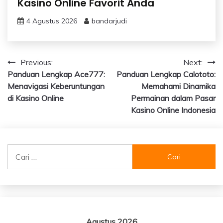
Kasino Online Favorit Anda
4 Agustus 2026
bandarjudi
Navigasi
Previous:
Next:
Panduan Lengkap Ace777:
Panduan Lengkap Calototo:
pos
Menavigasi Keberuntungan
Memahami Dinamika
di Kasino Online
Permainan dalam Pasar
Kasino Online Indonesia
Cari
untuk:
Agustus 2026