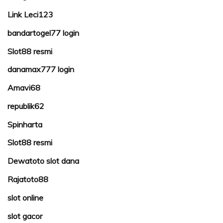
Link Leci123
bandartogel77 login
Slot88 resmi
danamax777 login
Amavi68
republik62
Spinharta
Slot88 resmi
Dewatoto slot dana
Rajatoto88
slot online
slot gacor