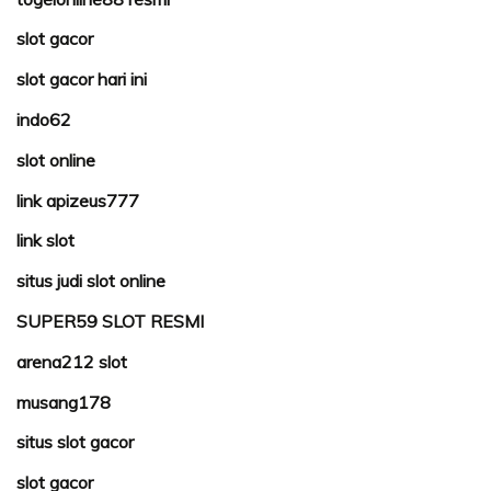
slot gacor
slot gacor hari ini
indo62
slot online
link apizeus777
link slot
situs judi slot online
SUPER59 SLOT RESMI
arena212 slot
musang178
situs slot gacor
slot gacor