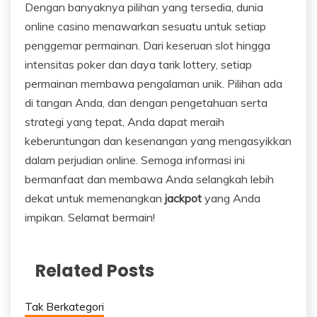
Dengan banyaknya pilihan yang tersedia, dunia
online casino menawarkan sesuatu untuk setiap
penggemar permainan. Dari keseruan slot hingga
intensitas poker dan daya tarik lottery, setiap
permainan membawa pengalaman unik. Pilihan ada
di tangan Anda, dan dengan pengetahuan serta
strategi yang tepat, Anda dapat meraih
keberuntungan dan kesenangan yang mengasyikkan
dalam perjudian online. Semoga informasi ini
bermanfaat dan membawa Anda selangkah lebih
dekat untuk memenangkan
jackpot
yang Anda
impikan. Selamat bermain!
Related Posts
Tak Berkategori