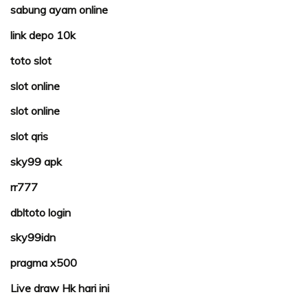
sabung ayam online
link depo 10k
toto slot
slot online
slot online
slot qris
sky99 apk
rr777
dbltoto login
sky99idn
pragma x500
Live draw Hk hari ini