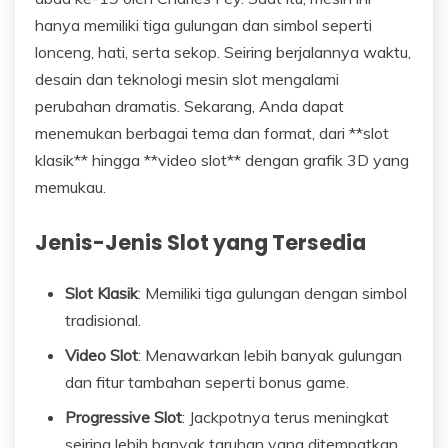
hanya memiliki tiga gulungan dan simbol seperti
lonceng, hati, serta sekop. Seiring berjalannya waktu,
desain dan teknologi mesin slot mengalami
perubahan dramatis. Sekarang, Anda dapat
menemukan berbagai tema dan format, dari **slot
klasik** hingga **video slot** dengan grafik 3D yang
memukau.
Jenis-Jenis Slot yang Tersedia
Slot Klasik
: Memiliki tiga gulungan dengan simbol
tradisional.
Video Slot
: Menawarkan lebih banyak gulungan
dan fitur tambahan seperti bonus game.
Progressive Slot
: Jackpotnya terus meningkat
seiring lebih banyak taruhan yang ditempatkan.