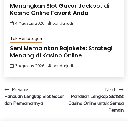
Menangkan Slot Gacor Jackpot di
Kasino Online Favorit Anda
4 Agustus 2026
bandarjudi
Tak Berkategori
Seni Memainkan Rajakete: Strategi
Menang di Kasino Online
3 Agustus 2026
bandarjudi
Navigasi
Previous:
Next:
Panduan Lengkap Slot Gacor
Panduan Lengkap Slot88:
pos
dan Permainannya
Casino Online untuk Semua
Pemain