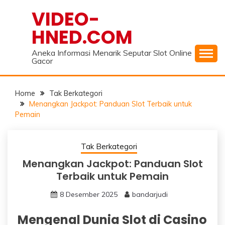
Skip
VIDEO-
to
HNED.COM
content
Aneka Informasi Menarik Seputar Slot Online
Gacor
Home
Tak Berkategori
Menangkan Jackpot: Panduan Slot Terbaik untuk
Pemain
Tak Berkategori
Menangkan Jackpot: Panduan Slot
Terbaik untuk Pemain
8 Desember 2025
bandarjudi
Mengenal Dunia Slot di Casino