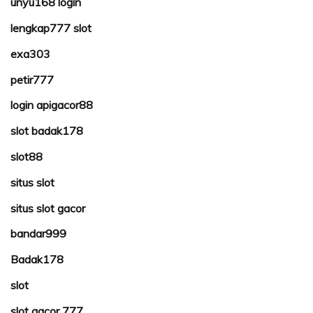
unyu168 login
lengkap777 slot
exa303
petir777
login apigacor88
slot badak178
slot88
situs slot
situs slot gacor
bandar999
Badak178
slot
slot gacor 777