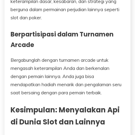
keterampilan dasar, kesabaran, dan strategi yang
berguna dalam permainan perjudian lainnya seperti
slot dan poker.
Berpartisipasi dalam Turnamen
Arcade
Bergabunglah dengan turnamen arcade untuk
mengasah keterampilan Anda dan berkenalan
dengan pemain lainnya. Anda juga bisa
mendapatkan hadiah menarik dan pengalaman seru
saat bersaing dengan para pemain terbaik.
Kesimpulan: Menyalakan Api
di Dunia Slot dan Lainnya