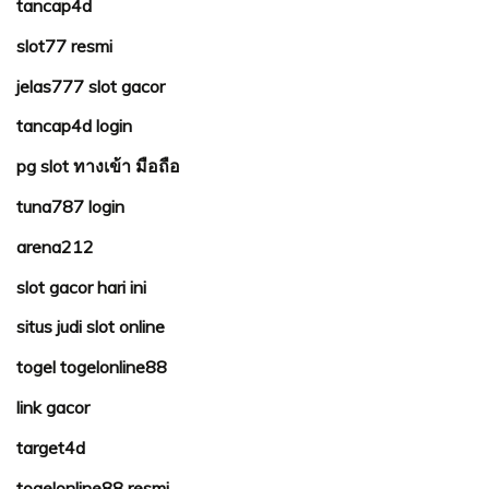
tancap4d
slot77 resmi
jelas777 slot gacor
tancap4d login
pg slot ทางเข้า มือถือ
tuna787 login
arena212
slot gacor hari ini
situs judi slot online
togel togelonline88
link gacor
target4d
togelonline88 resmi