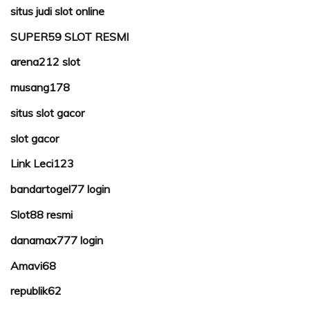
situs judi slot online
SUPER59 SLOT RESMI
arena212 slot
musang178
situs slot gacor
slot gacor
Link Leci123
bandartogel77 login
Slot88 resmi
danamax777 login
Amavi68
republik62