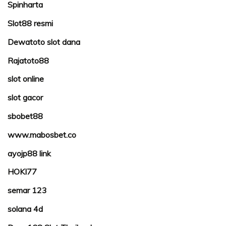
Spinharta
Slot88 resmi
Dewatoto slot dana
Rajatoto88
slot online
slot gacor
sbobet88
www.mabosbet.co
ayojp88 link
HOKI77
semar 123
solana 4d