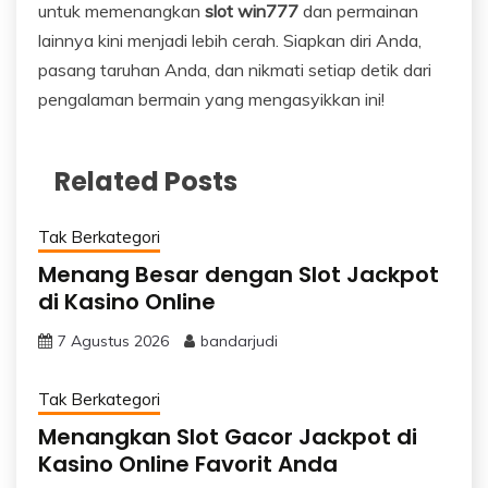
untuk memenangkan
slot win777
dan permainan
lainnya kini menjadi lebih cerah. Siapkan diri Anda,
pasang taruhan Anda, dan nikmati setiap detik dari
pengalaman bermain yang mengasyikkan ini!
Related Posts
Tak Berkategori
Menang Besar dengan Slot Jackpot
di Kasino Online
7 Agustus 2026
bandarjudi
Tak Berkategori
Menangkan Slot Gacor Jackpot di
Kasino Online Favorit Anda