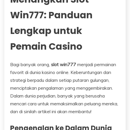
Win777: Panduan
Lengkap untuk
Pemain Casino
Bagi banyak orang,
slot win777
menjadi permainan
favorit di dunia kasino online. Keberuntungan dan
strategi berpadu dalam setiap putaran gulungan,
menciptakan pengalaman yang menggembirakan.
Dalam dunia perjudian, banyak yang berusaha
mencari cara untuk memaksimalkan peluang mereka,
dan di sinilah artikel ini akan membantu!
Pengenalan ke Dalam Dunia