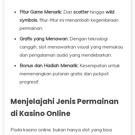
Fitur Game Menarik:
Dari
scatter
hingga
wild
symbols
, fitur-fitur ini menambah kegembiraan
permainan.
Grafis yang Menawan:
Dengan teknologi
canggih, slot menawarkan visual yang memukau
dan pengalaman audio yang mendebarkan.
Bonus dan Hadiah Menarik:
Kesempatan untuk
memenangkan putaran gratis dan jackpot
progresif.
Menjelajahi Jenis Permainan
di Kasino Online
Pada kasino online, bukan hanya slot yang bisa