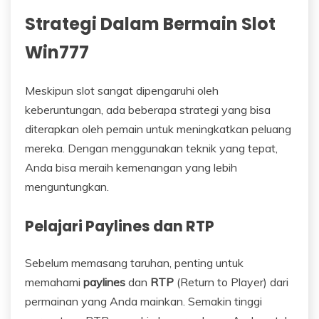
Strategi Dalam Bermain Slot
Win777
Meskipun slot sangat dipengaruhi oleh
keberuntungan, ada beberapa strategi yang bisa
diterapkan oleh pemain untuk meningkatkan peluang
mereka. Dengan menggunakan teknik yang tepat,
Anda bisa meraih kemenangan yang lebih
menguntungkan.
Pelajari Paylines dan RTP
Sebelum memasang taruhan, penting untuk
memahami
paylines
dan
RTP
(Return to Player) dari
permainan yang Anda mainkan. Semakin tinggi