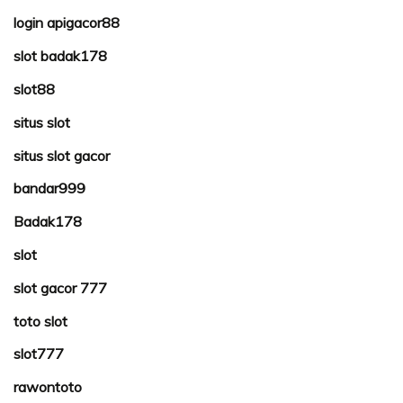
login apigacor88
slot badak178
slot88
situs slot
situs slot gacor
bandar999
Badak178
slot
slot gacor 777
toto slot
slot777
rawontoto