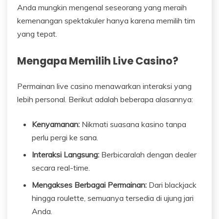
Anda mungkin mengenal seseorang yang meraih
kemenangan spektakuler hanya karena memilih tim
yang tepat.
Mengapa Memilih Live Casino?
Permainan live casino menawarkan interaksi yang
lebih personal. Berikut adalah beberapa alasannya:
Kenyamanan:
Nikmati suasana kasino tanpa
perlu pergi ke sana.
Interaksi Langsung:
Berbicaralah dengan dealer
secara real-time.
Mengakses Berbagai Permainan:
Dari blackjack
hingga roulette, semuanya tersedia di ujung jari
Anda.