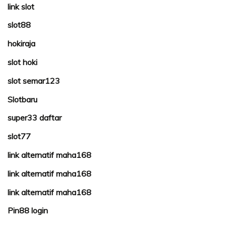
link slot
slot88
hokiraja
slot hoki
slot semar123
Slotbaru
super33 daftar
slot77
link alternatif maha168
link alternatif maha168
link alternatif maha168
Pin88 login