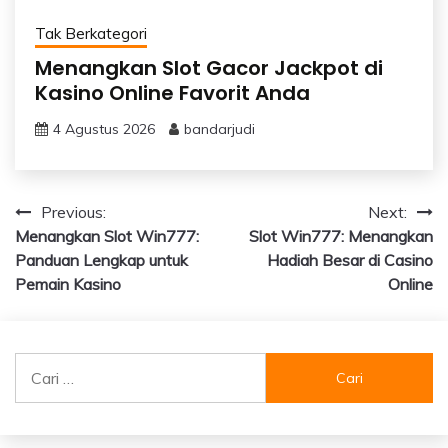
Tak Berkategori
Menangkan Slot Gacor Jackpot di
Kasino Online Favorit Anda
4 Agustus 2026
bandarjudi
Navigasi
Previous:
Next:
Menangkan Slot Win777:
Slot Win777: Menangkan
pos
Panduan Lengkap untuk
Hadiah Besar di Casino
Pemain Kasino
Online
Cari
untuk: