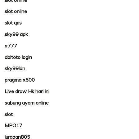
slot online
slot qris
sky99 apk
rr777
dbltoto login
sky99idn
pragma x500
Live draw Hk hari ini
sabung ayam online
slot
MPO17
juragan805