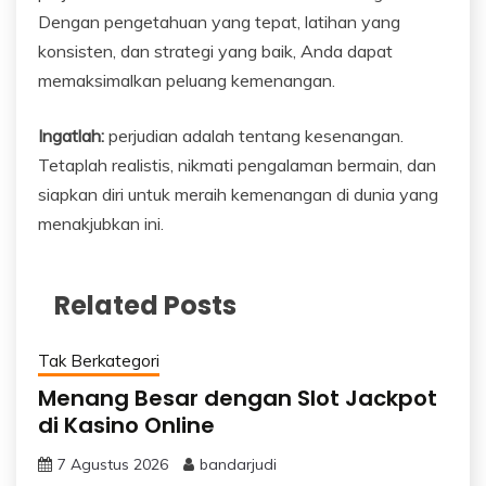
Dengan pengetahuan yang tepat, latihan yang
konsisten, dan strategi yang baik, Anda dapat
memaksimalkan peluang kemenangan.
Ingatlah:
perjudian adalah tentang kesenangan.
Tetaplah realistis, nikmati pengalaman bermain, dan
siapkan diri untuk meraih kemenangan di dunia yang
menakjubkan ini.
Related Posts
Tak Berkategori
Menang Besar dengan Slot Jackpot
di Kasino Online
7 Agustus 2026
bandarjudi