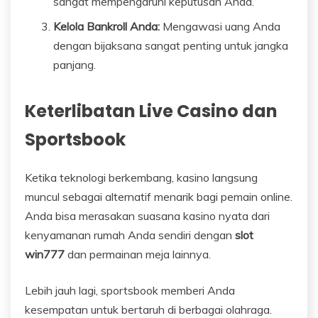
sangat mempengaruhi keputusan Anda.
Kelola Bankroll Anda:
Mengawasi uang Anda
dengan bijaksana sangat penting untuk jangka
panjang.
Keterlibatan Live Casino dan
Sportsbook
Ketika teknologi berkembang, kasino langsung
muncul sebagai alternatif menarik bagi pemain online.
Anda bisa merasakan suasana kasino nyata dari
kenyamanan rumah Anda sendiri dengan
slot
win777
dan permainan meja lainnya.
Lebih jauh lagi, sportsbook memberi Anda
kesempatan untuk bertaruh di berbagai olahraga.