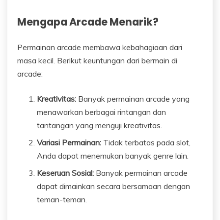
Mengapa Arcade Menarik?
Permainan arcade membawa kebahagiaan dari
masa kecil. Berikut keuntungan dari bermain di
arcade:
Kreativitas:
Banyak permainan arcade yang
menawarkan berbagai rintangan dan
tantangan yang menguji kreativitas.
Variasi Permainan:
Tidak terbatas pada slot,
Anda dapat menemukan banyak genre lain.
Keseruan Sosial:
Banyak permainan arcade
dapat dimainkan secara bersamaan dengan
teman-teman.