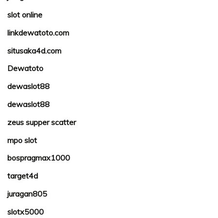
slot online
linkdewatoto.com
situsaka4d.com
Dewatoto
dewaslot88
dewaslot88
zeus supper scatter
mpo slot
bospragmax1000
target4d
juragan805
slotx5000