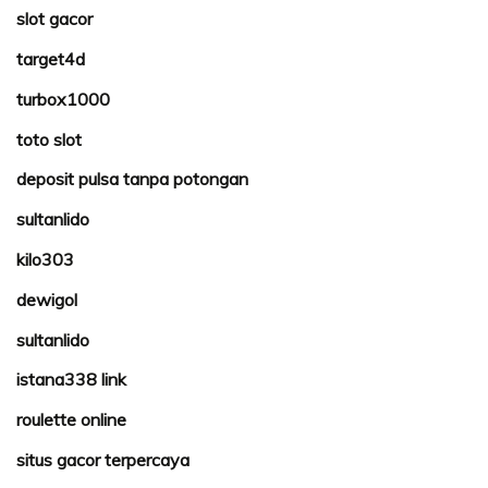
slot gacor
target4d
turbox1000
toto slot
deposit pulsa tanpa potongan
sultanlido
kilo303
dewigol
sultanlido
istana338 link
roulette online
situs gacor terpercaya