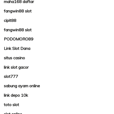
maha168 daftar
fangwin88 slot
cipit88
fangwin88 slot
PODOMORO89
Link Slot Dana
situs casino
link slot gacor
slot777
sabung ayam online
link depo 10k
toto slot
slot online