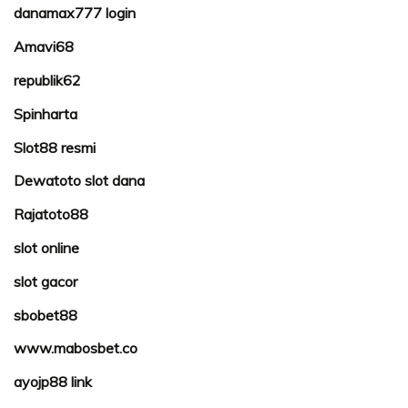
danamax777 login
Amavi68
republik62
Spinharta
Slot88 resmi
Dewatoto slot dana
Rajatoto88
slot online
slot gacor
sbobet88
www.mabosbet.co
ayojp88 link