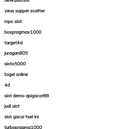
dewaslot88
zeus supper scatter
mpo slot
bospragmax1000
target4d
juragan805
slotx5000
togel online
4d
slot demo apigacor88
judi slot
slot gacor hari ini
turbopragma1000