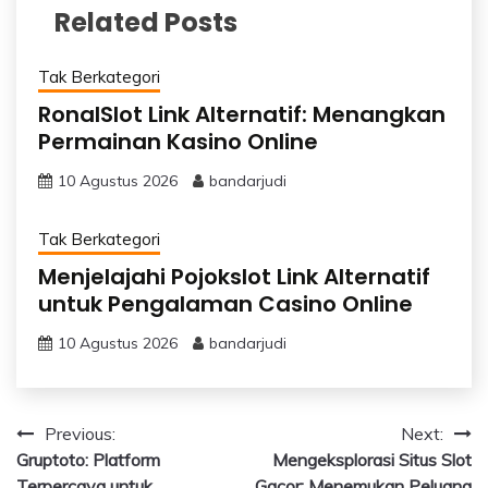
Related Posts
Tak Berkategori
RonalSlot Link Alternatif: Menangkan
Permainan Kasino Online
10 Agustus 2026
bandarjudi
Tak Berkategori
Menjelajahi Pojokslot Link Alternatif
untuk Pengalaman Casino Online
10 Agustus 2026
bandarjudi
Navigasi
Previous:
Next:
Gruptoto: Platform
Mengeksplorasi Situs Slot
pos
Terpercaya untuk
Gacor: Menemukan Peluang