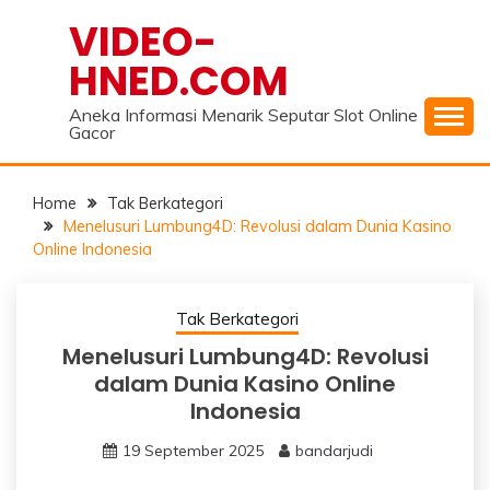
Skip
VIDEO-
to
HNED.COM
content
Aneka Informasi Menarik Seputar Slot Online
Gacor
Home
Tak Berkategori
Menelusuri Lumbung4D: Revolusi dalam Dunia Kasino
Online Indonesia
Tak Berkategori
Menelusuri Lumbung4D: Revolusi
dalam Dunia Kasino Online
Indonesia
19 September 2025
bandarjudi