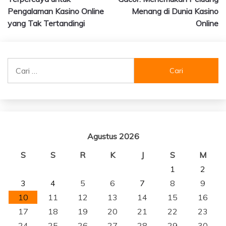
Pengalaman Kasino Online
Menang di Dunia Kasino
yang Tak Tertandingi
Online
Cari
untuk:
Agustus 2026
S
S
R
K
J
S
M
1
2
3
4
5
6
7
8
9
10
11
12
13
14
15
16
17
18
19
20
21
22
23
24
25
26
27
28
29
30