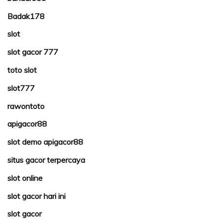
Badak178
slot
slot gacor 777
toto slot
slot777
rawontoto
apigacor88
slot demo apigacor88
situs gacor terpercaya
slot online
slot gacor hari ini
slot gacor