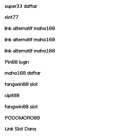
super33 daftar
slot77
link alternatif maha168
link alternatif maha168
link alternatif maha168
Pin88 login
maha168 daftar
fangwin88 slot
cipit88
fangwin88 slot
PODOMORO89
Link Slot Dana