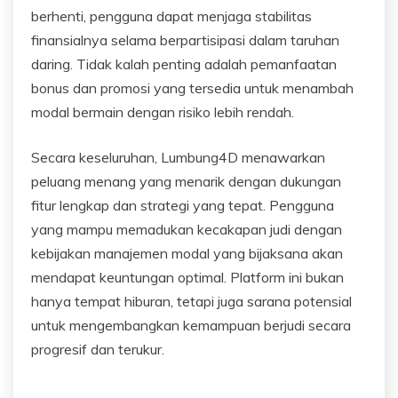
berhenti, pengguna dapat menjaga stabilitas
finansialnya selama berpartisipasi dalam taruhan
daring. Tidak kalah penting adalah pemanfaatan
bonus dan promosi yang tersedia untuk menambah
modal bermain dengan risiko lebih rendah.
Secara keseluruhan, Lumbung4D menawarkan
peluang menang yang menarik dengan dukungan
fitur lengkap dan strategi yang tepat. Pengguna
yang mampu memadukan kecakapan judi dengan
kebijakan manajemen modal yang bijaksana akan
mendapat keuntungan optimal. Platform ini bukan
hanya tempat hiburan, tetapi juga sarana potensial
untuk mengembangkan kemampuan berjudi secara
progresif dan terukur.