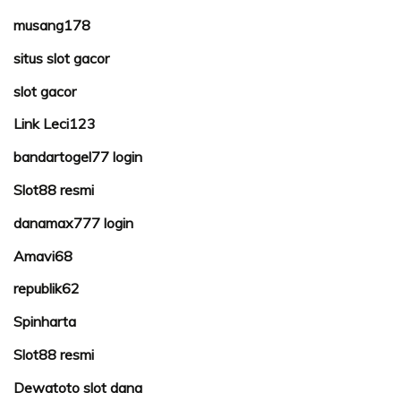
musang178
situs slot gacor
slot gacor
Link Leci123
bandartogel77 login
Slot88 resmi
danamax777 login
Amavi68
republik62
Spinharta
Slot88 resmi
Dewatoto slot dana