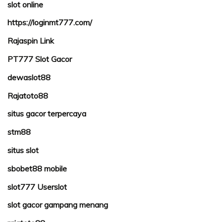
slot online
https://loginmt777.com/
Rajaspin Link
PT777 Slot Gacor
dewaslot88
Rajatoto88
situs gacor terpercaya
stm88
situs slot
sbobet88 mobile
slot777 Userslot
slot gacor gampang menang