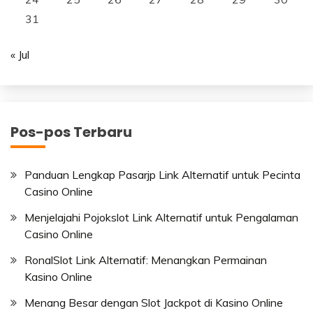
31
« Jul
Pos-pos Terbaru
Panduan Lengkap Pasarjp Link Alternatif untuk Pecinta
Casino Online
Menjelajahi Pojokslot Link Alternatif untuk Pengalaman
Casino Online
RonalSlot Link Alternatif: Menangkan Permainan
Kasino Online
Menang Besar dengan Slot Jackpot di Kasino Online