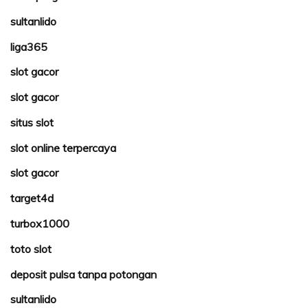
sultanlido
liga365
slot gacor
slot gacor
situs slot
slot online terpercaya
slot gacor
target4d
turbox1000
toto slot
deposit pulsa tanpa potongan
sultanlido