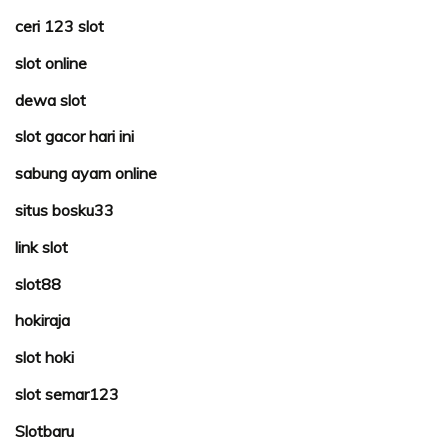
ceri 123 slot
slot online
dewa slot
slot gacor hari ini
sabung ayam online
situs bosku33
link slot
slot88
hokiraja
slot hoki
slot semar123
Slotbaru