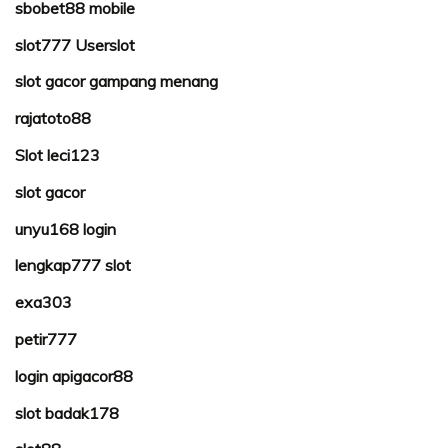
sbobet88 mobile
slot777 Userslot
slot gacor gampang menang
rajatoto88
Slot leci123
slot gacor
unyu168 login
lengkap777 slot
exa303
petir777
login apigacor88
slot badak178