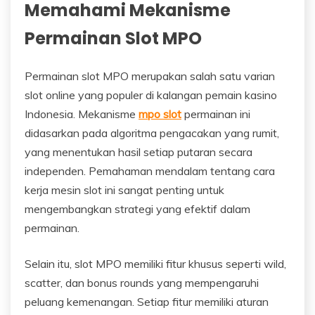
Memahami Mekanisme
Permainan Slot MPO
Permainan slot MPO merupakan salah satu varian
slot online yang populer di kalangan pemain kasino
Indonesia. Mekanisme
mpo slot
permainan ini
didasarkan pada algoritma pengacakan yang rumit,
yang menentukan hasil setiap putaran secara
independen. Pemahaman mendalam tentang cara
kerja mesin slot ini sangat penting untuk
mengembangkan strategi yang efektif dalam
permainan.
Selain itu, slot MPO memiliki fitur khusus seperti wild,
scatter, dan bonus rounds yang mempengaruhi
peluang kemenangan. Setiap fitur memiliki aturan