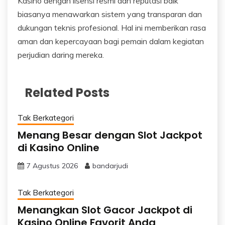
Kasino dengan lisensi resmi dan reputasi baik
biasanya menawarkan sistem yang transparan dan
dukungan teknis profesional. Hal ini memberikan rasa
aman dan kepercayaan bagi pemain dalam kegiatan
perjudian daring mereka.
Related Posts
Tak Berkategori
Menang Besar dengan Slot Jackpot
di Kasino Online
7 Agustus 2026
bandarjudi
Tak Berkategori
Menangkan Slot Gacor Jackpot di
Kasino Online Favorit Anda