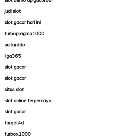
judi slot
slot gacor hari ini
turbopragma1000
sultanlido
liga365
slot gacor
slot gacor
situs slot
slot online terpercaya
slot gacor
target4d
turbox1000