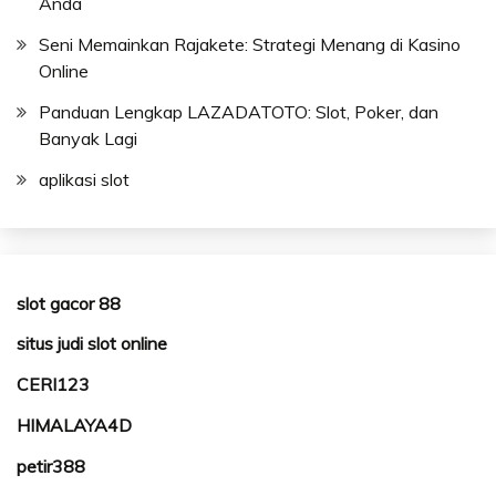
Anda
Seni Memainkan Rajakete: Strategi Menang di Kasino
Online
Panduan Lengkap LAZADATOTO: Slot, Poker, dan
Banyak Lagi
aplikasi slot
slot gacor 88
situs judi slot online
CERI123
HIMALAYA4D
petir388