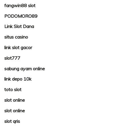
fangwin88 slot
PODOMORO89
Link Slot Dana
situs casino
link slot gacor
slot777
sabung ayam online
link depo 10k
toto slot
slot online
slot online
slot qris