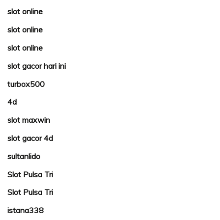
slot online
slot online
slot online
slot gacor hari ini
turbox500
4d
slot maxwin
slot gacor 4d
sultanlido
Slot Pulsa Tri
Slot Pulsa Tri
istana338