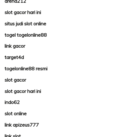
arena212
slot gacor hari ini
situs judi slot online
togel togelonline88
link gacor
target4d
togelonline88 resmi
slot gacor
slot gacor hari ini
indo62
slot online
link apizeus777
link slot