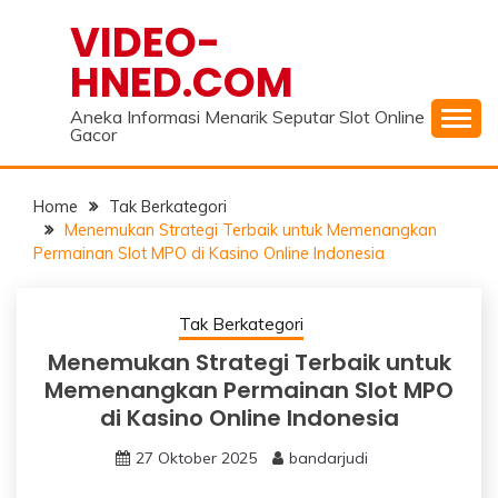
Skip
VIDEO-
to
HNED.COM
content
Aneka Informasi Menarik Seputar Slot Online
Gacor
Home
Tak Berkategori
Menemukan Strategi Terbaik untuk Memenangkan
Permainan Slot MPO di Kasino Online Indonesia
Tak Berkategori
Menemukan Strategi Terbaik untuk
Memenangkan Permainan Slot MPO
di Kasino Online Indonesia
27 Oktober 2025
bandarjudi