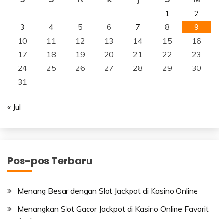
1
2
3
4
5
6
7
8
9
10
11
12
13
14
15
16
17
18
19
20
21
22
23
24
25
26
27
28
29
30
31
« Jul
Pos-pos Terbaru
Menang Besar dengan Slot Jackpot di Kasino Online
Menangkan Slot Gacor Jackpot di Kasino Online Favorit