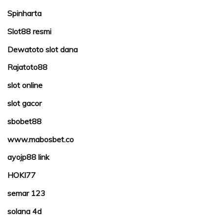
Spinharta
Slot88 resmi
Dewatoto slot dana
Rajatoto88
slot online
slot gacor
sbobet88
www.mabosbet.co
ayojp88 link
HOKI77
semar 123
solana 4d