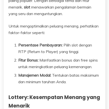
paling populer. Dengan berbagai tema dan fitur
menarik,
slot
menawarkan pengalaman bermain
yang seru dan menguntungkan.
Untuk mengoptimalkan peluang menang, perhatikan
faktor-faktor seperti:
Persentase Pembayaran:
Pilih slot dengan
RTP (Return to Player) yang tinggi.
Fitur Bonus:
Manfaatkan bonus dan free spins
untuk meningkatkan peluang kemenangan.
Manajemen Modal:
Tentukan batas maksimum
dan minimum taruhan Anda.
Lottery: Kesempatan Menang yang
Menarik