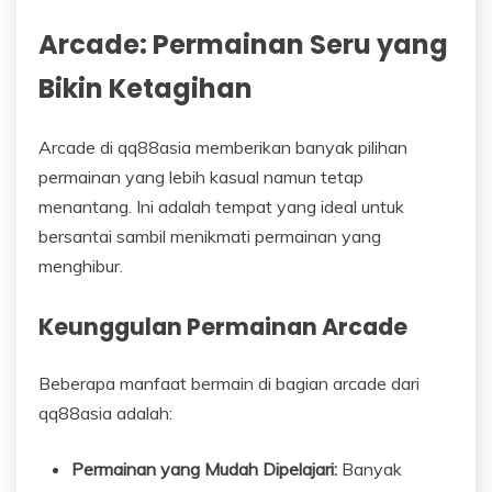
Arcade: Permainan Seru yang
Bikin Ketagihan
Arcade di qq88asia memberikan banyak pilihan
permainan yang lebih kasual namun tetap
menantang. Ini adalah tempat yang ideal untuk
bersantai sambil menikmati permainan yang
menghibur.
Keunggulan Permainan Arcade
Beberapa manfaat bermain di bagian arcade dari
qq88asia adalah:
Permainan yang Mudah Dipelajari:
Banyak