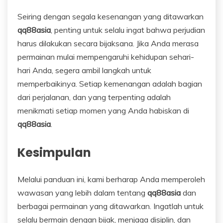
Seiring dengan segala kesenangan yang ditawarkan
qq88asia
, penting untuk selalu ingat bahwa perjudian
harus dilakukan secara bijaksana. Jika Anda merasa
permainan mulai mempengaruhi kehidupan sehari-
hari Anda, segera ambil langkah untuk
memperbaikinya. Setiap kemenangan adalah bagian
dari perjalanan, dan yang terpenting adalah
menikmati setiap momen yang Anda habiskan di
qq88asia
.
Kesimpulan
Melalui panduan ini, kami berharap Anda memperoleh
wawasan yang lebih dalam tentang
qq88asia
dan
berbagai permainan yang ditawarkan. Ingatlah untuk
selalu bermain dengan bijak, menjaga disiplin, dan