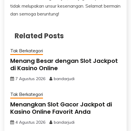
tidak melupakan unsur kesenangan. Selamat bermain
dan semoga beruntung!
Related Posts
Tak Berkategori
Menang Besar dengan Slot Jackpot
di Kasino Online
7 Agustus 2026
bandarjudi
Tak Berkategori
Menangkan Slot Gacor Jackpot di
Kasino Online Favorit Anda
4 Agustus 2026
bandarjudi