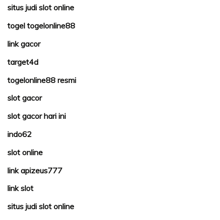
situs judi slot online
togel togelonline88
link gacor
target4d
togelonline88 resmi
slot gacor
slot gacor hari ini
indo62
slot online
link apizeus777
link slot
situs judi slot online