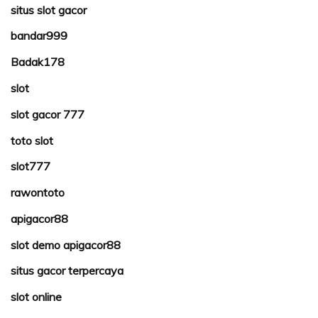
situs slot gacor
bandar999
Badak178
slot
slot gacor 777
toto slot
slot777
rawontoto
apigacor88
slot demo apigacor88
situs gacor terpercaya
slot online