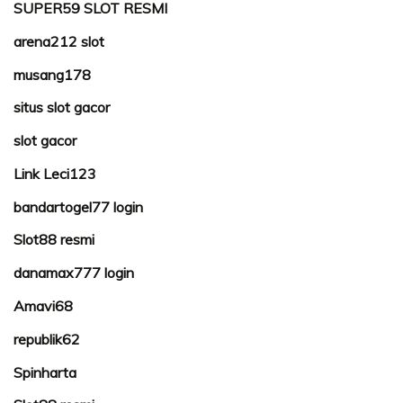
SUPER59 SLOT RESMI
arena212 slot
musang178
situs slot gacor
slot gacor
Link Leci123
bandartogel77 login
Slot88 resmi
danamax777 login
Amavi68
republik62
Spinharta