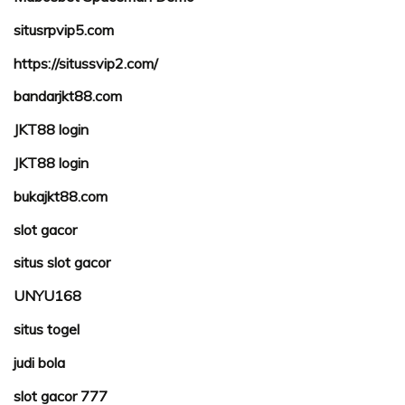
situsrpvip5.com
https://situssvip2.com/
bandarjkt88.com
JKT88 login
JKT88 login
bukajkt88.com
slot gacor
situs slot gacor
UNYU168
situs togel
judi bola
slot gacor 777