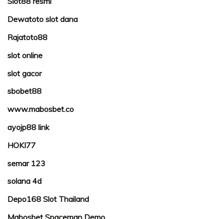
Slot88 resmi
Dewatoto slot dana
Rajatoto88
slot online
slot gacor
sbobet88
www.mabosbet.co
ayojp88 link
HOKI77
semar 123
solana 4d
Depo168 Slot Thailand
Mabosbet Spaceman Demo