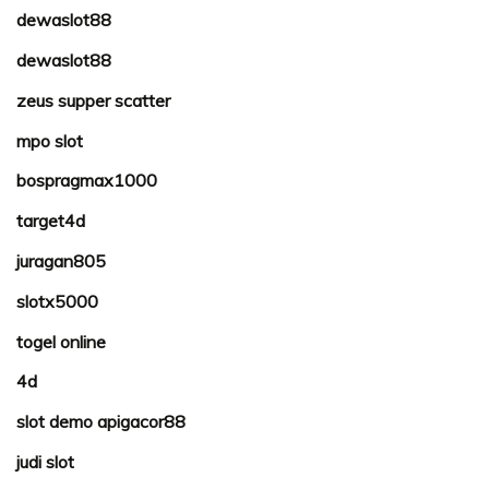
dewaslot88
dewaslot88
zeus supper scatter
mpo slot
bospragmax1000
target4d
juragan805
slotx5000
togel online
4d
slot demo apigacor88
judi slot