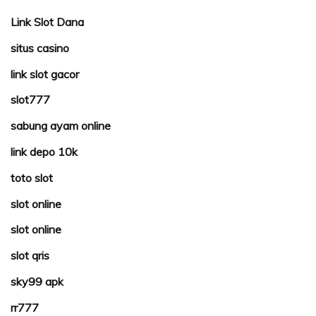
Link Slot Dana
situs casino
link slot gacor
slot777
sabung ayam online
link depo 10k
toto slot
slot online
slot online
slot qris
sky99 apk
rr777