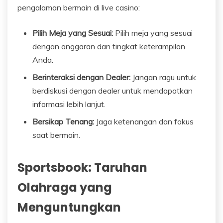
pengalaman bermain di live casino:
Pilih Meja yang Sesuai:
Pilih meja yang sesuai
dengan anggaran dan tingkat keterampilan
Anda.
Berinteraksi dengan Dealer:
Jangan ragu untuk
berdiskusi dengan dealer untuk mendapatkan
informasi lebih lanjut.
Bersikap Tenang:
Jaga ketenangan dan fokus
saat bermain.
Sportsbook: Taruhan
Olahraga yang
Menguntungkan