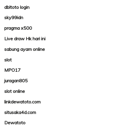
dbltoto login
sky99idn
pragma x500
Live draw Hk hari ini
sabung ayam online
slot
MPO17
juragan805
slot online
linkdewatoto.com
situsaka4d.com
Dewatoto