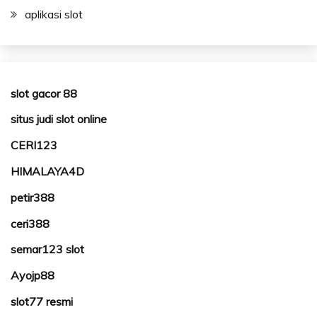
aplikasi slot
slot gacor 88
situs judi slot online
CERI123
HIMALAYA4D
petir388
ceri388
semar123 slot
Ayojp88
slot77 resmi