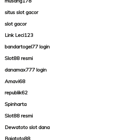
musang178
situs slot gacor
slot gacor
Link Leci123
bandartogel77 login
Slot88 resmi
danamax777 login
Amavi68
republik62
Spinharta
Slot88 resmi
Dewatoto slot dana
Rajatoto88