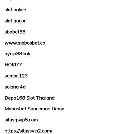
slot online
slot gacor
sbobet88
www.mabosbet.co
ayojp88 link
HOKI77
semar 123
solana 4d
Depo168 Slot Thailand
Mabosbet Spaceman Demo
situsrpvip5.com
https://situssvip2.com/