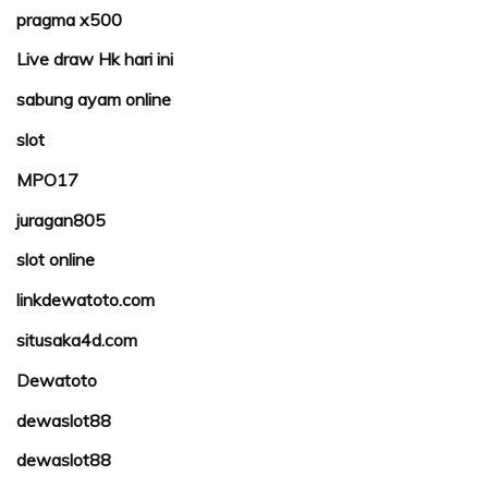
pragma x500
Live draw Hk hari ini
sabung ayam online
slot
MPO17
juragan805
slot online
linkdewatoto.com
situsaka4d.com
Dewatoto
dewaslot88
dewaslot88