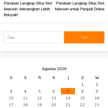
Panduan Lengkap Situs Slot
Panduan Lengkap Situs Slot
pos
Maxwin: Menangkan Lebih
Maxwin untuk Penjudi Online
Banyak!
Cari
untuk:
Agustus 2026
S
S
R
K
J
S
M
1
2
3
4
5
6
7
8
9
10
11
12
13
14
15
16
17
18
19
20
21
22
23