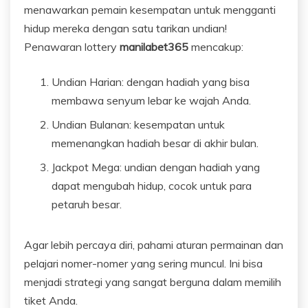
menawarkan pemain kesempatan untuk mengganti
hidup mereka dengan satu tarikan undian!
Penawaran lottery
manilabet365
mencakup:
Undian Harian: dengan hadiah yang bisa
membawa senyum lebar ke wajah Anda.
Undian Bulanan: kesempatan untuk
memenangkan hadiah besar di akhir bulan.
Jackpot Mega: undian dengan hadiah yang
dapat mengubah hidup, cocok untuk para
petaruh besar.
Agar lebih percaya diri, pahami aturan permainan dan
pelajari nomer-nomer yang sering muncul. Ini bisa
menjadi strategi yang sangat berguna dalam memilih
tiket Anda.