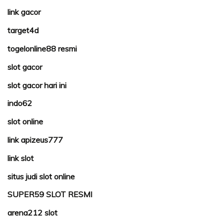
link gacor
target4d
togelonline88 resmi
slot gacor
slot gacor hari ini
indo62
slot online
link apizeus777
link slot
situs judi slot online
SUPER59 SLOT RESMI
arena212 slot