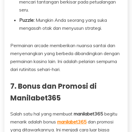
mencari tantangan berkisar pada petualangan
seru.
Puzzle:
Mungkin Anda seorang yang suka
mengasah otak dan menyusun strategi.
Permainan arcade memberikan nuansa santai dan
menyenangkan yang berbeda dibandingkan dengan
permainan kasino lain. Ini adalah pelarian sempurna
dari rutinitas sehari-hari.
7. Bonus dan Promosi di
Manilabet365
Salah satu hal yang membuat
manilabet365
begitu
menarik adalah bonus
manilabet365
dan promosi
yang ditawarkannya. Ini menjadi cara luar biasa