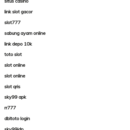
situs casino
link slot gacor
slot777
sabung ayam online
link depo 10k
toto slot
slot online
slot online
slot qris
sky99 apk
rr777
dbltoto login
sky99idn