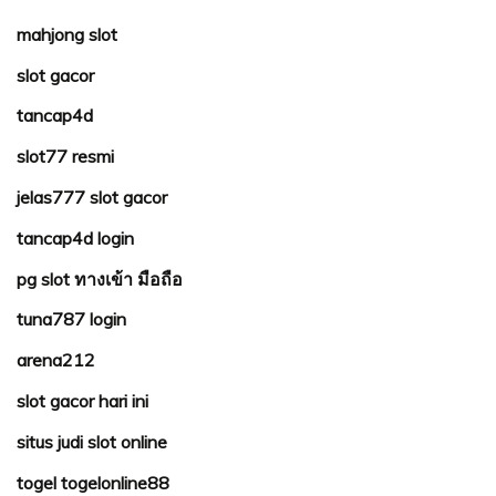
mahjong slot
slot gacor
tancap4d
slot77 resmi
jelas777 slot gacor
tancap4d login
pg slot ทางเข้า มือถือ
tuna787 login
arena212
slot gacor hari ini
situs judi slot online
togel togelonline88