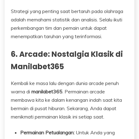
Strategi yang penting saat bertaruh pada olahraga
adalah memahami statistik dan analisis. Selalu ikuti
perkembangan tim dan pemain untuk dapat
menempatkan taruhan yang terinformasi.
6. Arcade: Nostalgia Klasik di
Manilabet365
Kembali ke masa lalu dengan dunia arcade penuh
warna di
manilabet365
. Permainan arcade
membawa kita ke dalam kenangan indah saat kita
bermain di pusat hiburan. Sekarang, Anda dapat
menikmati permainan klasik ini setiap saat.
Permainan Petualangan:
Untuk Anda yang