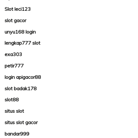
Slot leci123
slot gacor
unyu168 login
lengkap777 slot
exa303
petir777
login apigacor88
slot badak178
slot88
situs slot
situs slot gacor
bandar999