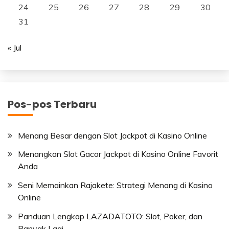
24
25
26
27
28
29
30
31
« Jul
Pos-pos Terbaru
Menang Besar dengan Slot Jackpot di Kasino Online
Menangkan Slot Gacor Jackpot di Kasino Online Favorit
Anda
Seni Memainkan Rajakete: Strategi Menang di Kasino
Online
Panduan Lengkap LAZADATOTO: Slot, Poker, dan
Banyak Lagi