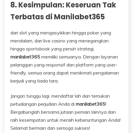
8. Kesimpulan: Keseruan Tak
Terbatas di Manilabet365
dari slot yang mengasyikkan hingga poker yang
mendalam, dari live casino yang menegangkan
hingga sportsbook yang penuh strategi,
manilabet365
memiliki semuanya. Dengan layanan
pelanggan yang responsif dan platform yang user-
friendly, semua orang dapat menikmati pengalaman
berjudi yang tiada tara.
Jangan tunggu lagi, mendaftar lah dan temukan
petualangan perjudian Anda di
manilabet365
!
Bergabunglah bersama jutaan pemain lainnya dan
raih kesempatan untuk meraih keberuntungan Anda!
Selamat bermain dan semoga sukses!