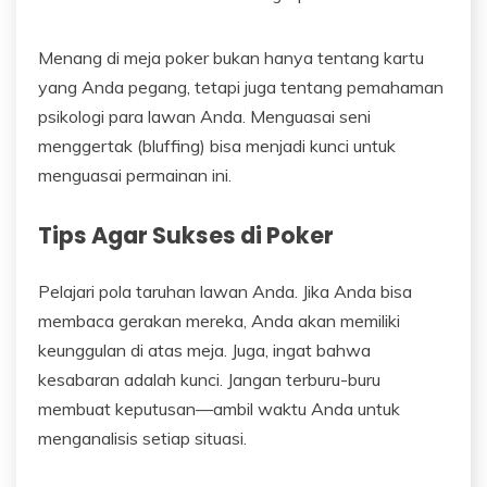
Menang di meja poker bukan hanya tentang kartu
yang Anda pegang, tetapi juga tentang pemahaman
psikologi para lawan Anda. Menguasai seni
menggertak (bluffing) bisa menjadi kunci untuk
menguasai permainan ini.
Tips Agar Sukses di Poker
Pelajari pola taruhan lawan Anda. Jika Anda bisa
membaca gerakan mereka, Anda akan memiliki
keunggulan di atas meja. Juga, ingat bahwa
kesabaran adalah kunci. Jangan terburu-buru
membuat keputusan—ambil waktu Anda untuk
menganalisis setiap situasi.