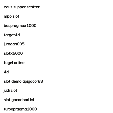
zeus supper scatter
mpo slot
bospragmax1000
target4d
juragan805
slotx5000
togel online
4d
slot demo apigacor88
judi slot
slot gacor hari ini
turbopragma1000