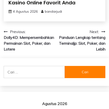
Kasino Online Favorit Anda
4 Agustus 2026
bandarjudi
Navigasi
Previous:
Next:
Dolly4D: Mempersembahkan
Panduan Lengkap tentang
pos
Permainan Slot, Poker, dan
Terminaljp: Slot, Poker, dan
Lotere
Lebih
Cari
untuk:
Agustus 2026