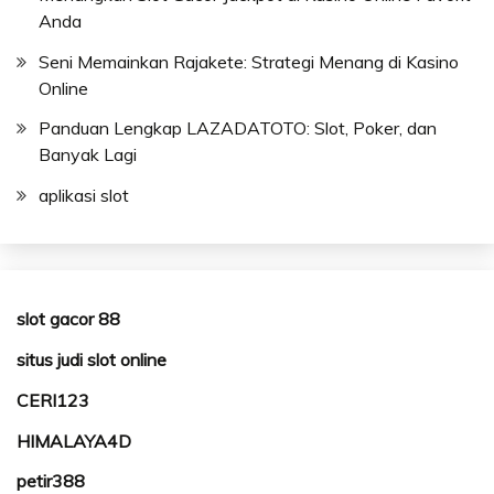
Anda
Seni Memainkan Rajakete: Strategi Menang di Kasino
Online
Panduan Lengkap LAZADATOTO: Slot, Poker, dan
Banyak Lagi
aplikasi slot
slot gacor 88
situs judi slot online
CERI123
HIMALAYA4D
petir388