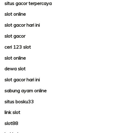
situs gacor terpercaya
slot online
slot gacor hari ini
slot gacor
ceri 123 slot
slot online
dewa slot
slot gacor hari ini
sabung ayam online
situs bosku33
link slot
slot88