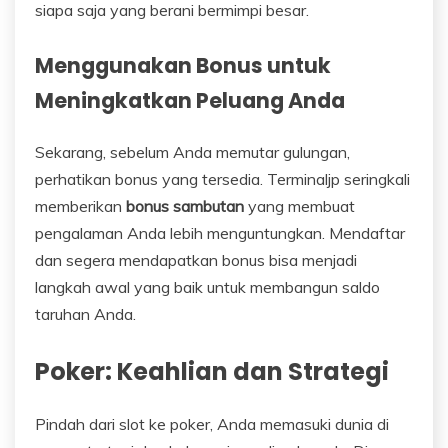
siapa saja yang berani bermimpi besar.
Menggunakan Bonus untuk
Meningkatkan Peluang Anda
Sekarang, sebelum Anda memutar gulungan,
perhatikan bonus yang tersedia. Terminaljp seringkali
memberikan
bonus sambutan
yang membuat
pengalaman Anda lebih menguntungkan. Mendaftar
dan segera mendapatkan bonus bisa menjadi
langkah awal yang baik untuk membangun saldo
taruhan Anda.
Poker: Keahlian dan Strategi
Pindah dari slot ke poker, Anda memasuki dunia di