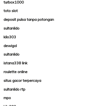
turbox1000
toto slot
deposit pulsa tanpa potongan
sultanlido
kilo303
dewigol
sultanlido
istana338 link
roulette online
situs gacor terpercaya
sultanlido rtp
mpo