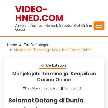
Skip
VIDEO-
to
HNED.COM
content
Aneka Informasi Menarik Seputar Slot Online
Gacor
Home
Tak Berkategori
Menjelajahi Terminaljp: Keajaiban Casino Online
Tak Berkategori
Menjelajahi Terminaljp: Keajaiban
Casino Online
29 November 2025
bandarjudi
Selamat Datang di Dunia