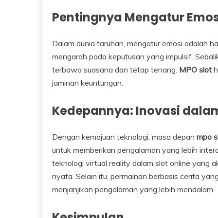
Pentingnya Mengatur Emos
Dalam dunia taruhan, mengatur emosi adalah hal
mengarah pada keputusan yang impulsif. Sebali
terbawa suasana dan tetap tenang.
MPO slot
h
jaminan keuntungan.
Kedepannya: Inovasi dala
Dengan kemajuan teknologi, masa depan
mpo s
untuk memberikan pengalaman yang lebih interakt
teknologi virtual reality dalam slot online yang
nyata. Selain itu, permainan berbasis cerita ya
menjanjikan pengalaman yang lebih mendalam.
Kesimpulan