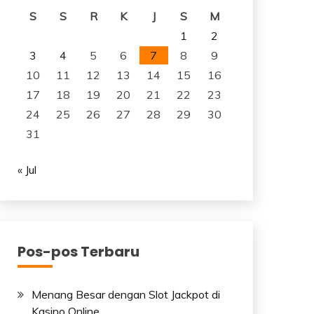
S
S
R
K
J
S
M
1
2
3
4
5
6
7
8
9
10
11
12
13
14
15
16
17
18
19
20
21
22
23
24
25
26
27
28
29
30
31
« Jul
Pos-pos Terbaru
Menang Besar dengan Slot Jackpot di
Kasino Online