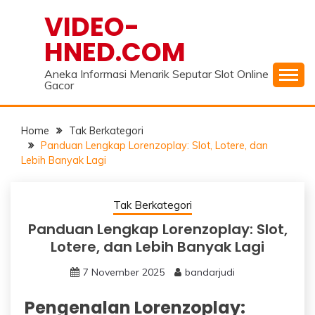
Skip
VIDEO-
to
HNED.COM
content
Aneka Informasi Menarik Seputar Slot Online
Gacor
Home
Tak Berkategori
Panduan Lengkap Lorenzoplay: Slot, Lotere, dan
Lebih Banyak Lagi
Tak Berkategori
Panduan Lengkap Lorenzoplay: Slot,
Lotere, dan Lebih Banyak Lagi
7 November 2025
bandarjudi
Pengenalan Lorenzoplay: