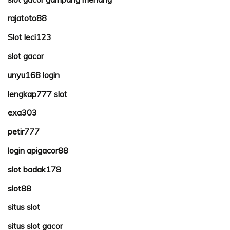
rajatoto88
Slot leci123
slot gacor
unyu168 login
lengkap777 slot
exa303
petir777
login apigacor88
slot badak178
slot88
situs slot
situs slot gacor