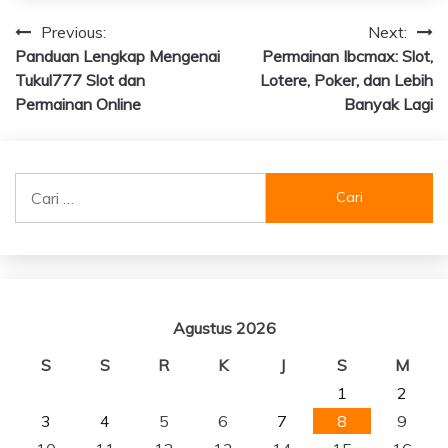
Navigasi
Previous:
Next:
Panduan Lengkap Mengenai
Permainan Ibcmax: Slot,
pos
Tukul777 Slot dan
Lotere, Poker, dan Lebih
Permainan Online
Banyak Lagi
Cari
untuk:
Agustus 2026
S
S
R
K
J
S
M
1
2
3
4
5
6
7
8
9