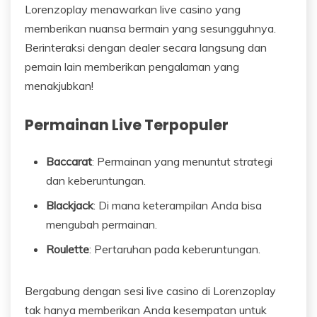
Lorenzoplay menawarkan live casino yang
memberikan nuansa bermain yang sesungguhnya.
Berinteraksi dengan dealer secara langsung dan
pemain lain memberikan pengalaman yang
menakjubkan!
Permainan Live Terpopuler
Baccarat
: Permainan yang menuntut strategi
dan keberuntungan.
Blackjack
: Di mana keterampilan Anda bisa
mengubah permainan.
Roulette
: Pertaruhan pada keberuntungan.
Bergabung dengan sesi live casino di Lorenzoplay
tak hanya memberikan Anda kesempatan untuk