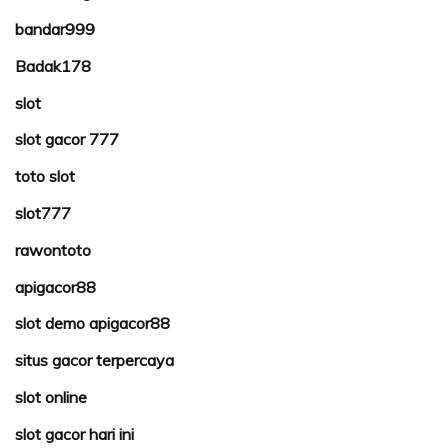
bandar999
Badak178
slot
slot gacor 777
toto slot
slot777
rawontoto
apigacor88
slot demo apigacor88
situs gacor terpercaya
slot online
slot gacor hari ini