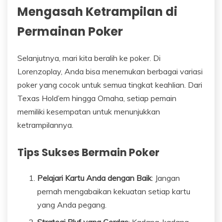
Mengasah Ketrampilan di
Permainan Poker
Selanjutnya, mari kita beralih ke poker. Di
Lorenzoplay, Anda bisa menemukan berbagai variasi
poker yang cocok untuk semua tingkat keahlian. Dari
Texas Hold’em hingga Omaha, setiap pemain
memiliki kesempatan untuk menunjukkan
ketrampilannya.
Tips Sukses Bermain Poker
Pelajari Kartu Anda dengan Baik
: Jangan
pernah mengabaikan kekuatan setiap kartu
yang Anda pegang.
Strategi Bluf yang Cerdas
: Kadang-kadang