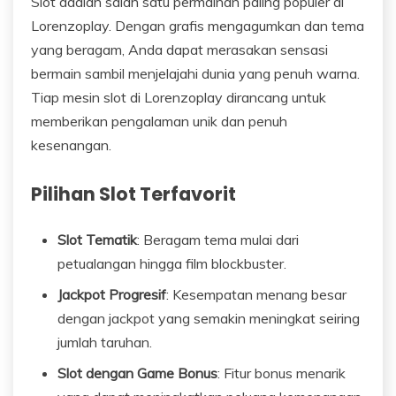
Slot adalah salah satu permainan paling populer di
Lorenzoplay. Dengan grafis mengagumkan dan tema
yang beragam, Anda dapat merasakan sensasi
bermain sambil menjelajahi dunia yang penuh warna.
Tiap mesin slot di Lorenzoplay dirancang untuk
memberikan pengalaman unik dan penuh
kesenangan.
Pilihan Slot Terfavorit
Slot Tematik
: Beragam tema mulai dari
petualangan hingga film blockbuster.
Jackpot Progresif
: Kesempatan menang besar
dengan jackpot yang semakin meningkat seiring
jumlah taruhan.
Slot dengan Game Bonus
: Fitur bonus menarik