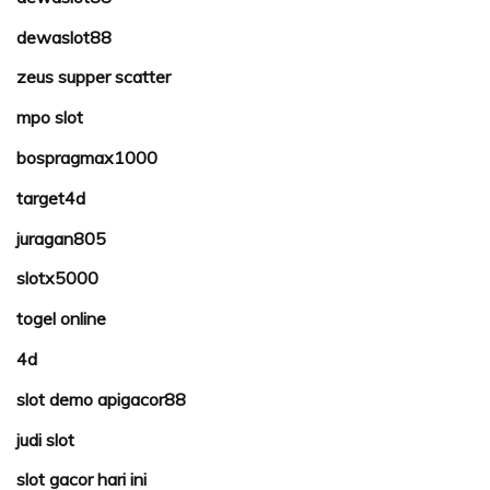
dewaslot88
zeus supper scatter
mpo slot
bospragmax1000
target4d
juragan805
slotx5000
togel online
4d
slot demo apigacor88
judi slot
slot gacor hari ini