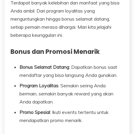
Terdapat banyak kelebihan dan manfaat yang bisa
Anda ambil. Dari program loyalitas yang
menguntungkan hingga bonus selamat datang,
setiap pemain merasa dihargai. Mari kita jelajahi
beberapa keunggulan ini.
Bonus dan Promosi Menarik
Bonus Selamat Datang
: Dapatkan bonus saat
mendaftar yang bisa langsung Anda gunakan.
Program Loyalitas
: Semakin sering Anda
bermain, semakin banyak reward yang akan
Anda dapatkan.
Promo Spesial
: Ikuti events tertentu untuk
mendapatkan promo menarik.