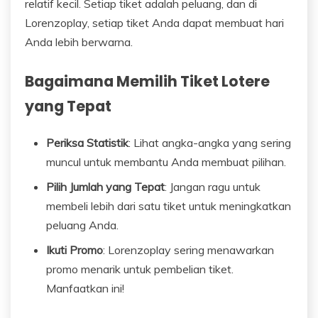
relatif kecil. Setiap tiket adalah peluang, dan di
Lorenzoplay, setiap tiket Anda dapat membuat hari
Anda lebih berwarna.
Bagaimana Memilih Tiket Lotere
yang Tepat
Periksa Statistik
: Lihat angka-angka yang sering
muncul untuk membantu Anda membuat pilihan.
Pilih Jumlah yang Tepat
: Jangan ragu untuk
membeli lebih dari satu tiket untuk meningkatkan
peluang Anda.
Ikuti Promo
: Lorenzoplay sering menawarkan
promo menarik untuk pembelian tiket.
Manfaatkan ini!