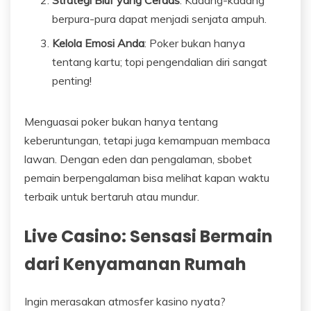
berpura-pura dapat menjadi senjata ampuh.
Kelola Emosi Anda
: Poker bukan hanya
tentang kartu; topi pengendalian diri sangat
penting!
Menguasai poker bukan hanya tentang
keberuntungan, tetapi juga kemampuan membaca
lawan. Dengan eden dan pengalaman, sbobet
pemain berpengalaman bisa melihat kapan waktu
terbaik untuk bertaruh atau mundur.
Live Casino: Sensasi Bermain
dari Kenyamanan Rumah
Ingin merasakan atmosfer kasino nyata?