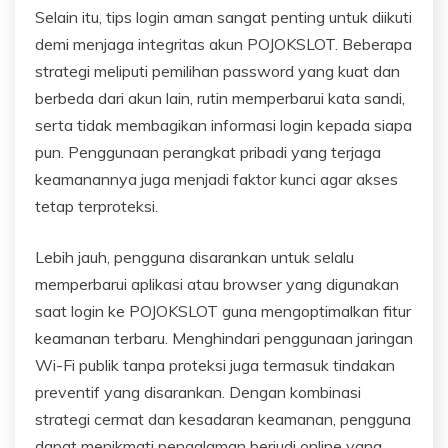
Selain itu, tips login aman sangat penting untuk diikuti
demi menjaga integritas akun POJOKSLOT. Beberapa
strategi meliputi pemilihan password yang kuat dan
berbeda dari akun lain, rutin memperbarui kata sandi,
serta tidak membagikan informasi login kepada siapa
pun. Penggunaan perangkat pribadi yang terjaga
keamanannya juga menjadi faktor kunci agar akses
tetap terproteksi.
Lebih jauh, pengguna disarankan untuk selalu
memperbarui aplikasi atau browser yang digunakan
saat login ke POJOKSLOT guna mengoptimalkan fitur
keamanan terbaru. Menghindari penggunaan jaringan
Wi-Fi publik tanpa proteksi juga termasuk tindakan
preventif yang disarankan. Dengan kombinasi
strategi cermat dan kesadaran keamanan, pengguna
dapat menikmati pengalaman berjudi online yang