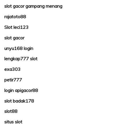
slot gacor gampang menang
rajatoto88
Slot leci123
slot gacor
unyu168 login
lengkap777 slot
exa303
petir777
login apigacor88
slot badak178
slot88
situs slot