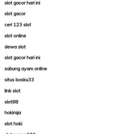
slot gacor hari ini
slot gacor
ceri 123 slot
slot online
dewa slot
slot gacor hari ini
sabung ayam online
situs bosku33
link slot
slot88
hokiraja
slot hoki