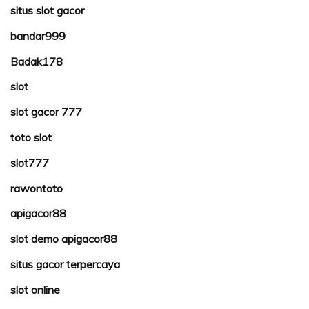
situs slot gacor
bandar999
Badak178
slot
slot gacor 777
toto slot
slot777
rawontoto
apigacor88
slot demo apigacor88
situs gacor terpercaya
slot online