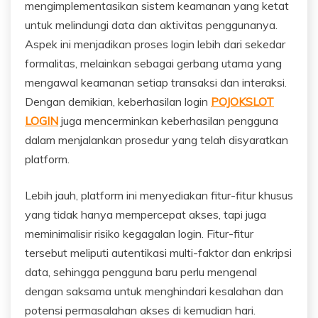
mengimplementasikan sistem keamanan yang ketat
untuk melindungi data dan aktivitas penggunanya.
Aspek ini menjadikan proses login lebih dari sekedar
formalitas, melainkan sebagai gerbang utama yang
mengawal keamanan setiap transaksi dan interaksi.
Dengan demikian, keberhasilan login
POJOKSLOT
LOGIN
juga mencerminkan keberhasilan pengguna
dalam menjalankan prosedur yang telah disyaratkan
platform.
Lebih jauh, platform ini menyediakan fitur-fitur khusus
yang tidak hanya mempercepat akses, tapi juga
meminimalisir risiko kegagalan login. Fitur-fitur
tersebut meliputi autentikasi multi-faktor dan enkripsi
data, sehingga pengguna baru perlu mengenal
dengan saksama untuk menghindari kesalahan dan
potensi permasalahan akses di kemudian hari.