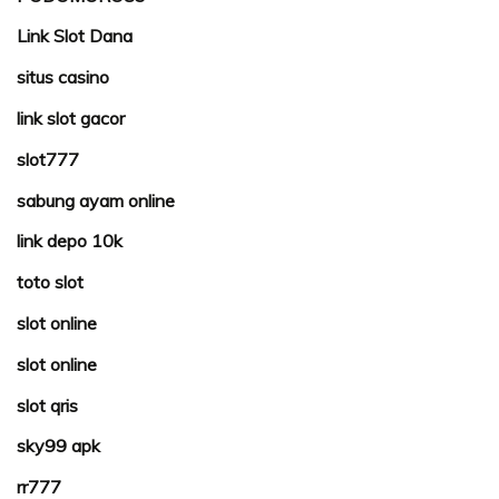
Link Slot Dana
situs casino
link slot gacor
slot777
sabung ayam online
link depo 10k
toto slot
slot online
slot online
slot qris
sky99 apk
rr777