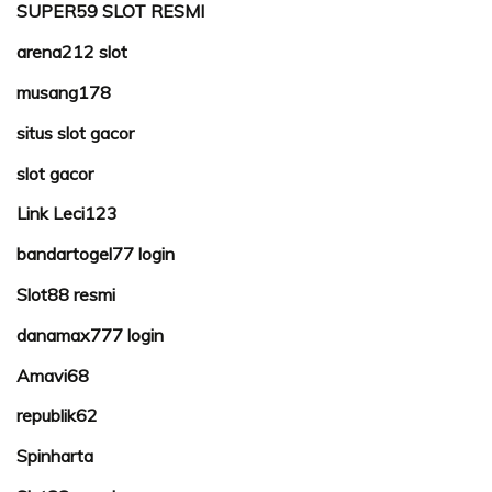
SUPER59 SLOT RESMI
arena212 slot
musang178
situs slot gacor
slot gacor
Link Leci123
bandartogel77 login
Slot88 resmi
danamax777 login
Amavi68
republik62
Spinharta