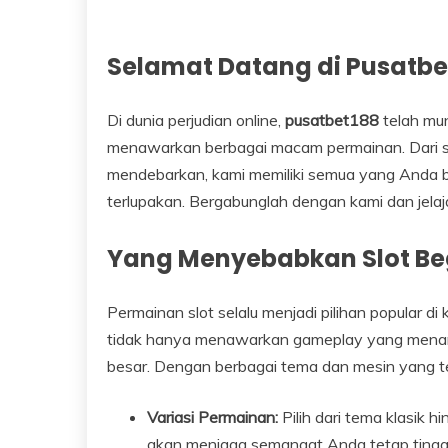
Selamat Datang di Pusatbe
Di dunia perjudian online,
pusatbet188
telah mun
menawarkan berbagai macam permainan. Dari sl
mendebarkan, kami memiliki semua yang Anda 
terlupakan. Bergabunglah dengan kami dan jela
Yang Menyebabkan Slot Be
Permainan slot selalu menjadi pilihan popular 
tidak hanya menawarkan gameplay yang menari
besar. Dengan berbagai tema dan mesin yang t
Variasi Permainan:
Pilih dari tema klasik 
akan menjaga semangat Anda tetap tinggi