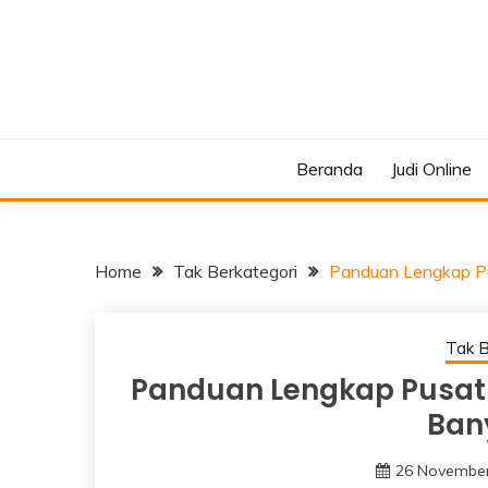
Skip
to
content
Beranda
Judi Online
Home
Tak Berkategori
Panduan Lengkap Pus
Tak B
Panduan Lengkap Pusatbe
Ban
26 Novembe