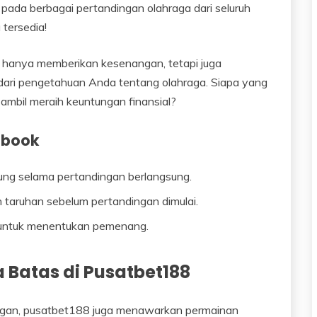
ada berbagai pertandingan olahraga dari seluruh
 tersedia!
 hanya memberikan kesenangan, tetapi juga
ari pengetahuan Anda tentang olahraga. Siapa yang
ambil meraih keuntungan finansial?
tbook
ung selama pertandingan berlangsung.
aruhan sebelum pertandingan dimulai.
 untuk menentukan pemenang.
Batas di Pusatbet188
ingan, pusatbet188 juga menawarkan permainan