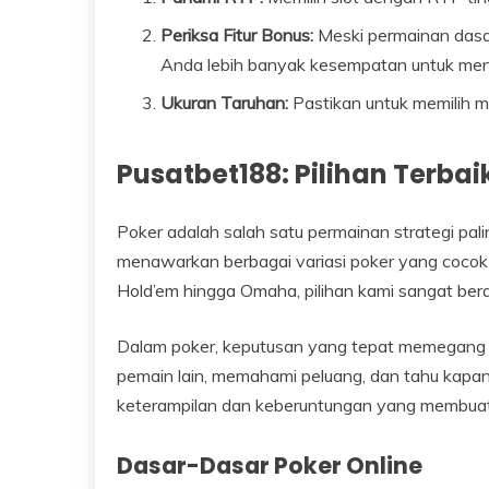
Periksa Fitur Bonus:
Meski permainan dasa
Anda lebih banyak kesempatan untuk me
Ukuran Taruhan:
Pastikan untuk memilih 
Pusatbet188: Pilihan Terbai
Poker adalah salah satu permainan strategi pali
menawarkan berbagai variasi poker yang cocok
Hold’em hingga Omaha, pilihan kami sangat ber
Dalam poker, keputusan yang tepat memegan
pemain lain, memahami peluang, dan tahu kapan h
keterampilan dan keberuntungan yang membuat 
Dasar-Dasar Poker Online