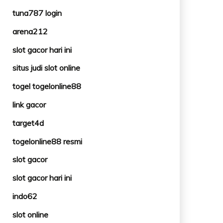
tuna787 login
arena212
slot gacor hari ini
situs judi slot online
togel togelonline88
link gacor
target4d
togelonline88 resmi
slot gacor
slot gacor hari ini
indo62
slot online