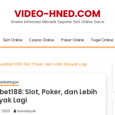
VIDEO-HNED.COM
Aneka Informasi Menarik Seputar Slot Online Gacor
Slot Online
Casino Online
Poker Online
Togel Online
atbet188: Slot, Poker, dan Lebih Banyak Lagi
erkategori
t188: Slot, Poker, dan Lebih
yak Lagi
r 2025
bandarjudi