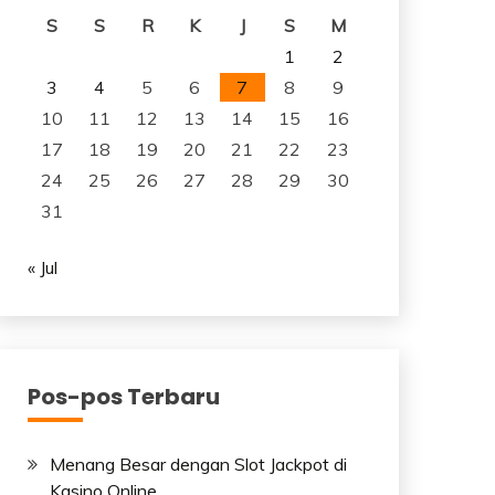
S
S
R
K
J
S
M
1
2
3
4
5
6
7
8
9
10
11
12
13
14
15
16
17
18
19
20
21
22
23
24
25
26
27
28
29
30
31
« Jul
Pos-pos Terbaru
Menang Besar dengan Slot Jackpot di
Kasino Online