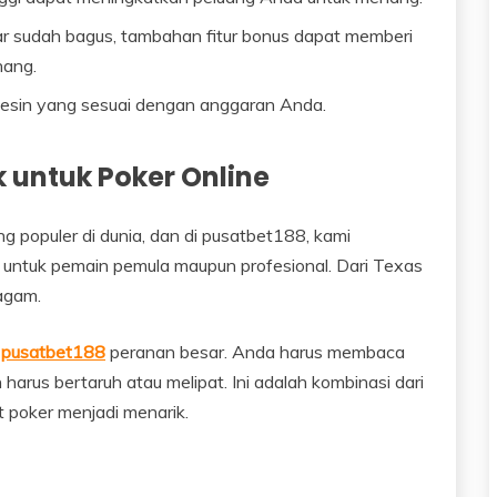
r sudah bagus, tambahan fitur bonus dapat memberi
nang.
mesin yang sesuai dengan anggaran Anda.
k untuk Poker Online
ng populer di dunia, dan di pusatbet188, kami
 untuk pemain pemula maupun profesional. Dari Texas
agam.
g
pusatbet188
peranan besar. Anda harus membaca
arus bertaruh atau melipat. Ini adalah kombinasi dari
poker menjadi menarik.