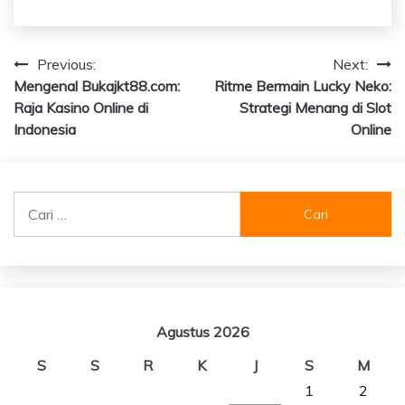
Navigasi
Previous:
Next:
Mengenal Bukajkt88.com:
Ritme Bermain Lucky Neko:
pos
Raja Kasino Online di
Strategi Menang di Slot
Indonesia
Online
Cari
untuk:
Agustus 2026
S
S
R
K
J
S
M
1
2