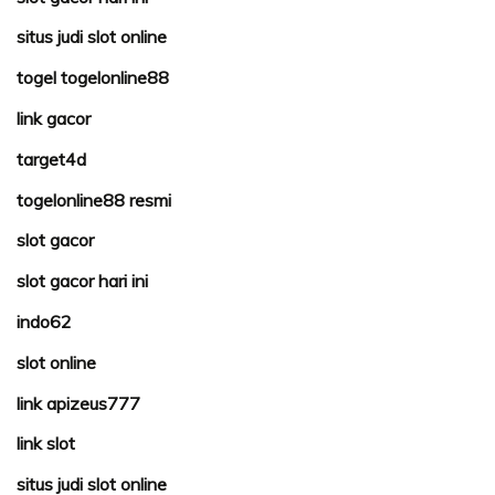
situs judi slot online
togel togelonline88
link gacor
target4d
togelonline88 resmi
slot gacor
slot gacor hari ini
indo62
slot online
link apizeus777
link slot
situs judi slot online