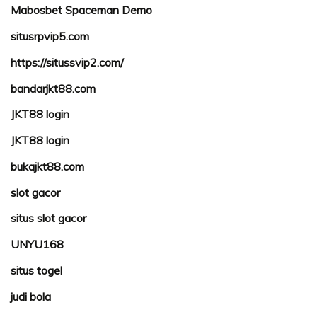
Mabosbet Spaceman Demo
situsrpvip5.com
https://situssvip2.com/
bandarjkt88.com
JKT88 login
JKT88 login
bukajkt88.com
slot gacor
situs slot gacor
UNYU168
situs togel
judi bola