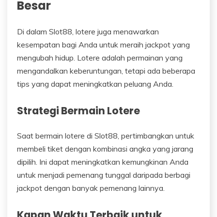
Besar
Di dalam Slot88, lotere juga menawarkan
kesempatan bagi Anda untuk meraih jackpot yang
mengubah hidup. Lotere adalah permainan yang
mengandalkan keberuntungan, tetapi ada beberapa
tips yang dapat meningkatkan peluang Anda.
Strategi Bermain Lotere
Saat bermain lotere di Slot88, pertimbangkan untuk
membeli tiket dengan kombinasi angka yang jarang
dipilih. Ini dapat meningkatkan kemungkinan Anda
untuk menjadi pemenang tunggal daripada berbagi
jackpot dengan banyak pemenang lainnya.
Kapan Waktu Terbaik untuk