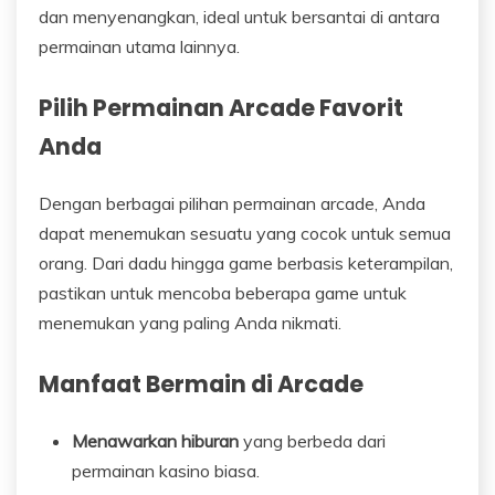
dan menyenangkan, ideal untuk bersantai di antara
permainan utama lainnya.
Pilih Permainan Arcade Favorit
Anda
Dengan berbagai pilihan permainan arcade, Anda
dapat menemukan sesuatu yang cocok untuk semua
orang. Dari dadu hingga game berbasis keterampilan,
pastikan untuk mencoba beberapa game untuk
menemukan yang paling Anda nikmati.
Manfaat Bermain di Arcade
Menawarkan hiburan
yang berbeda dari
permainan kasino biasa.