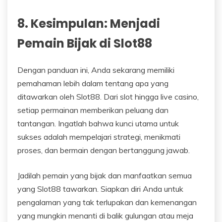
8. Kesimpulan: Menjadi
Pemain Bijak di Slot88
Dengan panduan ini, Anda sekarang memiliki
pemahaman lebih dalam tentang apa yang
ditawarkan oleh Slot88. Dari slot hingga live casino,
setiap permainan memberikan peluang dan
tantangan. Ingatlah bahwa kunci utama untuk
sukses adalah mempelajari strategi, menikmati
proses, dan bermain dengan bertanggung jawab.
Jadilah pemain yang bijak dan manfaatkan semua
yang Slot88 tawarkan. Siapkan diri Anda untuk
pengalaman yang tak terlupakan dan kemenangan
yang mungkin menanti di balik gulungan atau meja