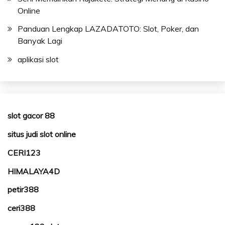
Online
Panduan Lengkap LAZADATOTO: Slot, Poker, dan
Banyak Lagi
aplikasi slot
slot gacor 88
situs judi slot online
CERI123
HIMALAYA4D
petir388
ceri388