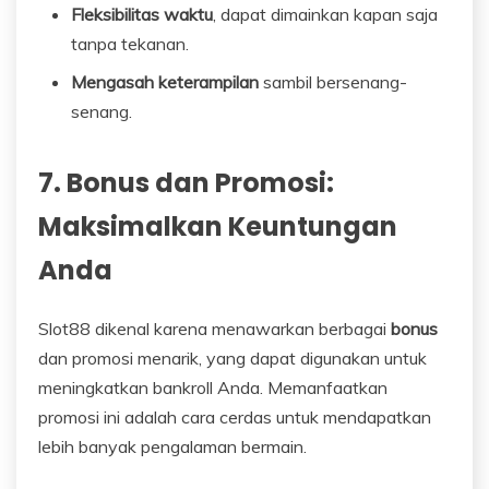
Fleksibilitas waktu
, dapat dimainkan kapan saja
tanpa tekanan.
Mengasah keterampilan
sambil bersenang-
senang.
7. Bonus dan Promosi:
Maksimalkan Keuntungan
Anda
Slot88 dikenal karena menawarkan berbagai
bonus
dan promosi menarik, yang dapat digunakan untuk
meningkatkan bankroll Anda. Memanfaatkan
promosi ini adalah cara cerdas untuk mendapatkan
lebih banyak pengalaman bermain.