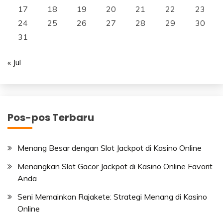
17
18
19
20
21
22
23
24
25
26
27
28
29
30
31
« Jul
Pos-pos Terbaru
Menang Besar dengan Slot Jackpot di Kasino Online
Menangkan Slot Gacor Jackpot di Kasino Online Favorit
Anda
Seni Memainkan Rajakete: Strategi Menang di Kasino
Online