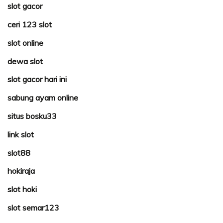
slot gacor
ceri 123 slot
slot online
dewa slot
slot gacor hari ini
sabung ayam online
situs bosku33
link slot
slot88
hokiraja
slot hoki
slot semar123