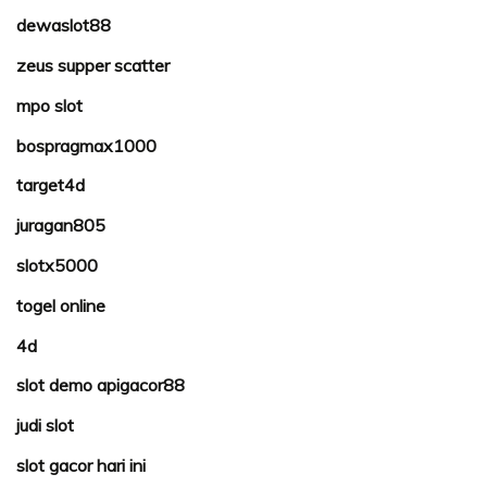
dewaslot88
zeus supper scatter
mpo slot
bospragmax1000
target4d
juragan805
slotx5000
togel online
4d
slot demo apigacor88
judi slot
slot gacor hari ini