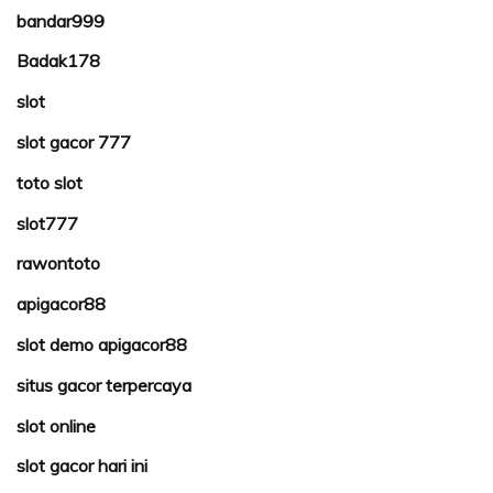
bandar999
Badak178
slot
slot gacor 777
toto slot
slot777
rawontoto
apigacor88
slot demo apigacor88
situs gacor terpercaya
slot online
slot gacor hari ini