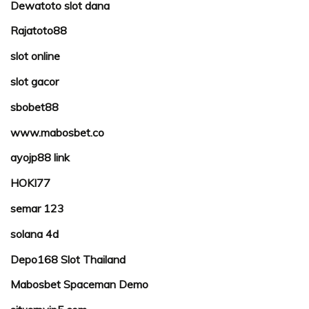
Dewatoto slot dana
Rajatoto88
slot online
slot gacor
sbobet88
www.mabosbet.co
ayojp88 link
HOKI77
semar 123
solana 4d
Depo168 Slot Thailand
Mabosbet Spaceman Demo