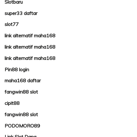
Slotbaru
super33 daftar
slot77
link alternatif maha168
link alternatif maha168
link alternatif maha168
Pin88 login
maha168 daftar
fangwin88 slot
cipit88
fangwin88 slot
PODOMORO89
Link Slot Dana