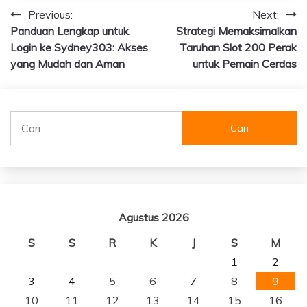
Navigasi
Previous:
Next:
Panduan Lengkap untuk
Strategi Memaksimalkan
pos
Login ke Sydney303: Akses
Taruhan Slot 200 Perak
yang Mudah dan Aman
untuk Pemain Cerdas
Cari
untuk:
Agustus 2026
S
S
R
K
J
S
M
1
2
3
4
5
6
7
8
9
10
11
12
13
14
15
16