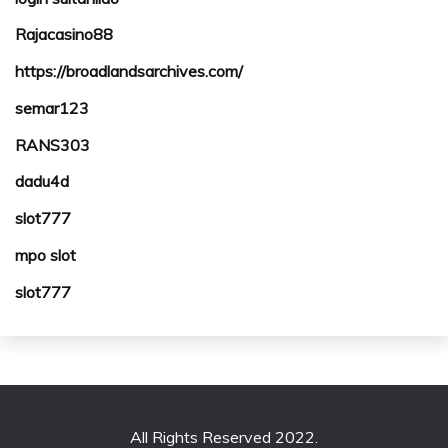
Rajacasino88
https://broadlandsarchives.com/
semar123
RANS303
dadu4d
slot777
mpo slot
slot777
All Rights Reserved 2022.