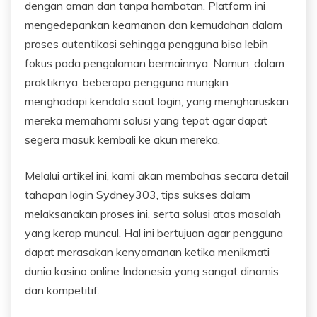
dengan aman dan tanpa hambatan. Platform ini
mengedepankan keamanan dan kemudahan dalam
proses autentikasi sehingga pengguna bisa lebih
fokus pada pengalaman bermainnya. Namun, dalam
praktiknya, beberapa pengguna mungkin
menghadapi kendala saat login, yang mengharuskan
mereka memahami solusi yang tepat agar dapat
segera masuk kembali ke akun mereka.
Melalui artikel ini, kami akan membahas secara detail
tahapan login Sydney303, tips sukses dalam
melaksanakan proses ini, serta solusi atas masalah
yang kerap muncul. Hal ini bertujuan agar pengguna
dapat merasakan kenyamanan ketika menikmati
dunia kasino online Indonesia yang sangat dinamis
dan kompetitif.