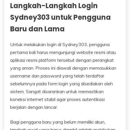
Langkah-Langkah Login
Sydney303 untuk Pengguna
Baru dan Lama
Untuk melakukan login di Sydney303, pengguna
pertama kali harus mengunjungi website resmi atau
aplikasi resmi platform tersebut dengan perangkat
yang aman. Proses ini diawali dengan memasukkan
username dan password yang telah terdaftar
sebelumnya pada form login yang disediakan oleh
sistem. Sangat disarankan untuk memastikan
koneksi internet stabil agar proses autentikasi
berjalan dengan lancar.
Bagi pengguna baru yang belum memiliki akun,
langkah awal yang harus diambil adalah melakukan