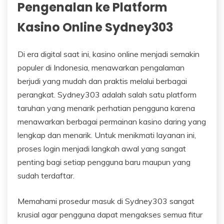
Pengenalan ke Platform
Kasino Online Sydney303
Di era digital saat ini, kasino online menjadi semakin
populer di Indonesia, menawarkan pengalaman
berjudi yang mudah dan praktis melalui berbagai
perangkat. Sydney303 adalah salah satu platform
taruhan yang menarik perhatian pengguna karena
menawarkan berbagai permainan kasino daring yang
lengkap dan menarik. Untuk menikmati layanan ini,
proses login menjadi langkah awal yang sangat
penting bagi setiap pengguna baru maupun yang
sudah terdaftar.
Memahami prosedur masuk di Sydney303 sangat
krusial agar pengguna dapat mengakses semua fitur