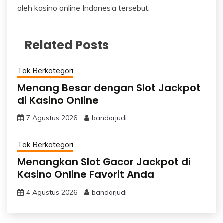
oleh kasino online Indonesia tersebut.
Related Posts
Tak Berkategori
Menang Besar dengan Slot Jackpot
di Kasino Online
7 Agustus 2026
bandarjudi
Tak Berkategori
Menangkan Slot Gacor Jackpot di
Kasino Online Favorit Anda
4 Agustus 2026
bandarjudi