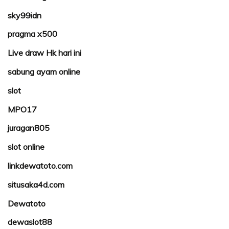
sky99idn
pragma x500
Live draw Hk hari ini
sabung ayam online
slot
MPO17
juragan805
slot online
linkdewatoto.com
situsaka4d.com
Dewatoto
dewaslot88