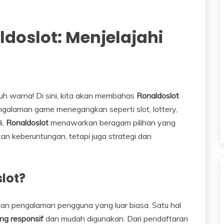
doslot: Menjelajahi
uh warna! Di sini, kita akan membahas
Ronaldoslot
ngalaman game menegangkan seperti slot, lottery,
i,
Ronaldoslot
menawarkan beragam pilihan yang
n keberuntungan, tetapi juga strategi dan
lot?
n pengalaman pengguna yang luar biasa. Satu hal
ng responsif
dan mudah digunakan. Dari pendaftaran