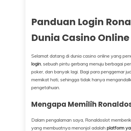
Panduan Login Ronal
Dunia Casino Online
Selamat datang di dunia casino online yang pen
login
, sebuah pintu gerbang menuju berbagai pe
poker, dan banyak lagi. Bagi para penggemar jud
memikat hati, sehingga tidak hanya mengandalka
pengetahuan.
Mengapa Memilih Ronaldos
Dalam pengalaman saya, Ronaldoslot memberika
yang membuatnya menonjol adalah
platform ya