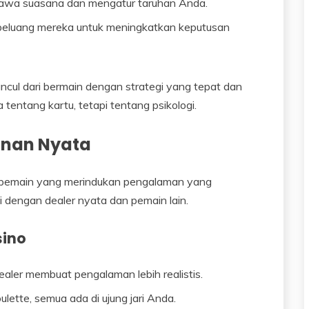
bawa suasana dan mengatur taruhan Anda.
peluang mereka untuk meningkatkan keputusan
cul dari bermain dengan strategi yang tepat dan
tentang kartu, tetapi tentang psikologi.
ainan Nyata
 pemain yang merindukan pengalaman yang
i dengan dealer nyata dan pemain lain.
sino
ler membuat pengalaman lebih realistis.
ulette, semua ada di ujung jari Anda.