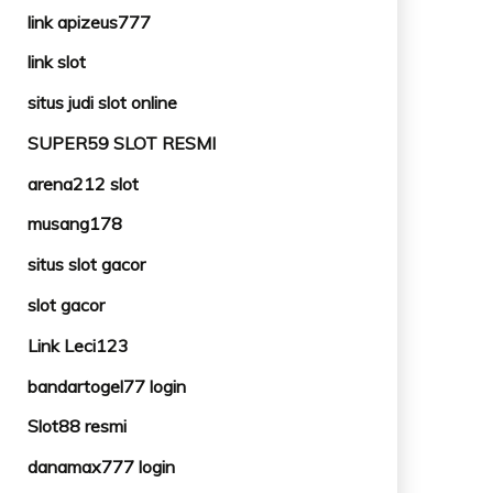
link apizeus777
link slot
situs judi slot online
SUPER59 SLOT RESMI
arena212 slot
musang178
situs slot gacor
slot gacor
Link Leci123
bandartogel77 login
Slot88 resmi
danamax777 login