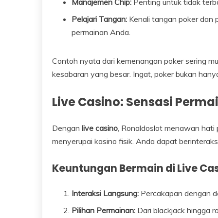
Manajemen Chip:
Penting untuk tidak ter
Pelajari Tangan:
Kenali tangan poker dan 
permainan Anda.
Contoh nyata dari kemenangan poker sering mun
kesabaran yang besar. Ingat, poker bukan hanya 
Live Casino: Sensasi Perm
Dengan
live casino
, Ronaldoslot menawan hati
menyerupai kasino fisik. Anda dapat berinteraks
Keuntungan Bermain di Live Ca
Interaksi Langsung:
Percakapan dengan dea
Pilihan Permainan:
Dari blackjack hingga ro