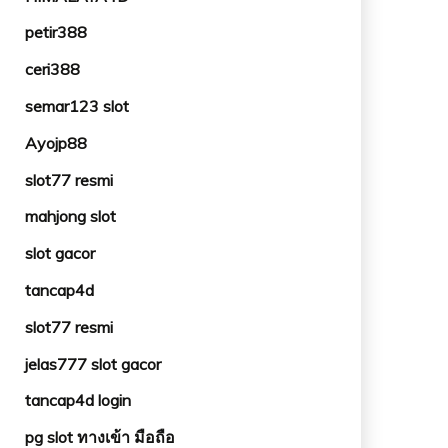
petir388
ceri388
semar123 slot
Ayojp88
slot77 resmi
mahjong slot
slot gacor
tancap4d
slot77 resmi
jelas777 slot gacor
tancap4d login
pg slot ทางเข้า มือถือ