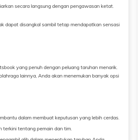
iarkan secara langsung dengan pengawasan ketat.
k dapat disangkal sambil tetap mendapatkan sensasi
tsbook yang penuh dengan peluang taruhan menarik.
 olahraga lainnya, Anda akan menemukan banyak opsi
membantu dalam membuat keputusan yang lebih cerdas.
terkini tentang pemain dan tim.
engambil alih dalam menentukan taruhan Anda.