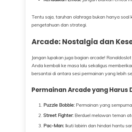
Tentu saja, taruhan olahraga bukan hanya soal
pengetahuan dan strategi.
Arcade: Nostalgia dan Kes
Jangan lupakan juga bagian arcade! Ronaldos
Anda kembali ke masa lalu sekaligus memberika
bersantai di antara sesi permainan yang lebih se
Permainan Arcade yang Harus 
Puzzle Bobble:
Permainan yang sempurna 
Street Fighter:
Berduel melawan teman ata
Pac-Man:
Ikuti labirin dan hindari hantu 