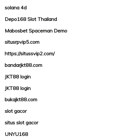
solana 4d
Depo168 Slot Thailand
Mabosbet Spaceman Demo
situsrpvip5.com
https://situssvip2.com/
bandarjkt88.com
JKT88 login
JKT88 login
bukajkt88.com
slot gacor
situs slot gacor
UNYU168