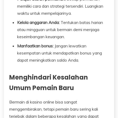
memiliki cara dan strategi tersendiri. Luangkan
waktu untuk mempelajarinya.
Kelola anggaran Anda:
Tentukan batas harian
atau mingguan untuk bermain demi menjaga
keseimbangan keuangan.
Manfaatkan bonus:
Jangan lewatkan
kesempatan untuk mendapatkan bonus yang
dapat meningkatkan saldo Anda.
Menghindari Kesalahan
Umum Pemain Baru
Bermain di kasino online bisa sangat
menggembirakan, tetapi pemain baru sering kali
terjebak dalam beberapa kesalahan yang dapat