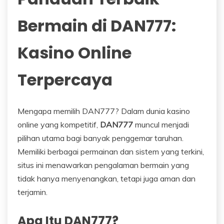
Bermain di DAN777:
Kasino Online
Terpercaya
Mengapa memilih DAN777? Dalam dunia kasino
online yang kompetitif,
DAN777
muncul menjadi
pilihan utama bagi banyak penggemar taruhan.
Memiliki berbagai permainan dan sistem yang terkini,
situs ini menawarkan pengalaman bermain yang
tidak hanya menyenangkan, tetapi juga aman dan
terjamin.
Apa Itu DAN777?