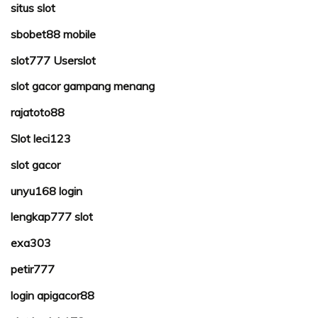
situs slot
sbobet88 mobile
slot777 Userslot
slot gacor gampang menang
rajatoto88
Slot leci123
slot gacor
unyu168 login
lengkap777 slot
exa303
petir777
login apigacor88