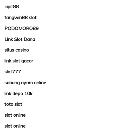
cipit88
fangwin88 slot
PODOMORO89
Link Slot Dana
situs casino
link slot gacor
slot777
sabung ayam online
link depo 10k
toto slot
slot online
slot online