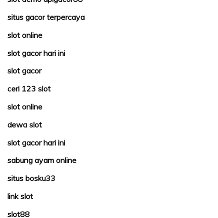
situs gacor terpercaya
slot online
slot gacor hari ini
slot gacor
ceri 123 slot
slot online
dewa slot
slot gacor hari ini
sabung ayam online
situs bosku33
link slot
slot88