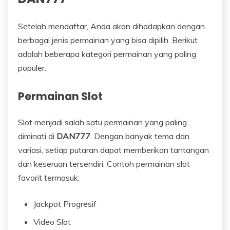
Setelah mendaftar, Anda akan dihadapkan dengan
berbagai jenis permainan yang bisa dipilih. Berikut
adalah beberapa kategori permainan yang paling
populer:
Permainan Slot
Slot menjadi salah satu permainan yang paling
diminati di
DAN777
. Dengan banyak tema dan
variasi, setiap putaran dapat memberikan tantangan
dan keseruan tersendiri. Contoh permainan slot
favorit termasuk:
Jackpot Progresif
Video Slot