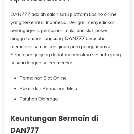
DAN777 adalah salah satu platform kasino online
yang terkenal di Indonesia. Dengan menyediakan
berbagai jenis permainan mulai dari slot, poker,
hingga taruhan langsung,
DAN777
berusaha
memenuhi semua keinginan para penggunanya.
Setiap pengunjung dapat menemukan sesuatu yang
sesuai dengan selera mereka.
Permainan Slot Online
Poker dan Permainan Meja
Taruhan Olahraga
Keuntungan Bermain di
DAN777