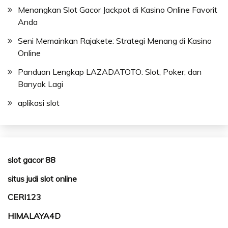
Menangkan Slot Gacor Jackpot di Kasino Online Favorit
Anda
Seni Memainkan Rajakete: Strategi Menang di Kasino
Online
Panduan Lengkap LAZADATOTO: Slot, Poker, dan
Banyak Lagi
aplikasi slot
slot gacor 88
situs judi slot online
CERI123
HIMALAYA4D