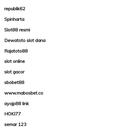
republik62
Spinharta
Slot88 resmi
Dewatoto slot dana
Rajatoto88
slot online
slot gacor
sbobet88
www.mabosbet.co
ayojp88 link
HOKI77
semar 123