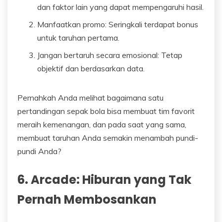
dan faktor lain yang dapat mempengaruhi hasil.
Manfaatkan promo: Seringkali terdapat bonus
untuk taruhan pertama.
Jangan bertaruh secara emosional: Tetap
objektif dan berdasarkan data.
Pernahkah Anda melihat bagaimana satu
pertandingan sepak bola bisa membuat tim favorit
meraih kemenangan, dan pada saat yang sama,
membuat taruhan Anda semakin menambah pundi-
pundi Anda?
6. Arcade: Hiburan yang Tak
Pernah Membosankan