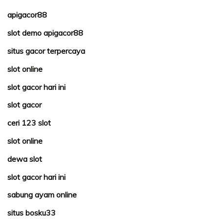
apigacor88
slot demo apigacor88
situs gacor terpercaya
slot online
slot gacor hari ini
slot gacor
ceri 123 slot
slot online
dewa slot
slot gacor hari ini
sabung ayam online
situs bosku33