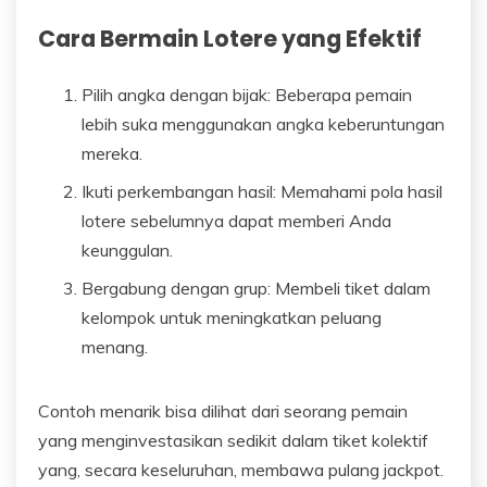
Cara Bermain Lotere yang Efektif
Pilih angka dengan bijak: Beberapa pemain
lebih suka menggunakan angka keberuntungan
mereka.
Ikuti perkembangan hasil: Memahami pola hasil
lotere sebelumnya dapat memberi Anda
keunggulan.
Bergabung dengan grup: Membeli tiket dalam
kelompok untuk meningkatkan peluang
menang.
Contoh menarik bisa dilihat dari seorang pemain
yang menginvestasikan sedikit dalam tiket kolektif
yang, secara keseluruhan, membawa pulang jackpot.