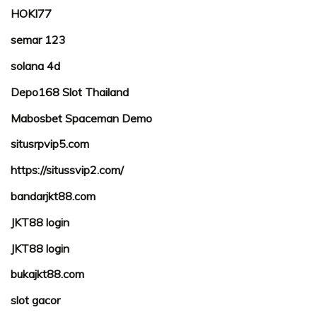
HOKI77
semar 123
solana 4d
Depo168 Slot Thailand
Mabosbet Spaceman Demo
situsrpvip5.com
https://situssvip2.com/
bandarjkt88.com
JKT88 login
JKT88 login
bukajkt88.com
slot gacor