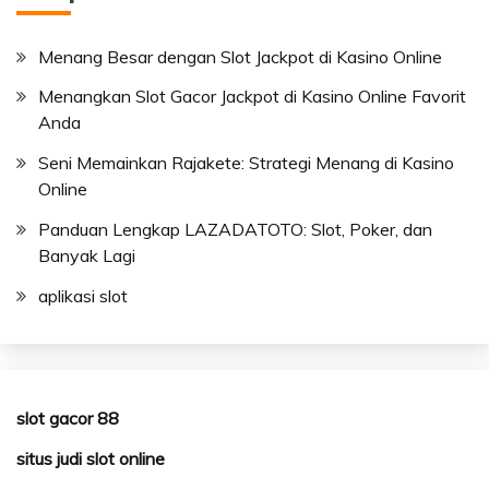
Menang Besar dengan Slot Jackpot di Kasino Online
Menangkan Slot Gacor Jackpot di Kasino Online Favorit
Anda
Seni Memainkan Rajakete: Strategi Menang di Kasino
Online
Panduan Lengkap LAZADATOTO: Slot, Poker, dan
Banyak Lagi
aplikasi slot
slot gacor 88
situs judi slot online