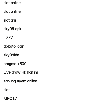
slot online
slot online
slot qris
sky99 apk
rr777
dbltoto login
sky99idn
pragma x500
Live draw Hk hari ini
sabung ayam online
slot
MPO17