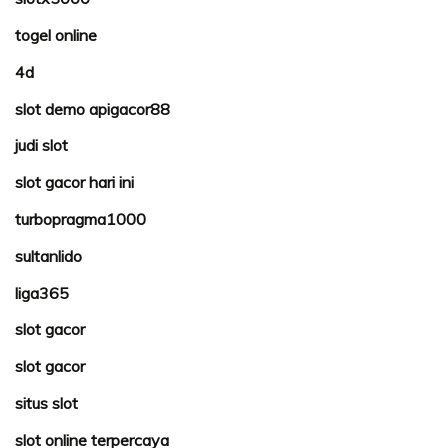
togel online
4d
slot demo apigacor88
judi slot
slot gacor hari ini
turbopragma1000
sultanlido
liga365
slot gacor
slot gacor
situs slot
slot online terpercaya