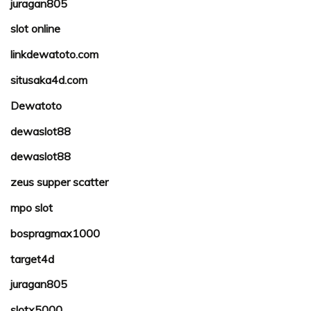
juragan805
slot online
linkdewatoto.com
situsaka4d.com
Dewatoto
dewaslot88
dewaslot88
zeus supper scatter
mpo slot
bospragmax1000
target4d
juragan805
slotx5000