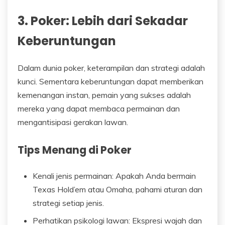
3. Poker: Lebih dari Sekadar
Keberuntungan
Dalam dunia poker, keterampilan dan strategi adalah
kunci. Sementara keberuntungan dapat memberikan
kemenangan instan, pemain yang sukses adalah
mereka yang dapat membaca permainan dan
mengantisipasi gerakan lawan.
Tips Menang di Poker
Kenali jenis permainan: Apakah Anda bermain
Texas Hold’em atau Omaha, pahami aturan dan
strategi setiap jenis.
Perhatikan psikologi lawan: Ekspresi wajah dan