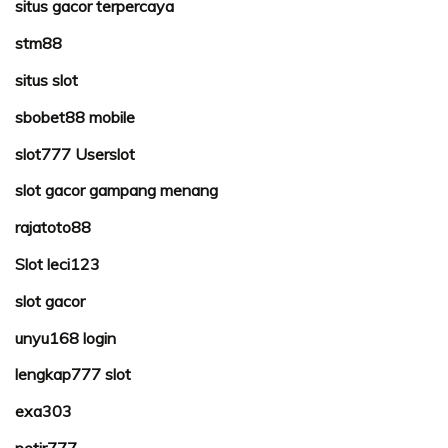
situs gacor terpercaya
stm88
situs slot
sbobet88 mobile
slot777 Userslot
slot gacor gampang menang
rajatoto88
Slot leci123
slot gacor
unyu168 login
lengkap777 slot
exa303