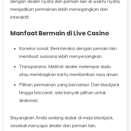
dengan dealer nyata dan pemain lain di waktu nyata,
menjadikan permainan lebih menegangkan dan
interaktif.
Manfaat Bermain di Live Casino
Koneksi sosial: Berinteraksi dengan pemain lain
membuat suasana lebih menyenangkan.
Transparansi: Melihat dealer melempar dadu
atau membagikan kartu memberikan rasa aman.
Pilihan permainan yang bervariasi: Dari blackjack
hingga baccarat, ada banyak pilihan untuk
dinikmati.
Bayangkan Anda sedang duduk di meja blackjack,
sesekali menyapa dealer dan pemain lain,