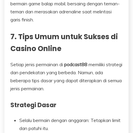
bermain game balap mobil, bersaing dengan teman-
teman dan merasakan adrenaline saat melintasi
garis finish.
7. Tips Umum untuk Sukses di
Casino Online
Setiap jenis permainan di
podcast88
memiliki strategi
dan pendekatan yang berbeda. Namun, ada
beberapa tips dasar yang dapat diterapkan di semua
jenis permainan.
Strategi Dasar
Selalu bermain dengan anggaran: Tetapkan limit
dan patuhi itu.