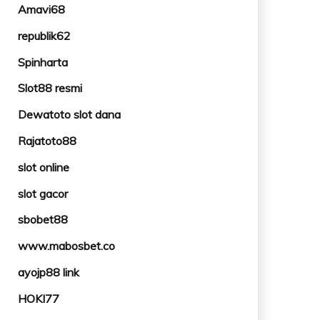
Amavi68
republik62
Spinharta
Slot88 resmi
Dewatoto slot dana
Rajatoto88
slot online
slot gacor
sbobet88
www.mabosbet.co
ayojp88 link
HOKI77