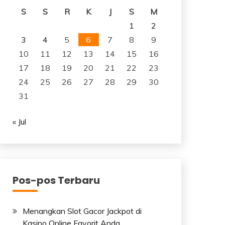
S
S
R
K
J
S
M
1
2
3
4
5
6
7
8
9
10
11
12
13
14
15
16
17
18
19
20
21
22
23
24
25
26
27
28
29
30
31
« Jul
Pos-pos Terbaru
Menangkan Slot Gacor Jackpot di
Kasino Online Favorit Anda