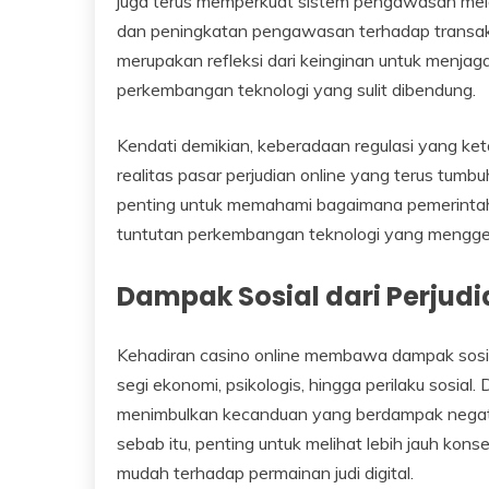
juga terus memperkuat sistem pengawasan melal
dan peningkatan pengawasan terhadap transaks
merupakan refleksi dari keinginan untuk menjaga
perkembangan teknologi yang sulit dibendung.
Kendati demikian, keberadaan regulasi yang k
realitas pasar perjudian online yang terus tumb
penting untuk memahami bagaimana pemerintah
tuntutan perkembangan teknologi yang menggerak
Dampak Sosial dari Perjudi
Kehadiran casino online membawa dampak sosial
segi ekonomi, psikologis, hingga perilaku sosial
menimbulkan kecanduan yang berdampak negatif 
sebab itu, penting untuk melihat lebih jauh kons
mudah terhadap permainan judi digital.