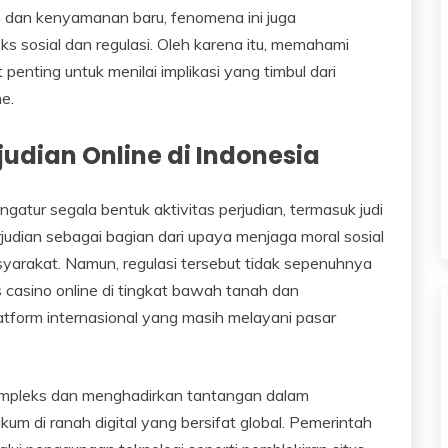
 dan kenyamanan baru, fenomena ini juga
s sosial dan regulasi. Oleh karena itu, memahami
t penting untuk menilai implikasi yang timbul dari
e.
judian Online di Indonesia
atur segala bentuk aktivitas perjudian, termasuk judi
rjudian sebagai bagian dari upaya menjaga moral sosial
yarakat. Namun, regulasi tersebut tidak sepenuhnya
asino online di tingkat bawah tanah dan
atform internasional yang masih melayani pasar
 kompleks dan menghadirkan tantangan dalam
m di ranah digital yang bersifat global. Pemerintah