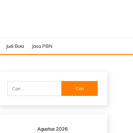
Judi Bola
Jasa PBN
Cari
untuk:
Agustus 2026