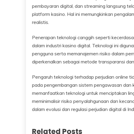
pembayaran digital, dan streaming langsung tel
platform kasino. Hal ini memungkinkan pengala
realistis.
Penerapan teknologi canggih seperti kecerdasa
dalam industri kasino digital. Teknologi ini di
pengguna serta memanajemen risiko dalam permai
diperkenalkan sebagai metode transparansi dan
Pengaruh teknologi terhadap perjudian online t
pada pengembangan sistem pengawasan dan ko
memanfaatkan teknologi untuk menciptakan lin
meminimalisir risiko penyalahgunaan dan kecandu
dalam evolusi dan regulasi perjudian digital di In
Related Posts