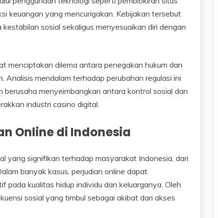
ui penggunaan teknologi seperti pemblokiran situs
i keuangan yang mencurigakan. Kebijakan tersebut
 kestabilan sosial sekaligus menyesuaikan diri dengan
etat menciptakan dilema antara penegakan hukum dan
uh. Analisis mendalam terhadap perubahan regulasi ini
 berusaha menyeimbangkan antara kontrol sosial dan
kan industri casino digital.
an Online di Indonesia
 yang signifikan terhadap masyarakat Indonesia, dari
. Dalam banyak kasus, perjudian online dapat
pada kualitas hidup individu dan keluarganya. Oleh
ekuensi sosial yang timbul sebagai akibat dari akses