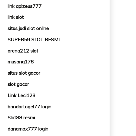
link apizeus777
link slot
situs judi slot online
SUPER59 SLOT RESMI
arena212 slot
musang178
situs slot gacor
slot gacor
Link Leci123
bandartogel77 login
Slot88 resmi
danamax777 login