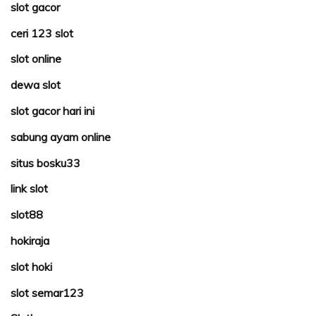
slot gacor
ceri 123 slot
slot online
dewa slot
slot gacor hari ini
sabung ayam online
situs bosku33
link slot
slot88
hokiraja
slot hoki
slot semar123