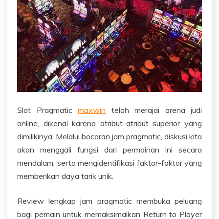
Slot Pragmatic
maxwin
telah merajai arena judi
online, dikenal karena atribut-atribut superior yang
dimilikinya. Melalui bocoran jam pragmatic, diskusi kita
akan menggali fungsi dari permainan ini secara
mendalam, serta mengidentifikasi faktor-faktor yang
memberikan daya tarik unik.
Review lengkap jam pragmatic membuka peluang
bagi pemain untuk memaksimalkan Return to Player