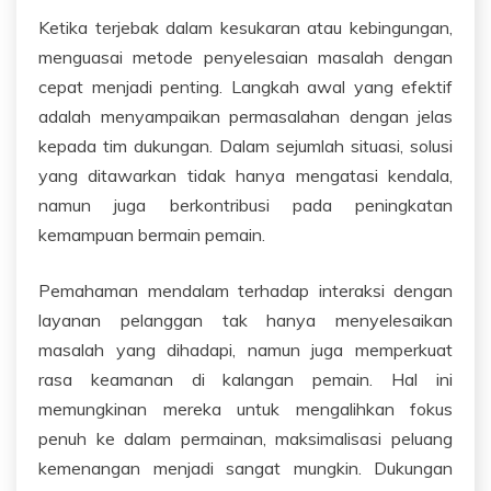
Ketika terjebak dalam kesukaran atau kebingungan,
menguasai metode penyelesaian masalah dengan
cepat menjadi penting. Langkah awal yang efektif
adalah menyampaikan permasalahan dengan jelas
kepada tim dukungan. Dalam sejumlah situasi, solusi
yang ditawarkan tidak hanya mengatasi kendala,
namun juga berkontribusi pada peningkatan
kemampuan bermain pemain.
Pemahaman mendalam terhadap interaksi dengan
layanan pelanggan tak hanya menyelesaikan
masalah yang dihadapi, namun juga memperkuat
rasa keamanan di kalangan pemain. Hal ini
memungkinan mereka untuk mengalihkan fokus
penuh ke dalam permainan, maksimalisasi peluang
kemenangan menjadi sangat mungkin. Dukungan