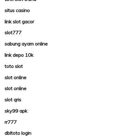
situs casino
link slot gacor
slot777
sabung ayam online
link depo 10k
toto slot
slot online
slot online
slot qris
sky99 apk
rr777
dbltoto login