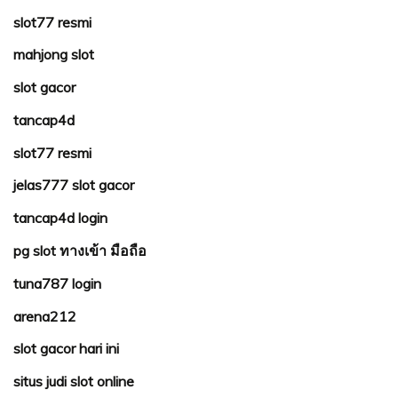
slot77 resmi
mahjong slot
slot gacor
tancap4d
slot77 resmi
jelas777 slot gacor
tancap4d login
pg slot ทางเข้า มือถือ
tuna787 login
arena212
slot gacor hari ini
situs judi slot online