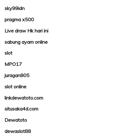
sky99idn
pragma x500
Live draw Hk hari ini
sabung ayam online
slot
MPO17
juragan805
slot online
linkdewatoto.com
situsaka4d.com
Dewatoto
dewaslot88