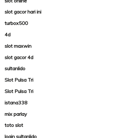
slot online
slot gacor hari ini
turbox500
4d
slot maxwin
slot gacor 4d
sultanlido
Slot Pulsa Tri
Slot Pulsa Tri
istana338
mix parlay
toto slot
login sultanlido