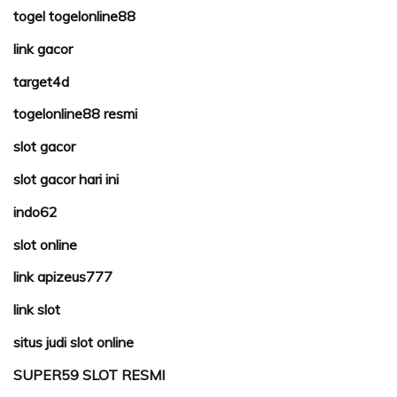
togel togelonline88
link gacor
target4d
togelonline88 resmi
slot gacor
slot gacor hari ini
indo62
slot online
link apizeus777
link slot
situs judi slot online
SUPER59 SLOT RESMI