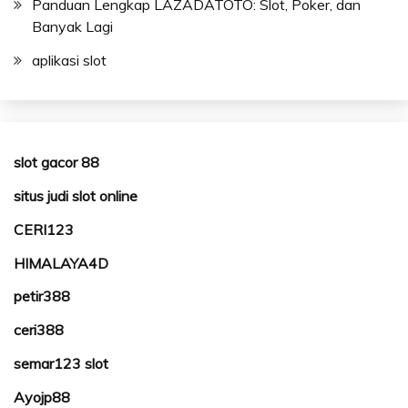
Panduan Lengkap LAZADATOTO: Slot, Poker, dan
Banyak Lagi
aplikasi slot
slot gacor 88
situs judi slot online
CERI123
HIMALAYA4D
petir388
ceri388
semar123 slot
Ayojp88