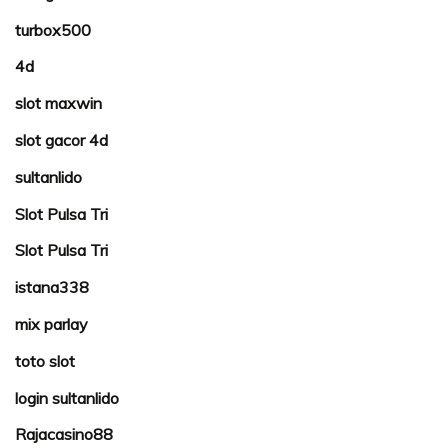
turbox500
4d
slot maxwin
slot gacor 4d
sultanlido
Slot Pulsa Tri
Slot Pulsa Tri
istana338
mix parlay
toto slot
login sultanlido
Rajacasino88