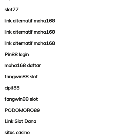
slot77
link alternatif maha168
link alternatif maha168
link alternatif maha168
Pin88 login
maha168 daftar
fangwin88 slot
cipit88
fangwin88 slot
PODOMORO89
Link Slot Dana
situs casino