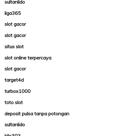
sultanlido
liga365
slot gacor
slot gacor
situs slot
slot online terpercaya
slot gacor
target4d
turbox1000
toto slot
deposit pulsa tanpa potongan
sultanlido
kilo303