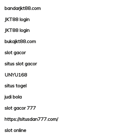
bandarjkt88.com
JKT88 login
JKT88 login
bukajkt88.com
slot gacor
situs slot gacor
UNYU168
situs togel
judi bola
slot gacor 777
https://situsdan777.com/
slot online