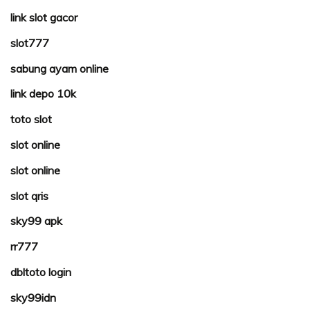
link slot gacor
slot777
sabung ayam online
link depo 10k
toto slot
slot online
slot online
slot qris
sky99 apk
rr777
dbltoto login
sky99idn