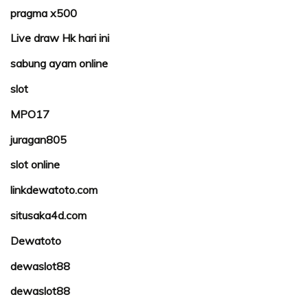
pragma x500
Live draw Hk hari ini
sabung ayam online
slot
MPO17
juragan805
slot online
linkdewatoto.com
situsaka4d.com
Dewatoto
dewaslot88
dewaslot88