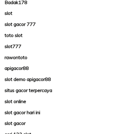
Badak178
slot
slot gacor 777
toto slot
slot777
rawontoto
apigacor88
slot demo apigacor88
situs gacor terpercaya
slot online
slot gacor hari ini
slot gacor