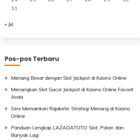
31
« Jul
Pos-pos Terbaru
Menang Besar dengan Slot Jackpot di Kasino Online
Menangkan Slot Gacor Jackpot di Kasino Online Favorit
Anda
Seni Memainkan Rajakete: Strategi Menang di Kasino
Online
Panduan Lengkap LAZADATOTO: Slot, Poker, dan
Banyak Lagi