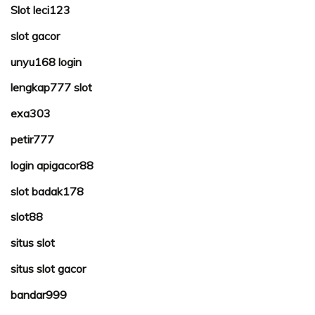
Slot leci123
slot gacor
unyu168 login
lengkap777 slot
exa303
petir777
login apigacor88
slot badak178
slot88
situs slot
situs slot gacor
bandar999