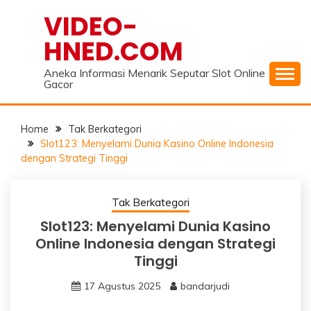
Skip
VIDEO-
to
HNED.COM
content
Aneka Informasi Menarik Seputar Slot Online
Gacor
Home
Tak Berkategori
Slot123: Menyelami Dunia Kasino Online Indonesia
dengan Strategi Tinggi
Tak Berkategori
Slot123: Menyelami Dunia Kasino
Online Indonesia dengan Strategi
Tinggi
17 Agustus 2025
bandarjudi