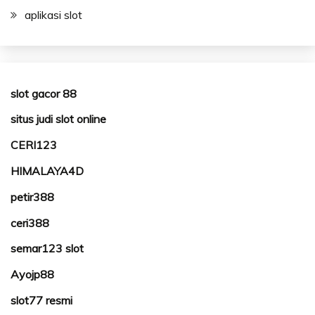
aplikasi slot
slot gacor 88
situs judi slot online
CERI123
HIMALAYA4D
petir388
ceri388
semar123 slot
Ayojp88
slot77 resmi