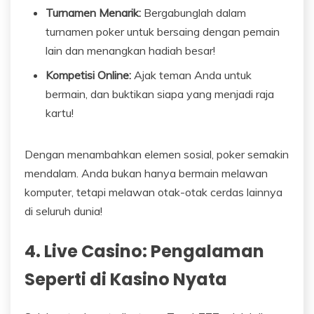
Turnamen Menarik:
Bergabunglah dalam
turnamen poker untuk bersaing dengan pemain
lain dan menangkan hadiah besar!
Kompetisi Online:
Ajak teman Anda untuk
bermain, dan buktikan siapa yang menjadi raja
kartu!
Dengan menambahkan elemen sosial, poker semakin
mendalam. Anda bukan hanya bermain melawan
komputer, tetapi melawan otak-otak cerdas lainnya
di seluruh dunia!
4. Live Casino: Pengalaman
Seperti di Kasino Nyata