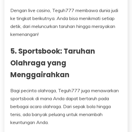
Dengan live casino, Teguh777 membawa dunia judi
ke tingkat berikutnya. Anda bisa menikmati setiap
detik, dari meluncurkan taruhan hingga merayakan
kemenangan!
5. Sportsbook: Taruhan
Olahraga yang
Menggairahkan
Bagi pecinta olahraga, Teguh777 juga menawarkan
sportsbook di mana Anda dapat bertaruh pada
berbagai acara olahraga. Dari sepak bola hingga
tenis, ada banyak peluang untuk menambah
keuntungan Anda.