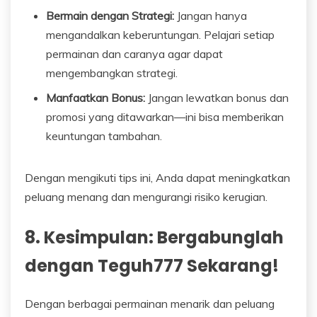
Bermain dengan Strategi:
Jangan hanya
mengandalkan keberuntungan. Pelajari setiap
permainan dan caranya agar dapat
mengembangkan strategi.
Manfaatkan Bonus:
Jangan lewatkan bonus dan
promosi yang ditawarkan—ini bisa memberikan
keuntungan tambahan.
Dengan mengikuti tips ini, Anda dapat meningkatkan
peluang menang dan mengurangi risiko kerugian.
8. Kesimpulan: Bergabunglah
dengan Teguh777 Sekarang!
Dengan berbagai permainan menarik dan peluang