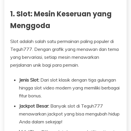
1. Slot: Mesin Keseruan yang
Menggoda
Slot adalah salah satu permainan paling populer di
Teguh777. Dengan grafik yang menawan dan tema
yang bervariasi, setiap mesin menawarkan
perjalanan unik bagi para pemain.
Jenis Slot:
Dari slot klasik dengan tiga gulungan
hingga slot video modern yang memiliki berbagai
fitur bonus.
Jackpot Besar:
Banyak slot di Teguh777
menawarkan jackpot yang bisa mengubah hidup
Anda dalam sekejap!