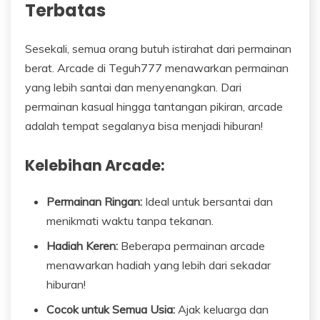
Terbatas
Sesekali, semua orang butuh istirahat dari permainan
berat. Arcade di Teguh777 menawarkan permainan
yang lebih santai dan menyenangkan. Dari
permainan kasual hingga tantangan pikiran, arcade
adalah tempat segalanya bisa menjadi hiburan!
Kelebihan Arcade:
Permainan Ringan:
Ideal untuk bersantai dan
menikmati waktu tanpa tekanan.
Hadiah Keren:
Beberapa permainan arcade
menawarkan hadiah yang lebih dari sekadar
hiburan!
Cocok untuk Semua Usia:
Ajak keluarga dan