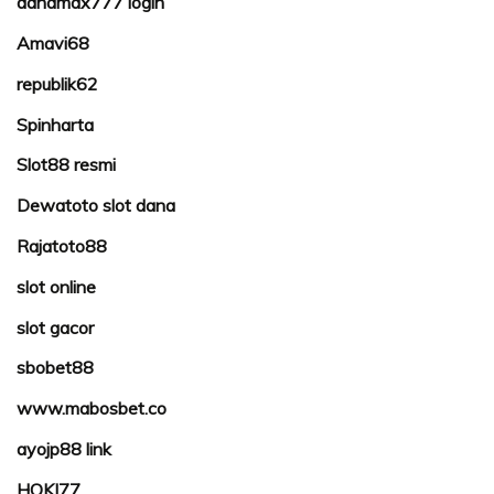
danamax777 login
Amavi68
republik62
Spinharta
Slot88 resmi
Dewatoto slot dana
Rajatoto88
slot online
slot gacor
sbobet88
www.mabosbet.co
ayojp88 link
HOKI77