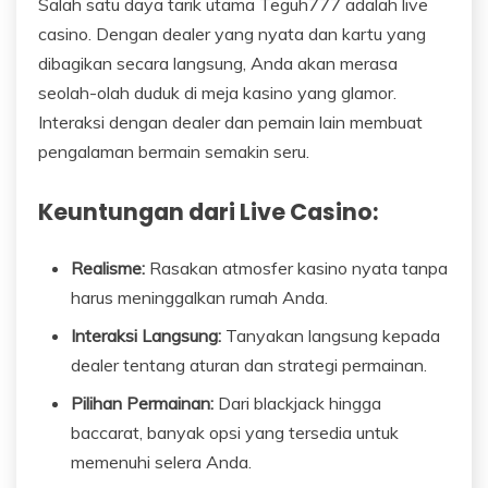
Salah satu daya tarik utama Teguh777 adalah live
casino. Dengan dealer yang nyata dan kartu yang
dibagikan secara langsung, Anda akan merasa
seolah-olah duduk di meja kasino yang glamor.
Interaksi dengan dealer dan pemain lain membuat
pengalaman bermain semakin seru.
Keuntungan dari Live Casino:
Realisme:
Rasakan atmosfer kasino nyata tanpa
harus meninggalkan rumah Anda.
Interaksi Langsung:
Tanyakan langsung kepada
dealer tentang aturan dan strategi permainan.
Pilihan Permainan:
Dari blackjack hingga
baccarat, banyak opsi yang tersedia untuk
memenuhi selera Anda.