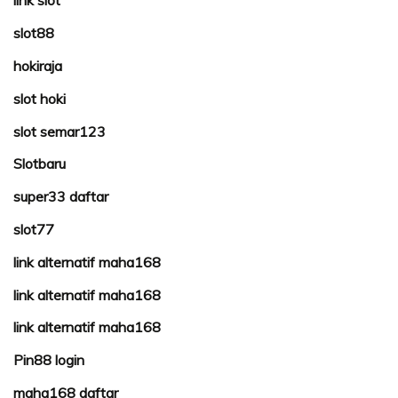
link slot
slot88
hokiraja
slot hoki
slot semar123
Slotbaru
super33 daftar
slot77
link alternatif maha168
link alternatif maha168
link alternatif maha168
Pin88 login
maha168 daftar