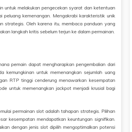
in untuk melakukan pengecekan syarat dan ketentuan
ai peluang kemenangan. Mengakrabi karakteristik unik
n strategis. Oleh karena itu, membaca panduan yang
pakan langkah kritis sebelum terjun ke dalam permainan.
ana pemain dapat mengharapkan pengembalian dari
nanda kemungkinan untuk memenangkan sejumlah uang
dengan RTP tinggi cenderung menawarkan kesempatan
ode untuk memenangkan jackpot menjadi krusial bagi
ulai permainan slot adalah tahapan strategis. Pilihan
r kesempatan mendapatkan keuntungan signifikan.
ikan dengan jenis slot dipilih mengoptimalkan potensi