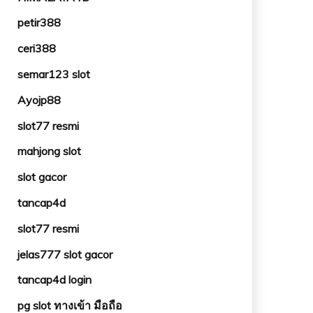
petir388
ceri388
semar123 slot
Ayojp88
slot77 resmi
mahjong slot
slot gacor
tancap4d
slot77 resmi
jelas777 slot gacor
tancap4d login
pg slot ทางเข้า มือถือ