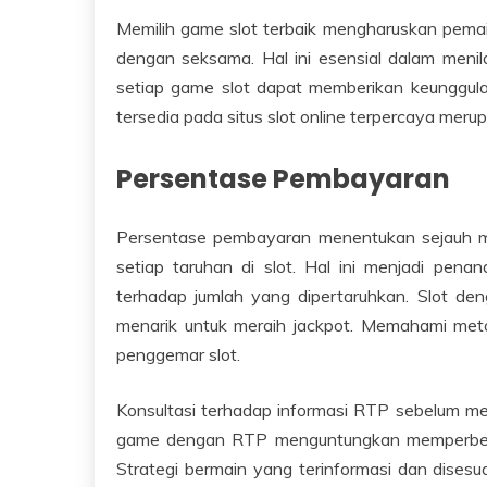
Memilih game slot terbaik mengharuskan pema
dengan seksama. Hal ini esensial dalam menil
setiap game slot dapat memberikan keunggula
tersedia pada situs slot online terpercaya meru
Persentase Pembayaran
Persentase pembayaran menentukan sejauh m
setiap taruhan di slot. Hal ini menjadi pe
terhadap jumlah yang dipertaruhkan. Slot 
menarik untuk meraih jackpot. Memahami met
penggemar slot.
Konsultasi terhadap informasi RTP sebelum mem
game dengan RTP menguntungkan memperbesa
Strategi bermain yang terinformasi dan disesua