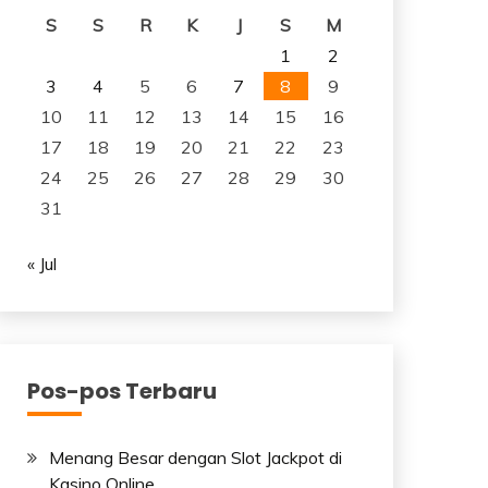
S
S
R
K
J
S
M
1
2
3
4
5
6
7
8
9
10
11
12
13
14
15
16
17
18
19
20
21
22
23
24
25
26
27
28
29
30
31
« Jul
Pos-pos Terbaru
Menang Besar dengan Slot Jackpot di
Kasino Online