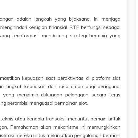
ngan adalah langkah yang bijaksana. Ini menjaga
enghindari kerugian finansial. RTP berfungsi sebagai
ang terinformasi, mendukung strategi bermain yang
astikan kepuasan saat beraktivitas di platform slot
tkan tingkat kepuasan dan rasa aman bagi pengguna.
orm yang menjamin dukungan pelanggan secara terus
yang berambisi menguasai permainan slot.
 teknis atau kendala transaksi, menuntut pemain untuk
ggan. Pemahaman akan mekanisme ini memungkinkan
silitasi mereka untuk melanjutkan pengalaman bermain