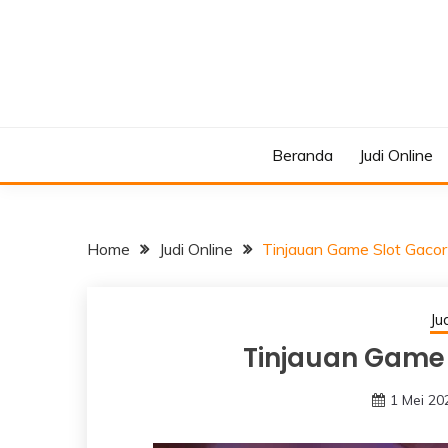
Skip
to
content
Beranda
Judi Online
Home
Judi Online
Tinjauan Game Slot Gacor
Ju
Tinjauan Game 
1 Mei 20