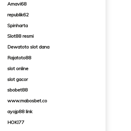
Amavi68
republik62
Spinharta
Slot88 resmi
Dewatoto slot dana
Rajatoto88
slot online
slot gacor
sbobet88
www.mabosbet.co
ayojp88 link
HOKI77