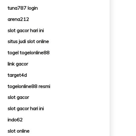
tuna787 login
arena212
slot gacor hari ini
situs judi slot online
togel togelonline88
link gacor
target4d
togelonline88 resmi
slot gacor
slot gacor hari ini
indo62
slot online