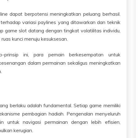
line dapat berpotensi meningkatkan peluang berhasil.
erhadap variasi paylines yang ditawarkan dan teknik
p game slot datang dengan tingkat volatilitas individu,
 ruas kunci menuju kesuksesan.
prinsip ini, para pemain berkesempatan untuk
kesenangan dalam permainan sekaligus meningkatkan
.
ng berlaku adalah fundamental. Setiap game memiliki
mekanisme pembagian hadiah. Pengenalan menyeluruh
n untuk navigasi permainan dengan lebih efisien,
ulkan kerugian.