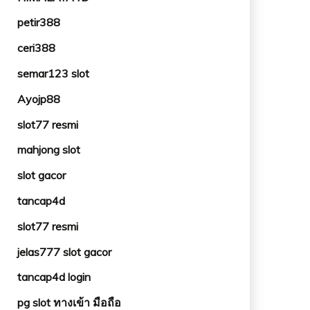
petir388
ceri388
semar123 slot
Ayojp88
slot77 resmi
mahjong slot
slot gacor
tancap4d
slot77 resmi
jelas777 slot gacor
tancap4d login
pg slot ทางเข้า มือถือ