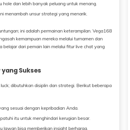
u hole dan lebih banyak peluang untuk menang.
ini menambah unsur strategi yang menarik.
runtungan; ini adalah permainan keterampilan. Vega168
ngasah kemampuan mereka melalui turnamen dan
lajar dari pemain lain melalui fitur live chat yang
r yang Sukses
uck; dibutuhkan disiplin dan strategi. Berikut beberapa
ang sesuai dengan kepribadian Anda.
atuhi itu untuk menghindari kerugian besar.
u lawan bisa memberikan insight berharga.