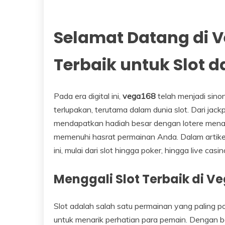
Selamat Datang di 
Terbaik untuk Slot d
Pada era digital ini,
vega168
telah menjadi sin
terlupakan, terutama dalam dunia slot. Dari j
mendapatkan hadiah besar dengan lotere menar
memenuhi hasrat permainan Anda. Dalam artikel i
ini, mulai dari slot hingga poker, hingga live cas
Menggali Slot Terbaik di V
Slot adalah salah satu permainan yang paling po
untuk menarik perhatian para pemain. Dengan be