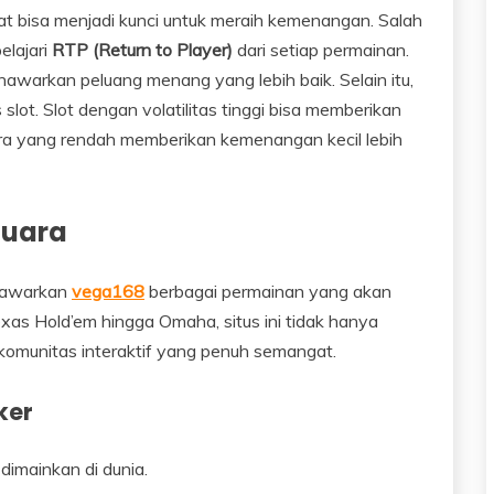
at bisa menjadi kunci untuk meraih kemenangan. Salah
elajari
RTP (Return to Player)
dari setiap permainan.
awarkan peluang menang yang lebih baik. Selain itu,
slot. Slot dengan volatilitas tinggi bisa memberikan
ara yang rendah memberikan kemenangan kecil lebih
Juara
enawarkan
vega168
berbagai permainan yang akan
exas Hold’em hingga Omaha, situs ini tidak hanya
 komunitas interaktif yang penuh semangat.
ker
imainkan di dunia.