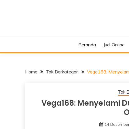
Skip
to
content
Beranda
Judi Online
Home
Tak Berkategori
Vega168: Menyelami 
Tak B
Vega168: Menyelami Dun
O
14 Desember