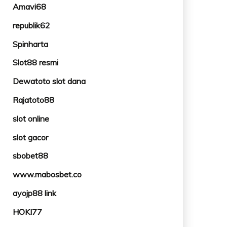
Amavi68
republik62
Spinharta
Slot88 resmi
Dewatoto slot dana
Rajatoto88
slot online
slot gacor
sbobet88
www.mabosbet.co
ayojp88 link
HOKI77