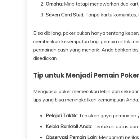
Omaha:
Mirip tetapi menawarkan dua kart
Seven Card Stud:
Tanpa kartu komunitas, 
Bisa dibilang, poker bukan hanya tentang kebe
memberikan kesempatan bagi pemain untuk me
permainan cash yang menarik. Anda bahkan bisa be
disediakan.
Tip untuk Menjadi Pemain Poke
Menguasai poker memerlukan lebih dari sekedar l
tips yang bisa meningkatkan kemampuan Anda:
Pelajari Taktik:
Temukan gaya permainan y
Kelola Bankroll Anda:
Tentukan batas dan p
Observasi Pemain Lain:
Mengamati perilak