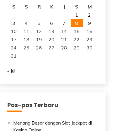
S
S
R
K
J
S
M
1
2
3
4
5
6
7
8
9
10
11
12
13
14
15
16
17
18
19
20
21
22
23
24
25
26
27
28
29
30
31
« Jul
Pos-pos Terbaru
Menang Besar dengan Slot Jackpot di
Kasino Online