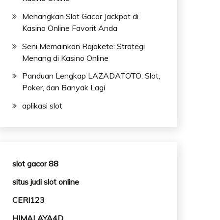
Menangkan Slot Gacor Jackpot di
Kasino Online Favorit Anda
Seni Memainkan Rajakete: Strategi
Menang di Kasino Online
Panduan Lengkap LAZADATOTO: Slot,
Poker, dan Banyak Lagi
aplikasi slot
slot gacor 88
situs judi slot online
CERI123
HIMALAYA4D