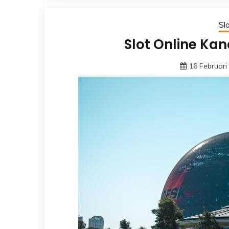
Sl
Slot Online Ka
16 Februari