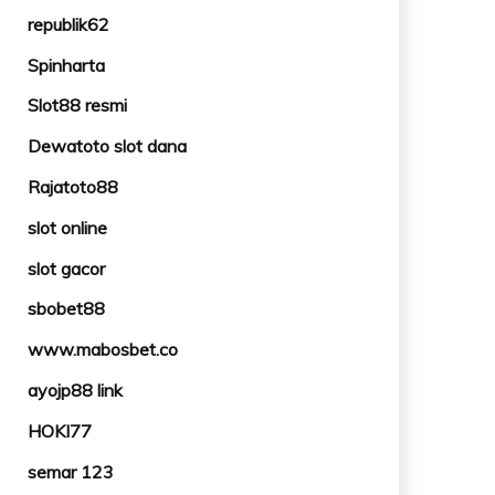
republik62
Spinharta
Slot88 resmi
Dewatoto slot dana
Rajatoto88
slot online
slot gacor
sbobet88
www.mabosbet.co
ayojp88 link
HOKI77
semar 123