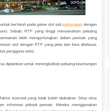
 untuk bertaruh pada game slot asli
mahongbet
dengan
 kunci. Sebab, RTP yang tinggi menawarkan peluang
permainan lebih menguntungkan dalam periode yang
mesin slot dengan RTP yang jelas dan bisa ditelusuri,
tas pengguna setia.
rus dijalankan untuk meningkatkan peluang keuntungan
ktor esensial yang tidak boleh diabaikan. Situs-situs
 dan informasi pribadi pemain. Mereka menggunakan