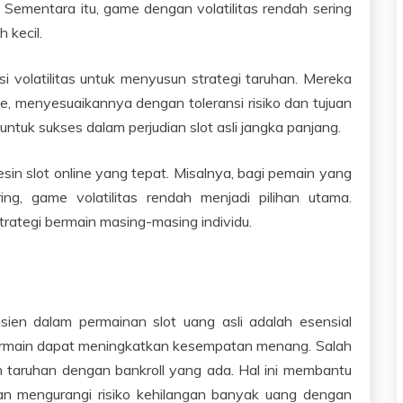
 Sementara itu, game dengan volatilitas rendah sering
 kecil.
i volatilitas untuk menyusun strategi taruhan. Mereka
e, menyesuaikannya dengan toleransi risiko dan tujuan
untuk sukses dalam perjudian slot asli jangka panjang.
sin slot online yang tepat. Misalnya, bagi pemain yang
g, game volatilitas rendah menjadi pilihan utama.
trategi bermain masing-masing individu.
ien dalam permainan slot uang asli adalah esensial
bermain dapat meningkatkan kesempatan menang. Salah
 taruhan dengan bankroll yang ada. Hal ini membantu
an mengurangi risiko kehilangan banyak uang dengan