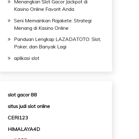
Menangkan Slot Gacor Jackpot di
Kasino Online Favorit Anda
Seni Memainkan Rajakete: Strategi
Menang di Kasino Online
Panduan Lengkap LAZADATOTO: Slot,
Poker, dan Banyak Lagi
aplikasi slot
slot gacor 88
situs judi slot online
CERI123
HIMALAYA4D