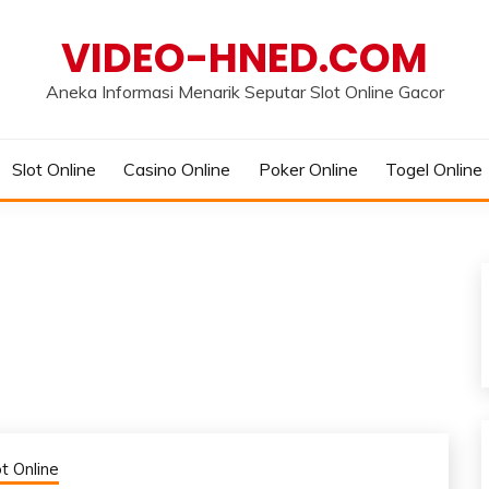
VIDEO-HNED.COM
Aneka Informasi Menarik Seputar Slot Online Gacor
Slot Online
Casino Online
Poker Online
Togel Online
ot Online