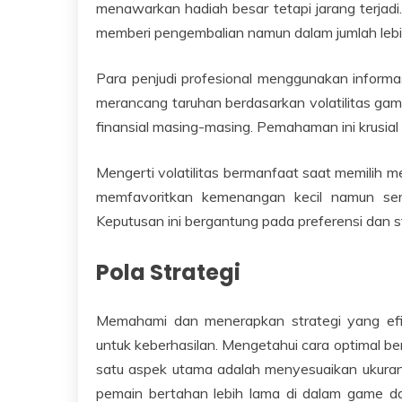
menawarkan hadiah besar tetapi jarang terjadi.
memberi pengembalian namun dalam jumlah lebih
Para penjudi profesional menggunakan informas
merancang taruhan berdasarkan volatilitas gam
finansial masing-masing. Pemahaman ini krusial 
Mengerti volatilitas bermanfaat saat memilih me
memfavoritkan kemenangan kecil namun serin
Keputusan ini bergantung pada preferensi dan s
Pola Strategi
Memahami dan menerapkan strategi yang efis
untuk keberhasilan. Mengetahui cara optimal 
satu aspek utama adalah menyesuaikan ukuran
pemain bertahan lebih lama di dalam game d