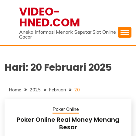
Skip
VIDEO-
to
HNED.COM
content
Aneka Informasi Menarik Seputar Slot Online
Gacor
Hari:
20 Februari 2025
Home
2025
Februari
20
Poker Online
Poker Online Real Money Menang
Besar