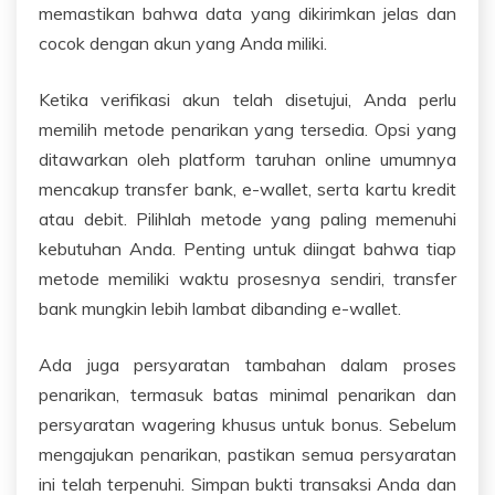
memastikan bahwa data yang dikirimkan jelas dan
cocok dengan akun yang Anda miliki.
Ketika verifikasi akun telah disetujui, Anda perlu
memilih metode penarikan yang tersedia. Opsi yang
ditawarkan oleh platform taruhan online umumnya
mencakup transfer bank, e-wallet, serta kartu kredit
atau debit. Pilihlah metode yang paling memenuhi
kebutuhan Anda. Penting untuk diingat bahwa tiap
metode memiliki waktu prosesnya sendiri, transfer
bank mungkin lebih lambat dibanding e-wallet.
Ada juga persyaratan tambahan dalam proses
penarikan, termasuk batas minimal penarikan dan
persyaratan wagering khusus untuk bonus. Sebelum
mengajukan penarikan, pastikan semua persyaratan
ini telah terpenuhi. Simpan bukti transaksi Anda dan