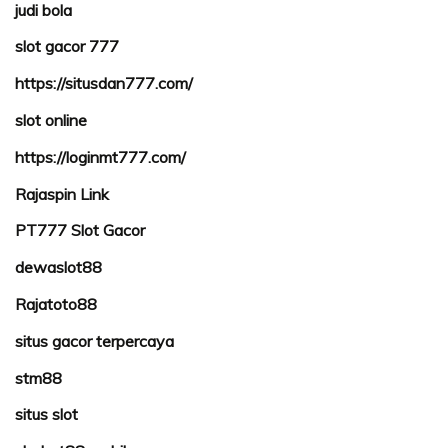
judi bola
slot gacor 777
https://situsdan777.com/
slot online
https://loginmt777.com/
Rajaspin Link
PT777 Slot Gacor
dewaslot88
Rajatoto88
situs gacor terpercaya
stm88
situs slot