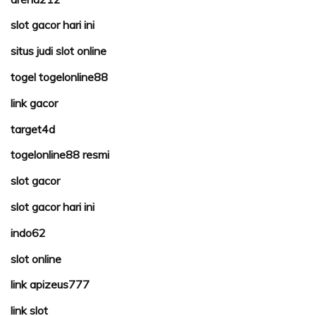
slot gacor hari ini
situs judi slot online
togel togelonline88
link gacor
target4d
togelonline88 resmi
slot gacor
slot gacor hari ini
indo62
slot online
link apizeus777
link slot