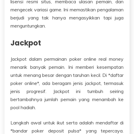
lisensi resmi situs, membaca ulasan pemain, dan
mengecek variasi game. Ini memastikan pengalaman
berjudi yang tak hanya mengasyikkan tapi juga
menguntungkan.
Jackpot
Jackpot dalam permainan poker online real money
menarik banyak pemain. Ini memberi kesempatan
untuk menang besar dengan taruhan kecil. Di *daftar
poker online*, ada beragam jenis jackpot, termasuk
jenis progresif. Jackpot ini tumbuh seiring
bertambahnya jumlah pemain yang menambah ke
pool hadiah.
Langkah awal untuk ikut serta adalah mendaftar di
*bandar poker deposit pulsa* yang tepercaya.