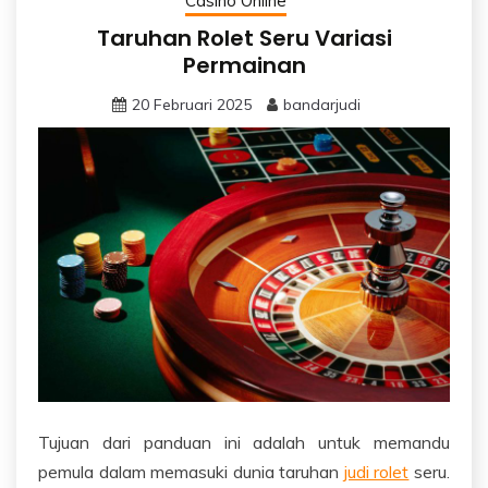
Casino Online
Taruhan Rolet Seru Variasi
Permainan
20 Februari 2025
bandarjudi
Tujuan dari panduan ini adalah untuk memandu
pemula dalam memasuki dunia taruhan
judi rolet
seru.