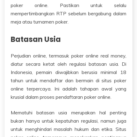
poker online. Pastikan untuk selalu
mempertimbangkan RTP sebelum bergabung dalam
meja atau turnamen poker.
Batasan Usia
Perjudian online, termasuk poker online real money,
diatur secara ketat oleh regulasi batasan usia. Di
Indonesia, pemain diwajibkan berusia minimal 18
tahun untuk mendaftar dan bermain di situs poker
online terpercaya. Ini adalah tahapan awal yang
krusial dalam proses pendaftaran poker online.
Mematuhi batasan usia merupakan hal penting
bukan hanya untuk kepatuhan regulasi, namun juga
untuk menghindari masalah hukum dan etika. Situs