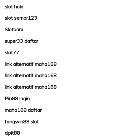
slot hoki
slot semar123
Slotbaru
super33 daftar
slot77
link alternatif maha168
link alternatif maha168
link alternatif maha168
Pin88 login
maha168 daftar
fangwin88 slot
cipit88