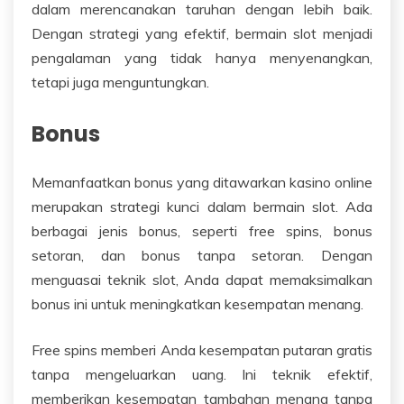
dalam merencanakan taruhan dengan lebih baik.
Dengan strategi yang efektif, bermain slot menjadi
pengalaman yang tidak hanya menyenangkan,
tetapi juga menguntungkan.
Bonus
Memanfaatkan bonus yang ditawarkan kasino online
merupakan strategi kunci dalam bermain slot. Ada
berbagai jenis bonus, seperti free spins, bonus
setoran, dan bonus tanpa setoran. Dengan
menguasai teknik slot, Anda dapat memaksimalkan
bonus ini untuk meningkatkan kesempatan menang.
Free spins memberi Anda kesempatan putaran gratis
tanpa mengeluarkan uang. Ini teknik efektif,
memberikan kesempatan tambahan menang tanpa