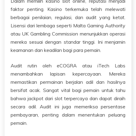
Dalam memilih kasino slot online, reputasi menjadi
faktor penting. Kasino terkemuka telah melewati
berbagai penilaian, regulasi, dan audit yang ketat.
Lisensi dari lembaga seperti Malta Gaming Authority
atau UK Gambling Commission menunjukkan operasi
mereka sesuai dengan standar tinggi. Ini menjamin
keamanan dan keadilan bagi para pemain.
Audit rutin oleh eCOGRA atau iTech Labs
menambahkan lapisan kepercayaan. Mereka
memastikan permainan berjalan adil dan hasilnya
bersifat acak. Sangat vital bagi pemain untuk tahu
bahwa jackpot dari slot terpercaya dan dapat diraih
secara adil. Audit ini juga memeriksa persentase
pembayaran, penting dalam menentukan peluang
pemain.