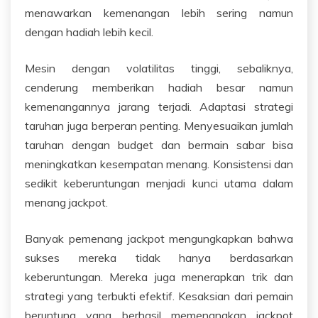
menawarkan kemenangan lebih sering namun
dengan hadiah lebih kecil.
Mesin dengan volatilitas tinggi, sebaliknya,
cenderung memberikan hadiah besar namun
kemenangannya jarang terjadi. Adaptasi strategi
taruhan juga berperan penting. Menyesuaikan jumlah
taruhan dengan budget dan bermain sabar bisa
meningkatkan kesempatan menang. Konsistensi dan
sedikit keberuntungan menjadi kunci utama dalam
menang jackpot.
Banyak pemenang jackpot mengungkapkan bahwa
sukses mereka tidak hanya berdasarkan
keberuntungan. Mereka juga menerapkan trik dan
strategi yang terbukti efektif. Kesaksian dari pemain
beruntung yang berhasil memenangkan jackpot