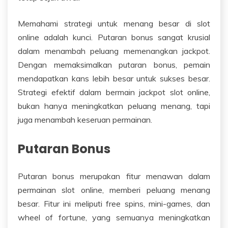
Memahami strategi untuk menang besar di slot
online adalah kunci. Putaran bonus sangat krusial
dalam menambah peluang memenangkan jackpot.
Dengan memaksimalkan putaran bonus, pemain
mendapatkan kans lebih besar untuk sukses besar.
Strategi efektif dalam bermain jackpot slot online,
bukan hanya meningkatkan peluang menang, tapi
juga menambah keseruan permainan.
Putaran Bonus
Putaran bonus merupakan fitur menawan dalam
permainan slot online, memberi peluang menang
besar. Fitur ini meliputi free spins, mini-games, dan
wheel of fortune, yang semuanya meningkatkan