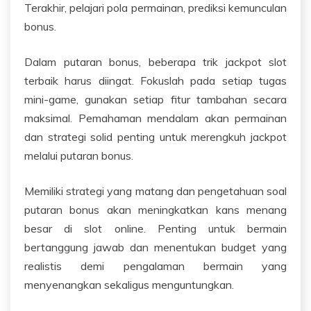
Terakhir, pelajari pola permainan, prediksi kemunculan
bonus.
Dalam putaran bonus, beberapa trik jackpot slot
terbaik harus diingat. Fokuslah pada setiap tugas
mini-game, gunakan setiap fitur tambahan secara
maksimal. Pemahaman mendalam akan permainan
dan strategi solid penting untuk merengkuh jackpot
melalui putaran bonus.
Memiliki strategi yang matang dan pengetahuan soal
putaran bonus akan meningkatkan kans menang
besar di slot online. Penting untuk bermain
bertanggung jawab dan menentukan budget yang
realistis demi pengalaman bermain yang
menyenangkan sekaligus menguntungkan.