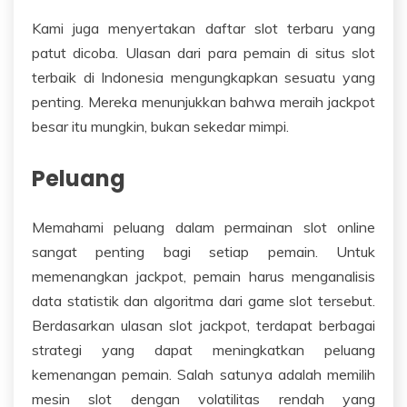
Kami juga menyertakan daftar slot terbaru yang
patut dicoba. Ulasan dari para pemain di situs slot
terbaik di Indonesia mengungkapkan sesuatu yang
penting. Mereka menunjukkan bahwa meraih jackpot
besar itu mungkin, bukan sekedar mimpi.
Peluang
Memahami peluang dalam permainan slot online
sangat penting bagi setiap pemain. Untuk
memenangkan jackpot, pemain harus menganalisis
data statistik dan algoritma dari game slot tersebut.
Berdasarkan ulasan slot jackpot, terdapat berbagai
strategi yang dapat meningkatkan peluang
kemenangan pemain. Salah satunya adalah memilih
mesin slot dengan volatilitas rendah yang