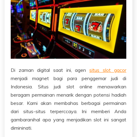
Di zaman digital saat ini, agen
situs slot gacor
menjadi magnet bagi para penggemar judi di
Indonesia. Situs judi slot online menawarkan
beragam permainan menarik dengan potensi hadiah
besar. Kami akan membahas berbagai permainan
dari situs-situs terperccaya. Ini memberi Anda
gambaranihal apa yang menjadikan slot ini sangat
dimininati.