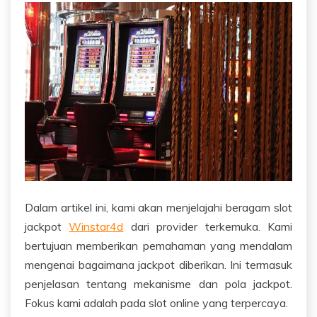
Dalam artikel ini, kami akan menjelajahi beragam slot
jackpot
Winstar4d
dari provider terkemuka. Kami
bertujuan memberikan pemahaman yang mendalam
mengenai bagaimana jackpot diberikan. Ini termasuk
penjelasan tentang mekanisme dan pola jackpot.
Fokus kami adalah pada slot online yang terpercaya.