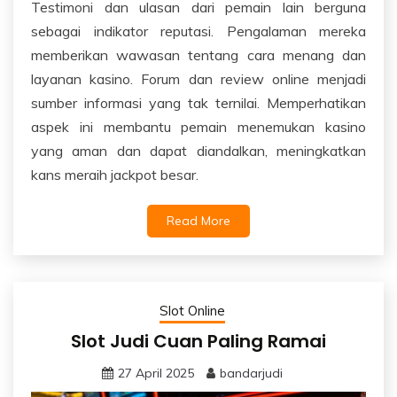
Testimoni dan ulasan dari pemain lain berguna
sebagai indikator reputasi. Pengalaman mereka
memberikan wawasan tentang cara menang dan
layanan kasino. Forum dan review online menjadi
sumber informasi yang tak ternilai. Memperhatikan
aspek ini membantu pemain menemukan kasino
yang aman dan dapat diandalkan, meningkatkan
kans meraih jackpot besar.
Read More
Slot Online
Slot Judi Cuan Paling Ramai
27 April 2025
bandarjudi