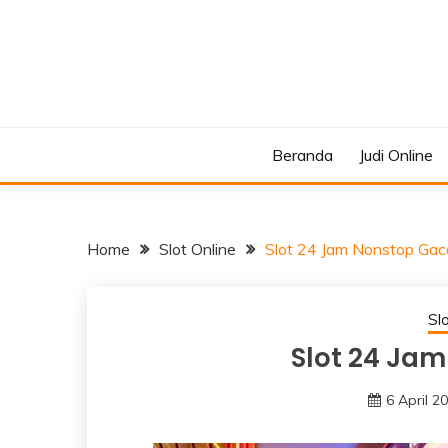
Skip
to
content
Beranda
Judi Online
Home
Slot Online
Slot 24 Jam Nonstop Gac
Sl
Slot 24 Ja
6 April 2