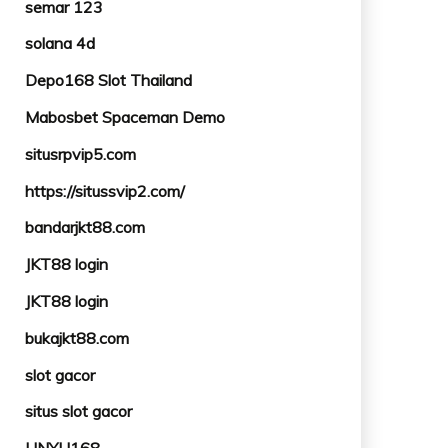
semar 123
solana 4d
Depo168 Slot Thailand
Mabosbet Spaceman Demo
situsrpvip5.com
https://situssvip2.com/
bandarjkt88.com
JKT88 login
JKT88 login
bukajkt88.com
slot gacor
situs slot gacor