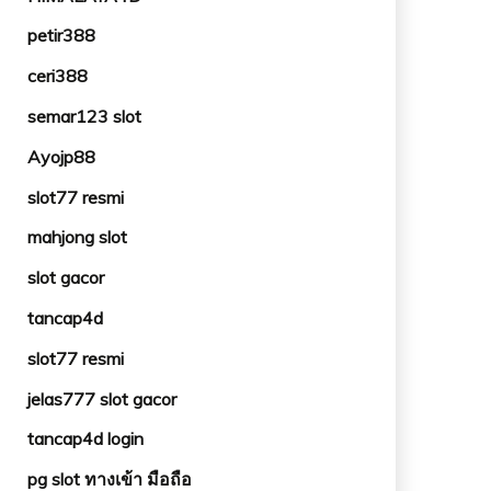
petir388
ceri388
semar123 slot
Ayojp88
slot77 resmi
mahjong slot
slot gacor
tancap4d
slot77 resmi
jelas777 slot gacor
tancap4d login
pg slot ทางเข้า มือถือ