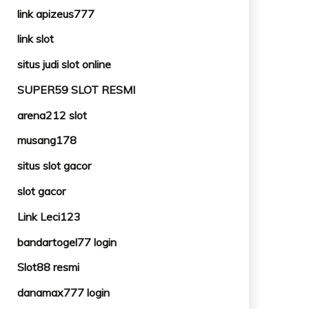
link apizeus777
link slot
situs judi slot online
SUPER59 SLOT RESMI
arena212 slot
musang178
situs slot gacor
slot gacor
Link Leci123
bandartogel77 login
Slot88 resmi
danamax777 login