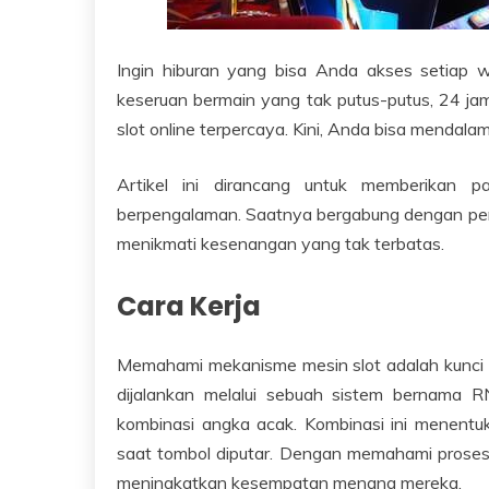
Ingin hiburan yang bisa Anda akses setiap 
keseruan bermain yang tak putus-putus, 24 j
slot online terpercaya. Kini, Anda bisa mendalami 
Artikel ini dirancang untuk memberikan 
berpengalaman. Saatnya bergabung dengan perm
menikmati kesenangan yang tak terbatas.
Cara Kerja
Memahami mekanisme mesin slot adalah kunci u
dijalankan melalui sebuah sistem bernama 
kombinasi angka acak. Kombinasi ini menentu
saat tombol diputar. Dengan memahami proses i
meningkatkan kesempatan menang mereka.