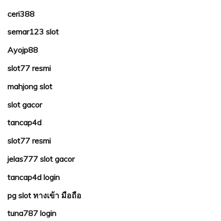
ceri388
semar123 slot
Ayojp88
slot77 resmi
mahjong slot
slot gacor
tancap4d
slot77 resmi
jelas777 slot gacor
tancap4d login
pg slot ทางเข้า มือถือ
tuna787 login