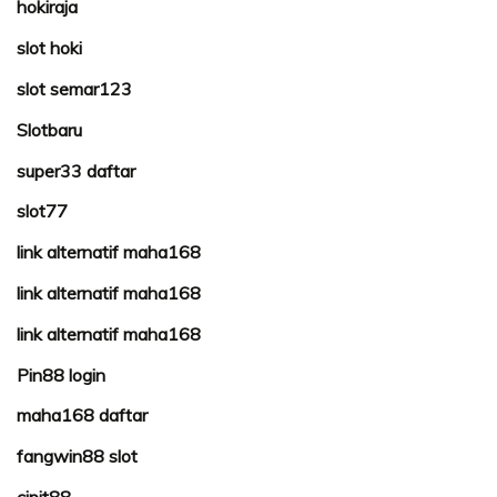
hokiraja
slot hoki
slot semar123
Slotbaru
super33 daftar
slot77
link alternatif maha168
link alternatif maha168
link alternatif maha168
Pin88 login
maha168 daftar
fangwin88 slot