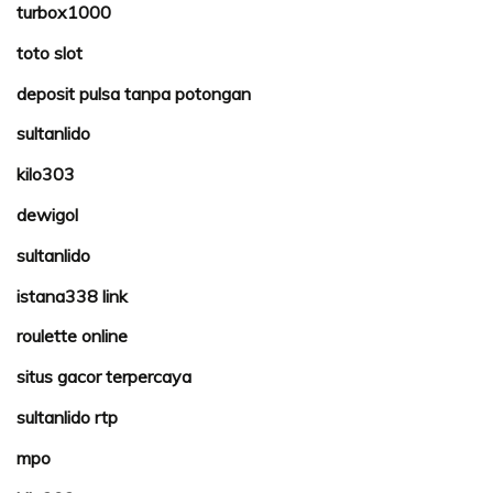
turbox1000
toto slot
deposit pulsa tanpa potongan
sultanlido
kilo303
dewigol
sultanlido
istana338 link
roulette online
situs gacor terpercaya
sultanlido rtp
mpo