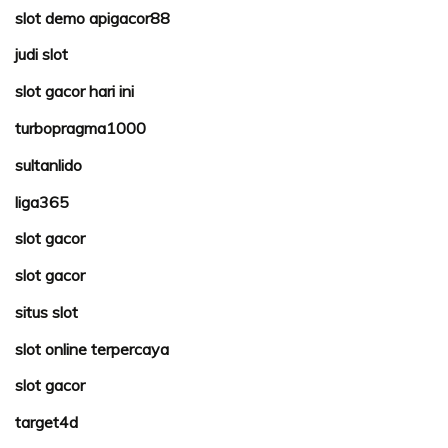
slot demo apigacor88
judi slot
slot gacor hari ini
turbopragma1000
sultanlido
liga365
slot gacor
slot gacor
situs slot
slot online terpercaya
slot gacor
target4d