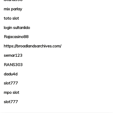
mix parlay
toto slot
login sultanlido
Rajacasino88
https://broadlandsarchives.com/
semar123
RANS303
dadu4d
slot777
mpo slot
slot777