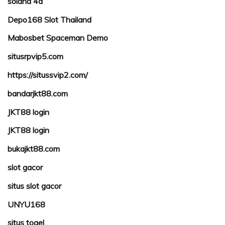
solana 4d
Depo168 Slot Thailand
Mabosbet Spaceman Demo
situsrpvip5.com
https://situssvip2.com/
bandarjkt88.com
JKT88 login
JKT88 login
bukajkt88.com
slot gacor
situs slot gacor
UNYU168
situs togel