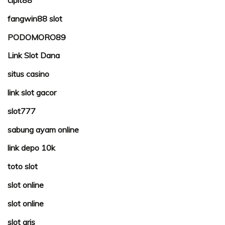
cipit88
fangwin88 slot
PODOMORO89
Link Slot Dana
situs casino
link slot gacor
slot777
sabung ayam online
link depo 10k
toto slot
slot online
slot online
slot qris