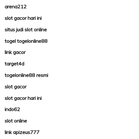
arena212
slot gacor hari ini
situs judi slot online
togel togelonline88
link gacor
target4d
togelonline88 resmi
slot gacor
slot gacor hari ini
indo62
slot online
link apizeus777