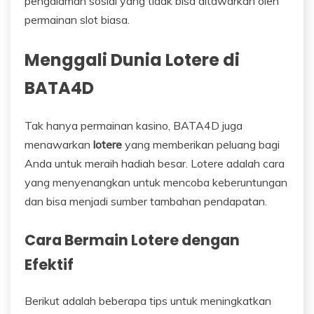
pengalaman sosial yang tidak bisa ditawarkan oleh
permainan slot biasa.
Menggali Dunia Lotere di
BATA4D
Tak hanya permainan kasino, BATA4D juga
menawarkan
lotere
yang memberikan peluang bagi
Anda untuk meraih hadiah besar. Lotere adalah cara
yang menyenangkan untuk mencoba keberuntungan
dan bisa menjadi sumber tambahan pendapatan.
Cara Bermain Lotere dengan
Efektif
Berikut adalah beberapa tips untuk meningkatkan