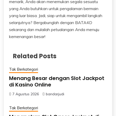
menarik, Anda akan menemukan segala sesuatu
yang Anda butuhkan untuk pengalaman bermain
yang luar biasa. Jadi, siap untuk mengambil langkah
selanjutnya? Bergabunglah dengan BATA4D
sekarang dan mulailah petualangan Anda menuju
kemenangan besar!
Related Posts
Tak Berkategori
Menang Besar dengan Slot Jackpot
di Kasino Online
7 Agustus 2026
bandarjudi
Tak Berkategori