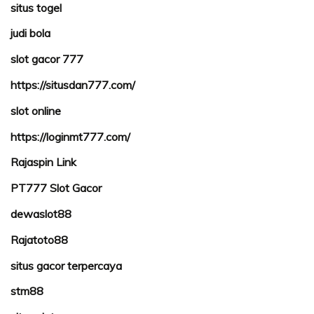
situs togel
judi bola
slot gacor 777
https://situsdan777.com/
slot online
https://loginmt777.com/
Rajaspin Link
PT777 Slot Gacor
dewaslot88
Rajatoto88
situs gacor terpercaya
stm88