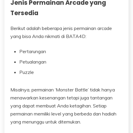
Jenis Permainan Arcade yang
Tersedia
Berikut adalah beberapa jenis permainan arcade
yang bisa Anda nikmati di BATA4D:
Pertarungan
Petualangan
Puzzle
Misalnya, permainan ‘Monster Battle’ tidak hanya
menawarkan kesenangan tetapi juga tantangan
yang dapat membuat Anda ketagihan. Setiap
permainan memiliki level yang berbeda dan hadiah
yang menunggu untuk ditemukan.