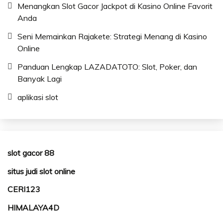
Menangkan Slot Gacor Jackpot di Kasino Online Favorit
Anda
Seni Memainkan Rajakete: Strategi Menang di Kasino
Online
Panduan Lengkap LAZADATOTO: Slot, Poker, dan
Banyak Lagi
aplikasi slot
slot gacor 88
situs judi slot online
CERI123
HIMALAYA4D