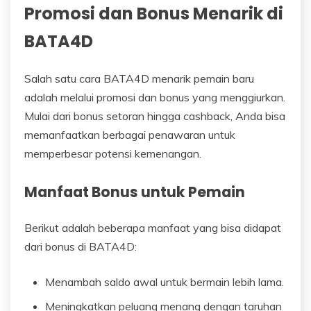
Promosi dan Bonus Menarik di
BATA4D
Salah satu cara BATA4D menarik pemain baru
adalah melalui promosi dan bonus yang menggiurkan.
Mulai dari bonus setoran hingga cashback, Anda bisa
memanfaatkan berbagai penawaran untuk
memperbesar potensi kemenangan.
Manfaat Bonus untuk Pemain
Berikut adalah beberapa manfaat yang bisa didapat
dari bonus di BATA4D:
Menambah saldo awal untuk bermain lebih lama.
Meningkatkan peluang menang dengan taruhan