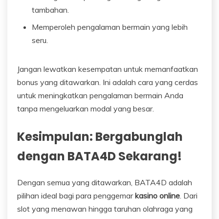
tambahan.
Memperoleh pengalaman bermain yang lebih
seru.
Jangan lewatkan kesempatan untuk memanfaatkan
bonus yang ditawarkan. Ini adalah cara yang cerdas
untuk meningkatkan pengalaman bermain Anda
tanpa mengeluarkan modal yang besar.
Kesimpulan: Bergabunglah
dengan BATA4D Sekarang!
Dengan semua yang ditawarkan, BATA4D adalah
pilihan ideal bagi para penggemar
kasino online
. Dari
slot yang menawan hingga taruhan olahraga yang