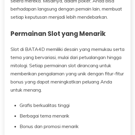
selera mereka. Misalnya, dalam poker, Anda bisa
berhadapan langsung dengan pemain lain, membuat
setiap keputusan menjadi lebih mendebarkan.
Permainan Slot yang Menarik
Slot di BATA4D memiliki desain yang memukau serta
tema yang bervariasi, mulai dari petualangan hingga
mitologi. Setiap permainan slot dirancang untuk
memberikan pengalaman yang unik dengan fitur-fitur
bonus yang dapat meningkatkan peluang Anda
untuk menang.
Grafis berkualitas tinggi
Berbagai tema menarik
Bonus dan promosi menarik