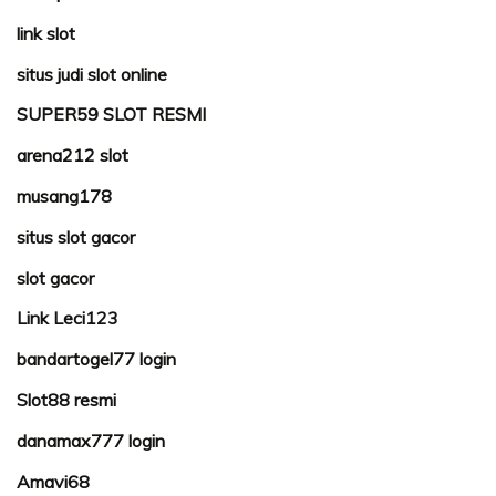
link slot
situs judi slot online
SUPER59 SLOT RESMI
arena212 slot
musang178
situs slot gacor
slot gacor
Link Leci123
bandartogel77 login
Slot88 resmi
danamax777 login
Amavi68