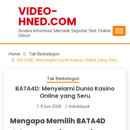
Skip
VIDEO-
to
HNED.COM
content
Aneka Informasi Menarik Seputar Slot Online
Gacor
Home
Tak Berkategori
BATA4D: Menyelami Dunia Kasino Online yang Seru
Tak Berkategori
BATA4D: Menyelami Dunia Kasino
Online yang Seru
9 Juni 2026
bandarjudi
Mengapa Memilih BATA4D