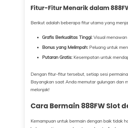
Fitur-Fitur Menarik dalam 888F
Berikut adalah beberapa fitur utama yang menj
Grafis Berkualitas Tinggi:
Visual menawan 
Bonus yang Melimpah:
Peluang untuk mend
Putaran Gratis:
Kesempatan untuk mendap
Dengan fitur-fitur tersebut, setiap sesi perma
Bayangkan saat Anda memutar gulungan dan men
melonjak!
Cara Bermain 888FW Slot d
Kemampuan untuk bermain dengan baik tidak ha