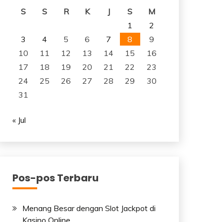
S
S
R
K
J
S
M
1
2
3
4
5
6
7
8
9
10
11
12
13
14
15
16
17
18
19
20
21
22
23
24
25
26
27
28
29
30
31
« Jul
Pos-pos Terbaru
Menang Besar dengan Slot Jackpot di
Kasino Online