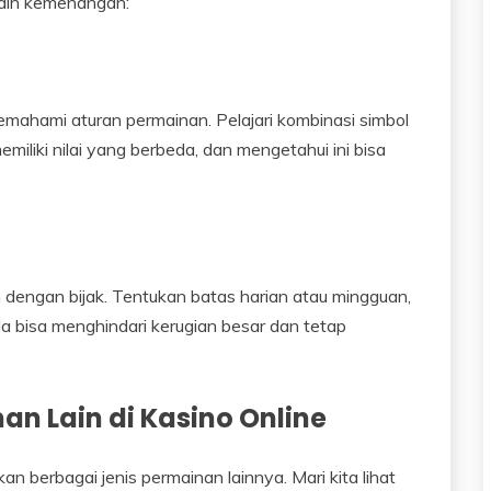
aih kemenangan:
emahami aturan permainan. Pelajari kombinasi simbol
liki nilai yang berbeda, dan mengetahui ini bisa
 dengan bijak. Tentukan batas harian atau mingguan,
da bisa menghindari kerugian besar dan tetap
an Lain di Kasino Online
an berbagai jenis permainan lainnya. Mari kita lihat