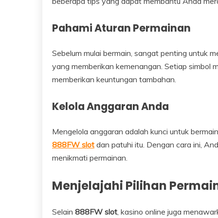
beberapa tips yang dapat membantu Anda mer
Pahami Aturan Permainan
Sebelum mulai bermain, sangat penting untuk m
yang memberikan kemenangan. Setiap simbol memi
memberikan keuntungan tambahan.
Kelola Anggaran Anda
Mengelola anggaran adalah kunci untuk bermain
888FW slot
dan patuhi itu. Dengan cara ini, An
menikmati permainan.
Menjelajahi Pilihan Permain
Selain
888FW slot
, kasino online juga menawark