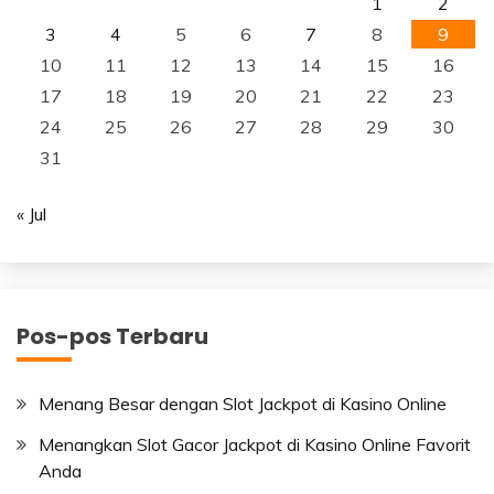
1
2
3
4
5
6
7
8
9
10
11
12
13
14
15
16
17
18
19
20
21
22
23
24
25
26
27
28
29
30
31
« Jul
Pos-pos Terbaru
Menang Besar dengan Slot Jackpot di Kasino Online
Menangkan Slot Gacor Jackpot di Kasino Online Favorit
Anda