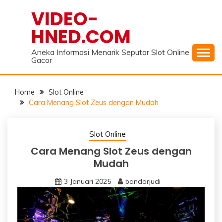
Skip
VIDEO-
to
HNED.COM
content
Aneka Informasi Menarik Seputar Slot Online
Gacor
Home
Slot Online
Cara Menang Slot Zeus dengan Mudah
Slot Online
Cara Menang Slot Zeus dengan
Mudah
3 Januari 2025
bandarjudi