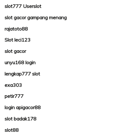
slot777 Userslot
slot gacor gampang menang
rajatoto88
Slot leci123
slot gacor
unyu168 login
lengkap777 slot
exa303
petir777
login apigacor88
slot badak178
slot88