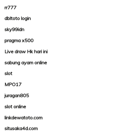
rr777
dbltoto login
sky99idn
pragma x500
Live draw Hk hari ini
sabung ayam online
slot
MPO17
juragan805
slot online
linkdewatoto.com
situsaka4d.com