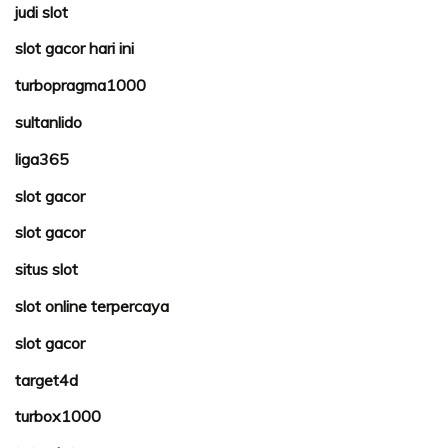
judi slot
slot gacor hari ini
turbopragma1000
sultanlido
liga365
slot gacor
slot gacor
situs slot
slot online terpercaya
slot gacor
target4d
turbox1000