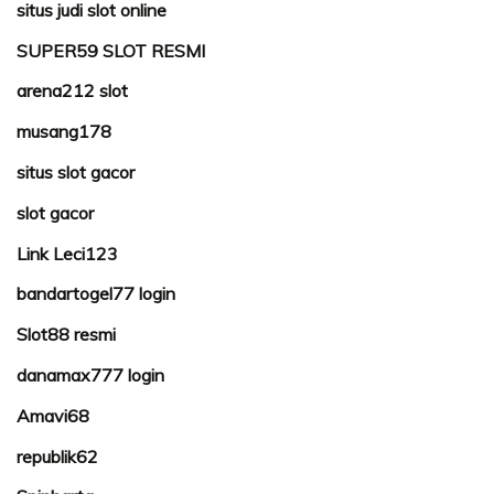
situs judi slot online
SUPER59 SLOT RESMI
arena212 slot
musang178
situs slot gacor
slot gacor
Link Leci123
bandartogel77 login
Slot88 resmi
danamax777 login
Amavi68
republik62