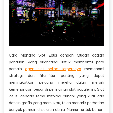
Cara Menang Slot Zeus dengan Mudah adalah
panduan yang dirancang untuk membantu para
pemain
agen slot online terpercaya
memahami
strategi dan fitur-fitur penting yang dapat
meningkatkan peluang mereka dalam meraih
kemenangan besar di permainan slot populer ini. Slot
Zeus, dengan tema mitologi Yunani yang kuat dan
desain grafis yang memukau, telah menarik perhatian
banyak pemain di seluruh dunia. Namun, untuk benar-