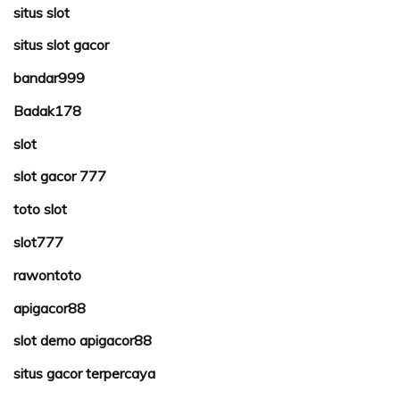
situs slot
situs slot gacor
bandar999
Badak178
slot
slot gacor 777
toto slot
slot777
rawontoto
apigacor88
slot demo apigacor88
situs gacor terpercaya