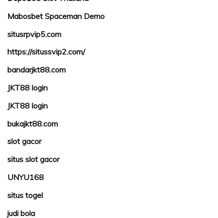
Mabosbet Spaceman Demo
situsrpvip5.com
https://situssvip2.com/
bandarjkt88.com
JKT88 login
JKT88 login
bukajkt88.com
slot gacor
situs slot gacor
UNYU168
situs togel
judi bola