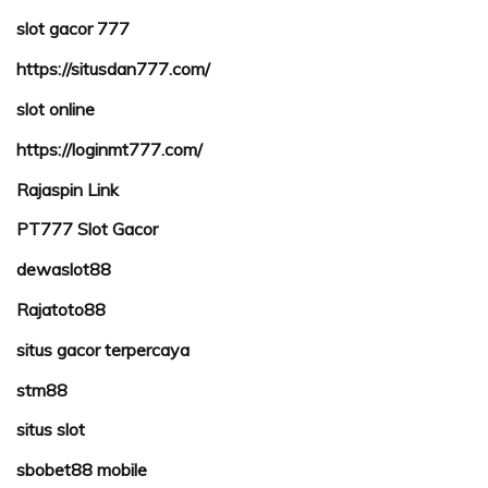
slot gacor 777
https://situsdan777.com/
slot online
https://loginmt777.com/
Rajaspin Link
PT777 Slot Gacor
dewaslot88
Rajatoto88
situs gacor terpercaya
stm88
situs slot
sbobet88 mobile