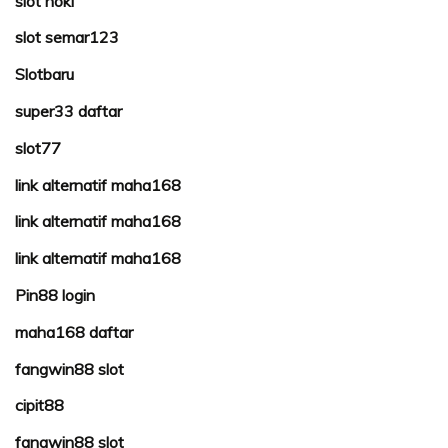
slot hoki
slot semar123
Slotbaru
super33 daftar
slot77
link alternatif maha168
link alternatif maha168
link alternatif maha168
Pin88 login
maha168 daftar
fangwin88 slot
cipit88
fangwin88 slot