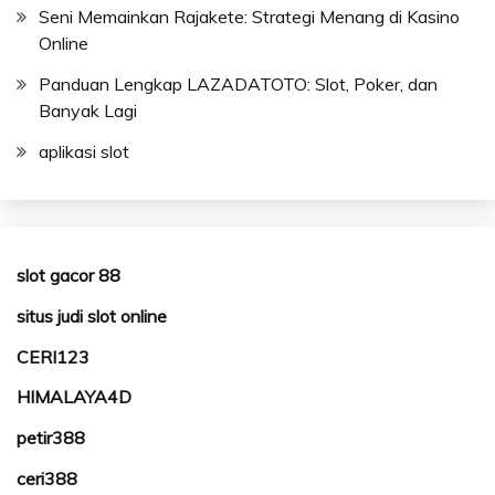
Seni Memainkan Rajakete: Strategi Menang di Kasino
Online
Panduan Lengkap LAZADATOTO: Slot, Poker, dan
Banyak Lagi
aplikasi slot
slot gacor 88
situs judi slot online
CERI123
HIMALAYA4D
petir388
ceri388