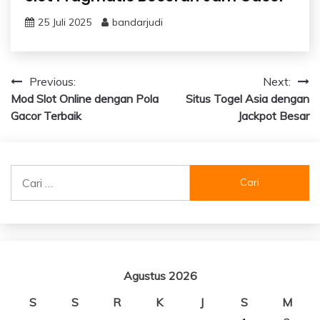
25 Juli 2025
bandarjudi
Navigasi
Previous:
Next:
Mod Slot Online dengan Pola
Situs Togel Asia dengan
pos
Gacor Terbaik
Jackpot Besar
Cari
untuk:
Agustus 2026
S
S
R
K
J
S
M