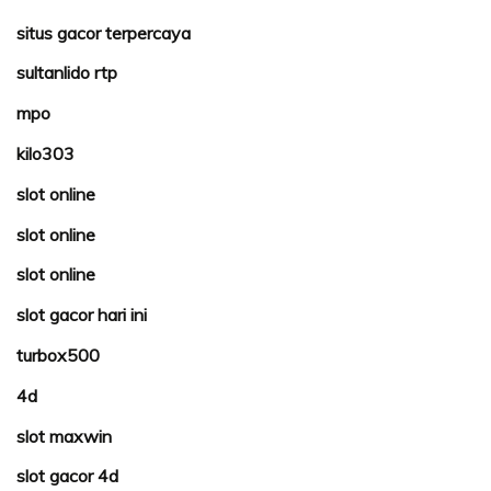
situs gacor terpercaya
sultanlido rtp
mpo
kilo303
slot online
slot online
slot online
slot gacor hari ini
turbox500
4d
slot maxwin
slot gacor 4d