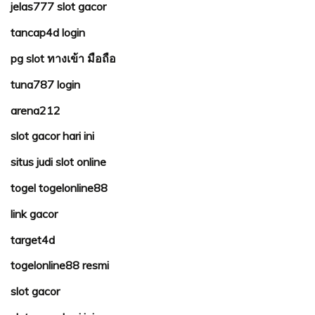
jelas777 slot gacor
tancap4d login
pg slot ทางเข้า มือถือ
tuna787 login
arena212
slot gacor hari ini
situs judi slot online
togel togelonline88
link gacor
target4d
togelonline88 resmi
slot gacor