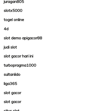
juragan805
slotx5000
togel online
4d
slot demo apigacor88
judi slot
slot gacor hari ini
turbopragma1000
sultanlido
liga365
slot gacor
slot gacor
situs slot