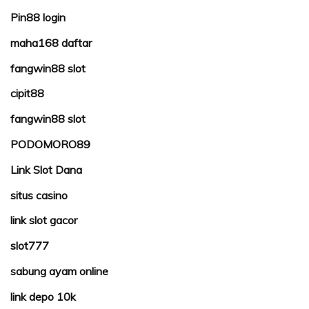
Pin88 login
maha168 daftar
fangwin88 slot
cipit88
fangwin88 slot
PODOMORO89
Link Slot Dana
situs casino
link slot gacor
slot777
sabung ayam online
link depo 10k