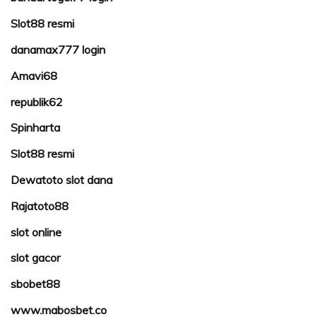
Slot88 resmi
danamax777 login
Amavi68
republik62
Spinharta
Slot88 resmi
Dewatoto slot dana
Rajatoto88
slot online
slot gacor
sbobet88
www.mabosbet.co