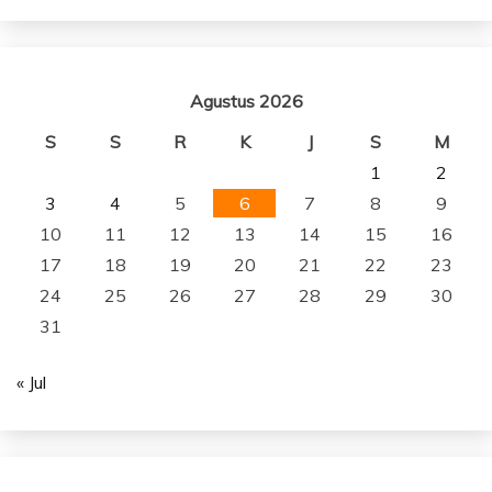
Agustus 2026
S
S
R
K
J
S
M
1
2
3
4
5
6
7
8
9
10
11
12
13
14
15
16
17
18
19
20
21
22
23
24
25
26
27
28
29
30
31
« Jul