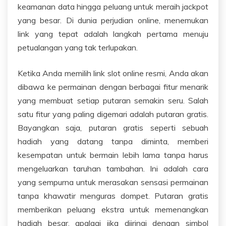
keamanan data hingga peluang untuk meraih jackpot
yang besar. Di dunia perjudian online, menemukan
link yang tepat adalah langkah pertama menuju
petualangan yang tak terlupakan.
Ketika Anda memilih link slot online resmi, Anda akan
dibawa ke permainan dengan berbagai fitur menarik
yang membuat setiap putaran semakin seru. Salah
satu fitur yang paling digemari adalah putaran gratis.
Bayangkan saja, putaran gratis seperti sebuah
hadiah yang datang tanpa diminta, memberi
kesempatan untuk bermain lebih lama tanpa harus
mengeluarkan taruhan tambahan. Ini adalah cara
yang sempurna untuk merasakan sensasi permainan
tanpa khawatir menguras dompet. Putaran gratis
memberikan peluang ekstra untuk memenangkan
hadiah besar, apalagi jika diiringi dengan simbol