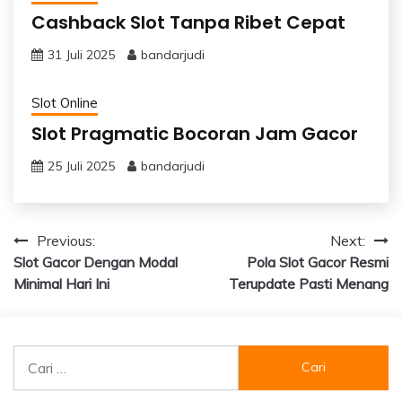
Cashback Slot Tanpa Ribet Cepat
31 Juli 2025
bandarjudi
Slot Online
Slot Pragmatic Bocoran Jam Gacor
25 Juli 2025
bandarjudi
Navigasi
Previous:
Next:
Slot Gacor Dengan Modal
Pola Slot Gacor Resmi
pos
Minimal Hari Ini
Terupdate Pasti Menang
Cari
untuk: