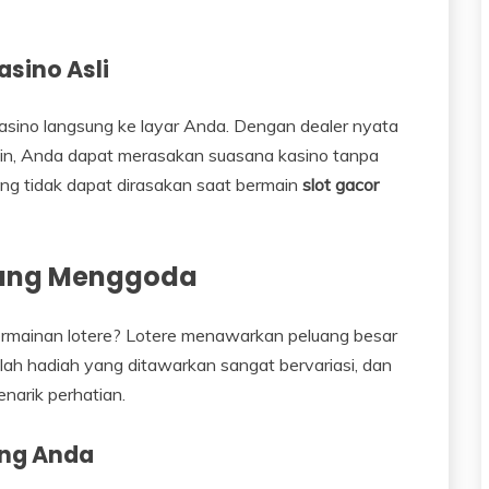
asino Asli
sino langsung ke layar Anda. Dengan dealer nyata
ain, Anda dapat merasakan suasana kasino tanpa
ng tidak dapat dirasakan saat bermain
slot gacor
yang Menggoda
ermainan lotere? Lotere menawarkan peluang besar
h hadiah yang ditawarkan sangat bervariasi, dan
enarik perhatian.
ang Anda