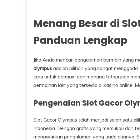
Menang Besar di Slo
Panduan Lengkap
Jika Anda mencari pengalaman bermain yang me
olympus
adalah pilihan yang sangat menggoda. D
cara untuk bermain dan menang tetapi juga m
permainan lain yang tersedia di kasino online. Mar
Pengenalan Slot Gacor Ol
Slot Gacor Olympus telah menjadi salah satu pil
Indonesia. Dengan grafis yang memukau dan tema 
menawarkan pengalaman yang tiada duanya. Se