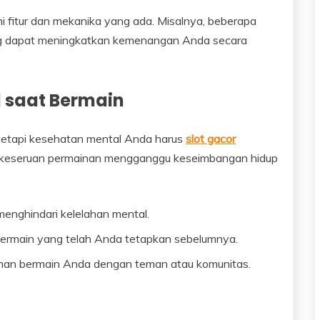
 fitur dan mekanika yang ada. Misalnya, beberapa
ng dapat meningkatkan kemenangan Anda secara
 saat Bermain
 tetapi kesehatan mental Anda harus
slot gacor
kan keseruan permainan mengganggu keseimbangan hidup
menghindari kelelahan mental.
ermain yang telah Anda tetapkan sebelumnya.
man bermain Anda dengan teman atau komunitas.