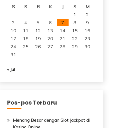
S
S
R
K
J
S
M
1
2
3
4
5
6
7
8
9
10
11
12
13
14
15
16
17
18
19
20
21
22
23
24
25
26
27
28
29
30
31
« Jul
Pos-pos Terbaru
Menang Besar dengan Slot Jackpot di
Kasino Online