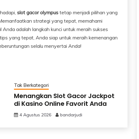
ihadapi,
slot gacor olympus
tetap menjadi pilihan yang
. Memanfaatkan strategi yang tepat, memahami
l Anda adalah langkah kunci untuk meraih sukses
n tips yang tepat, Anda siap untuk meraih kemenangan
eberuntungan selalu menyertai Anda!
Tak Berkategori
Menangkan Slot Gacor Jackpot
di Kasino Online Favorit Anda
4 Agustus 2026
bandarjudi