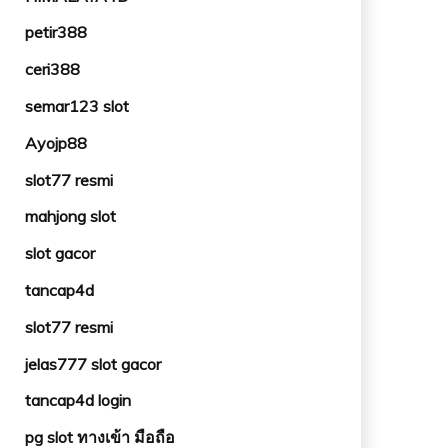
petir388
ceri388
semar123 slot
Ayojp88
slot77 resmi
mahjong slot
slot gacor
tancap4d
slot77 resmi
jelas777 slot gacor
tancap4d login
pg slot ทางเข้า มือถือ