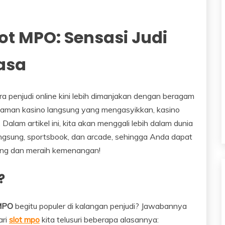
t MPO: Sensasi Judi
asa
ra penjudi online kini lebih dimanjakan dengan beragam
alaman kasino langsung yang mengasyikkan, kasino
lam artikel ini, kita akan menggali lebih dalam dunia
o langsung, sportsbook, dan arcade, sehingga Anda dapat
ang dan meraih kemenangan!
?
 MPO
begitu populer di kalangan penjudi? Jawabannya
ari
slot mpo
kita telusuri beberapa alasannya: