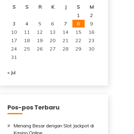
S
S
R
K
J
S
M
1
2
3
4
5
6
7
8
9
10
11
12
13
14
15
16
17
18
19
20
21
22
23
24
25
26
27
28
29
30
31
« Jul
Pos-pos Terbaru
Menang Besar dengan Slot Jackpot di
Kasino Online