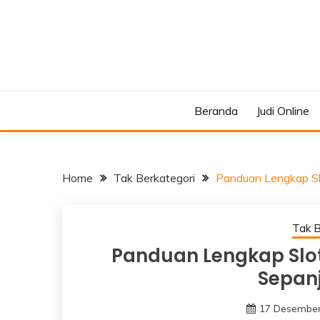
Skip
to
content
Beranda
Judi Online
Home
Tak Berkategori
Panduan Lengkap Sl
Tak B
Panduan Lengkap Slot
Sepan
17 Desember