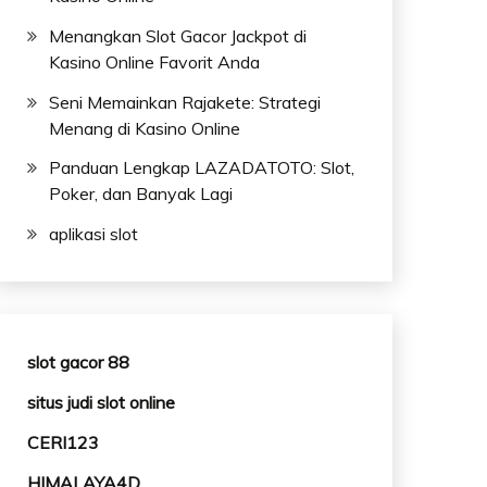
Menangkan Slot Gacor Jackpot di
Kasino Online Favorit Anda
Seni Memainkan Rajakete: Strategi
Menang di Kasino Online
Panduan Lengkap LAZADATOTO: Slot,
Poker, dan Banyak Lagi
aplikasi slot
slot gacor 88
situs judi slot online
CERI123
HIMALAYA4D