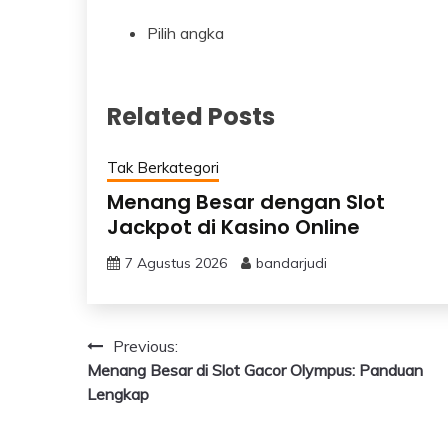
Pilih angka
Related Posts
Tak Berkategori
Menang Besar dengan Slot
Jackpot di Kasino Online
7 Agustus 2026
bandarjudi
Navigasi
Previous:
Menang Besar di Slot Gacor Olympus: Panduan
pos
Lengkap