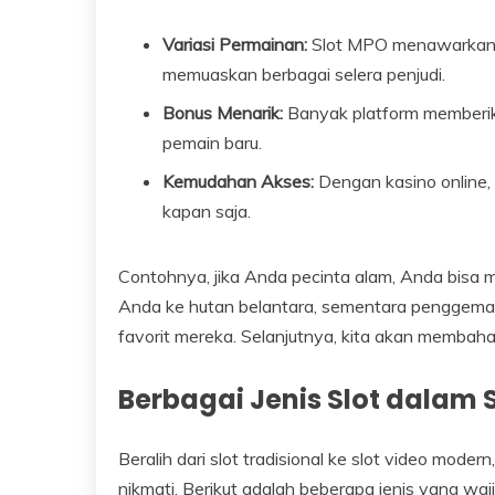
Variasi Permainan:
Slot MPO menawarkan 
memuaskan berbagai selera penjudi.
Bonus Menarik:
Banyak platform memberik
pemain baru.
Kemudahan Akses:
Dengan kasino online,
kapan saja.
Contohnya, jika Anda pecinta alam, Anda bis
Anda ke hutan belantara, sementara penggemar
favorit mereka. Selanjutnya, kita akan membahas
Berbagai Jenis Slot dalam 
Beralih dari slot tradisional ke slot video modern
nikmati. Berikut adalah beberapa jenis yang waji