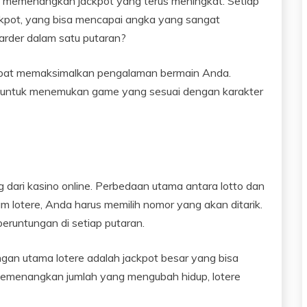
k memenangkan jackpot yang terus meningkat. Setiap
ackpot, yang bisa mencapai angka yang sangat
iarder dalam satu putaran?
dapat memaksimalkan pengalaman bermain Anda.
g untuk menemukan game yang sesuai dengan karakter
ng dari kasino online. Perbedaan utama antara lotto dan
 lotere, Anda harus memilih nomor yang akan ditarik.
runtungan di setiap putaran.
gan utama lotere adalah jackpot besar yang bisa
emenangkan jumlah yang mengubah hidup, lotere