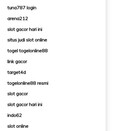
tuna787 login
arena212
slot gacor hari ini
situs judi slot online
togel togelonline88
link gacor
target4d
togelonline88 resmi
slot gacor
slot gacor hari ini
indo62
slot online