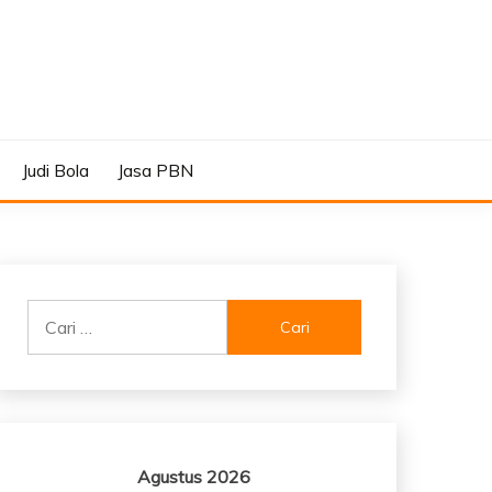
Judi Bola
Jasa PBN
Cari
untuk:
Agustus 2026