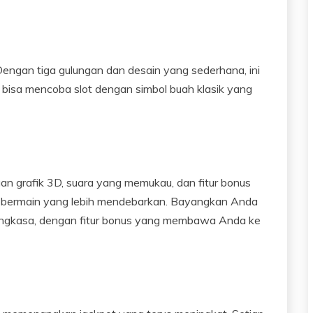
. Dengan tiga gulungan dan desain yang sederhana, ini
a bisa mencoba slot dengan simbol buah klasik yang
gan grafik 3D, suara yang memukau, dan fitur bonus
n bermain yang lebih mendebarkan. Bayangkan Anda
r angkasa, dengan fitur bonus yang membawa Anda ke