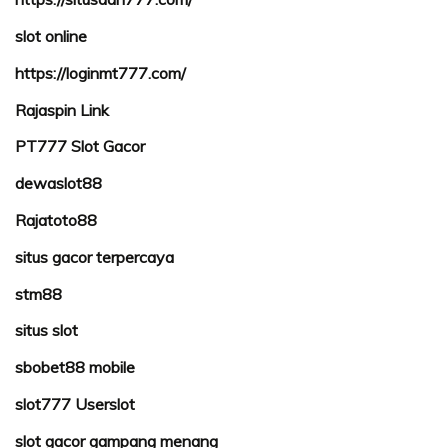
slot online
https://loginmt777.com/
Rajaspin Link
PT777 Slot Gacor
dewaslot88
Rajatoto88
situs gacor terpercaya
stm88
situs slot
sbobet88 mobile
slot777 Userslot
slot gacor gampang menang