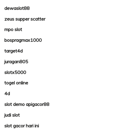
dewaslot88
zeus supper scatter
mpo slot
bospragmax1000
target4d
juragan805
slotx5000
togel online
4d
slot demo apigacor88
judi slot
slot gacor hari ini