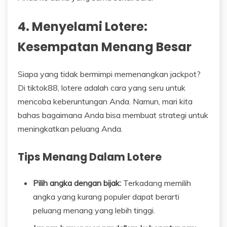
4. Menyelami Lotere:
Kesempatan Menang Besar
Siapa yang tidak bermimpi memenangkan jackpot?
Di tiktok88, lotere adalah cara yang seru untuk
mencoba keberuntungan Anda. Namun, mari kita
bahas bagaimana Anda bisa membuat strategi untuk
meningkatkan peluang Anda.
Tips Menang Dalam Lotere
Pilih angka dengan bijak:
Terkadang memilih
angka yang kurang populer dapat berarti
peluang menang yang lebih tinggi.