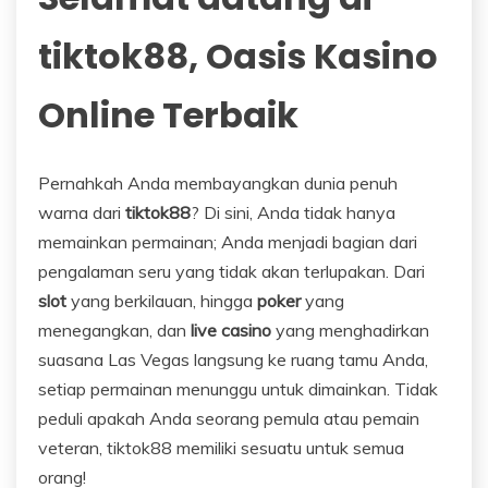
tiktok88, Oasis Kasino
Online Terbaik
Pernahkah Anda membayangkan dunia penuh
warna dari
tiktok88
? Di sini, Anda tidak hanya
memainkan permainan; Anda menjadi bagian dari
pengalaman seru yang tidak akan terlupakan. Dari
slot
yang berkilauan, hingga
poker
yang
menegangkan, dan
live casino
yang menghadirkan
suasana Las Vegas langsung ke ruang tamu Anda,
setiap permainan menunggu untuk dimainkan. Tidak
peduli apakah Anda seorang pemula atau pemain
veteran, tiktok88 memiliki sesuatu untuk semua
orang!