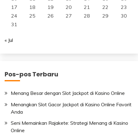
17
18
19
20
21
22
23
24
25
26
27
28
29
30
31
« Jul
Pos-pos Terbaru
Menang Besar dengan Slot Jackpot di Kasino Online
Menangkan Slot Gacor Jackpot di Kasino Online Favorit
Anda
Seni Memainkan Rajakete: Strategi Menang di Kasino
Online