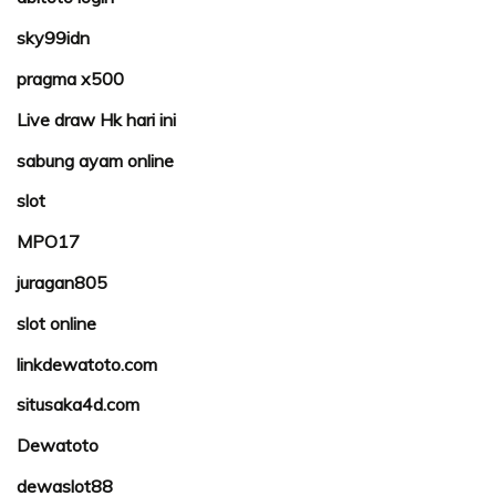
sky99idn
pragma x500
Live draw Hk hari ini
sabung ayam online
slot
MPO17
juragan805
slot online
linkdewatoto.com
situsaka4d.com
Dewatoto
dewaslot88