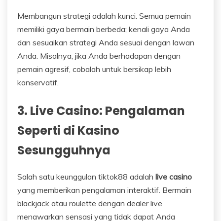
Membangun strategi adalah kunci. Semua pemain
memiliki gaya bermain berbeda; kenali gaya Anda
dan sesuaikan strategi Anda sesuai dengan lawan
Anda. Misalnya, jika Anda berhadapan dengan
pemain agresif, cobalah untuk bersikap lebih
konservatif.
3. Live Casino: Pengalaman
Seperti di Kasino
Sesungguhnya
Salah satu keunggulan tiktok88 adalah
live casino
yang memberikan pengalaman interaktif. Bermain
blackjack atau roulette dengan dealer live
menawarkan sensasi yang tidak dapat Anda