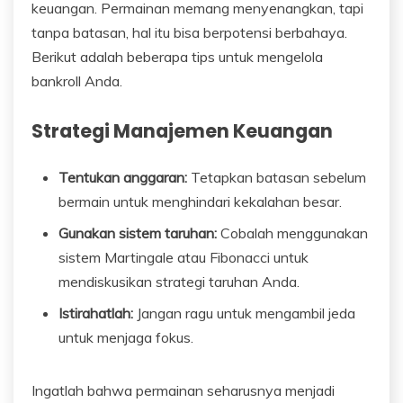
keuangan. Permainan memang menyenangkan, tapi
tanpa batasan, hal itu bisa berpotensi berbahaya.
Berikut adalah beberapa tips untuk mengelola
bankroll Anda.
Strategi Manajemen Keuangan
Tentukan anggaran:
Tetapkan batasan sebelum
bermain untuk menghindari kekalahan besar.
Gunakan sistem taruhan:
Cobalah menggunakan
sistem Martingale atau Fibonacci untuk
mendiskusikan strategi taruhan Anda.
Istirahatlah:
Jangan ragu untuk mengambil jeda
untuk menjaga fokus.
Ingatlah bahwa permainan seharusnya menjadi