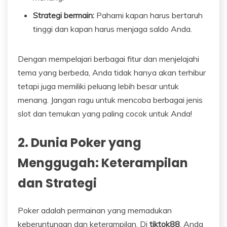
Strategi bermain:
Pahami kapan harus bertaruh
tinggi dan kapan harus menjaga saldo Anda.
Dengan mempelajari berbagai fitur dan menjelajahi
tema yang berbeda, Anda tidak hanya akan terhibur
tetapi juga memiliki peluang lebih besar untuk
menang. Jangan ragu untuk mencoba berbagai jenis
slot dan temukan yang paling cocok untuk Anda!
2. Dunia Poker yang
Menggugah: Keterampilan
dan Strategi
Poker adalah permainan yang memadukan
keberuntungan dan keterampilan. Di
tiktok88
, Anda