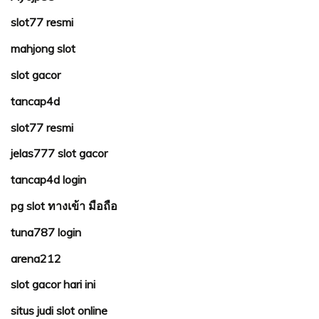
slot77 resmi
mahjong slot
slot gacor
tancap4d
slot77 resmi
jelas777 slot gacor
tancap4d login
pg slot ทางเข้า มือถือ
tuna787 login
arena212
slot gacor hari ini
situs judi slot online