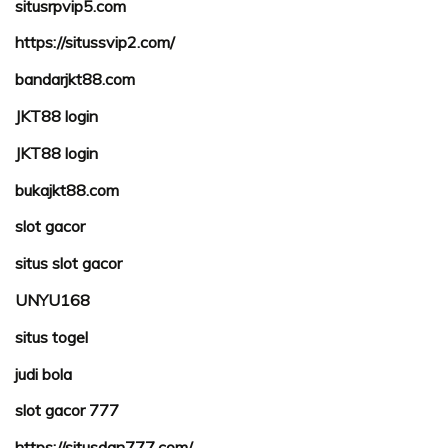
situsrpvip5.com
https://situssvip2.com/
bandarjkt88.com
JKT88 login
JKT88 login
bukajkt88.com
slot gacor
situs slot gacor
UNYU168
situs togel
judi bola
slot gacor 777
https://situsdan777.com/