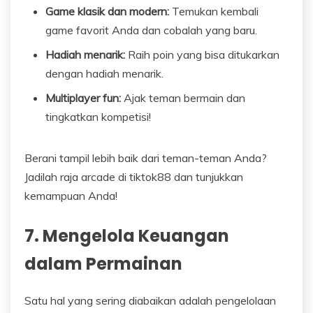
Game klasik dan modern:
Temukan kembali
game favorit Anda dan cobalah yang baru.
Hadiah menarik:
Raih poin yang bisa ditukarkan
dengan hadiah menarik.
Multiplayer fun:
Ajak teman bermain dan
tingkatkan kompetisi!
Berani tampil lebih baik dari teman-teman Anda?
Jadilah raja arcade di tiktok88 dan tunjukkan
kemampuan Anda!
7. Mengelola Keuangan
dalam Permainan
Satu hal yang sering diabaikan adalah pengelolaan