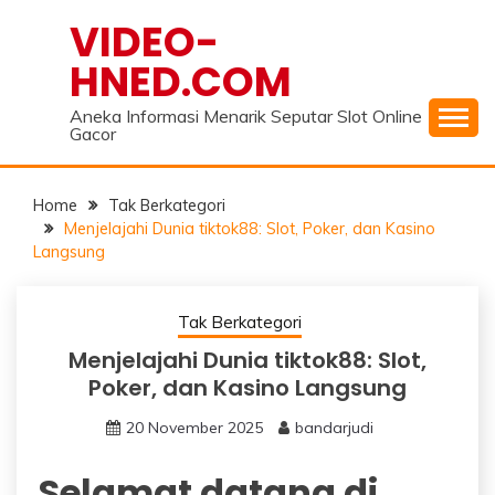
Skip
VIDEO-
to
HNED.COM
content
Aneka Informasi Menarik Seputar Slot Online
Gacor
Home
Tak Berkategori
Menjelajahi Dunia tiktok88: Slot, Poker, dan Kasino
Langsung
Tak Berkategori
Menjelajahi Dunia tiktok88: Slot,
Poker, dan Kasino Langsung
20 November 2025
bandarjudi
Selamat datang di