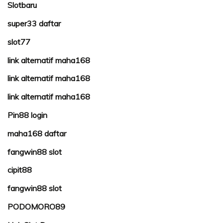
Slotbaru
super33 daftar
slot77
link alternatif maha168
link alternatif maha168
link alternatif maha168
Pin88 login
maha168 daftar
fangwin88 slot
cipit88
fangwin88 slot
PODOMORO89