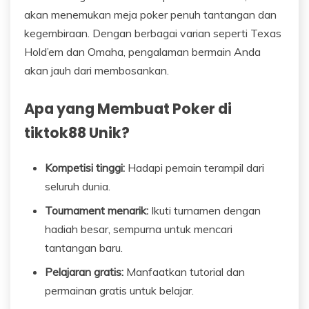
akan menemukan meja poker penuh tantangan dan
kegembiraan. Dengan berbagai varian seperti Texas
Hold’em dan Omaha, pengalaman bermain Anda
akan jauh dari membosankan.
Apa yang Membuat Poker di
tiktok88 Unik?
Kompetisi tinggi:
Hadapi pemain terampil dari
seluruh dunia.
Tournament menarik:
Ikuti turnamen dengan
hadiah besar, sempurna untuk mencari
tantangan baru.
Pelajaran gratis:
Manfaatkan tutorial dan
permainan gratis untuk belajar.