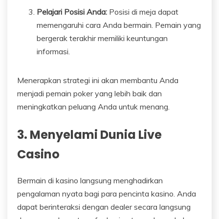
Pelajari Posisi Anda:
Posisi di meja dapat
memengaruhi cara Anda bermain. Pemain yang
bergerak terakhir memiliki keuntungan
informasi.
Menerapkan strategi ini akan membantu Anda
menjadi pemain poker yang lebih baik dan
meningkatkan peluang Anda untuk menang.
3. Menyelami Dunia Live
Casino
Bermain di kasino langsung menghadirkan
pengalaman nyata bagi para pencinta kasino. Anda
dapat berinteraksi dengan dealer secara langsung