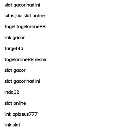
slot gacor hari ini
situs judi slot online
togel togelonline88
link gacor
target4d
togelonline88 resmi
slot gacor
slot gacor hari ini
indo62
slot online
link apizeus777
link slot