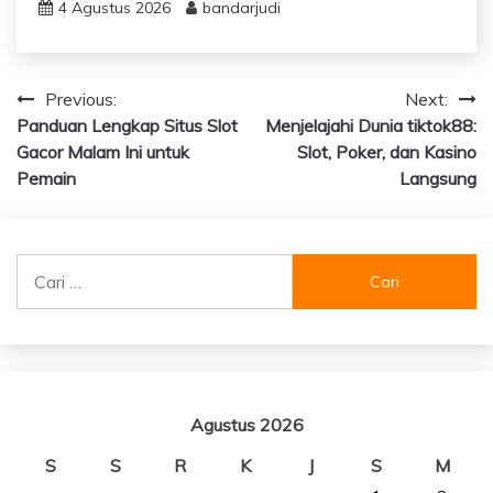
4 Agustus 2026
bandarjudi
Navigasi
Previous:
Next:
Panduan Lengkap Situs Slot
Menjelajahi Dunia tiktok88:
pos
Gacor Malam Ini untuk
Slot, Poker, dan Kasino
Pemain
Langsung
Cari
untuk:
Agustus 2026
S
S
R
K
J
S
M