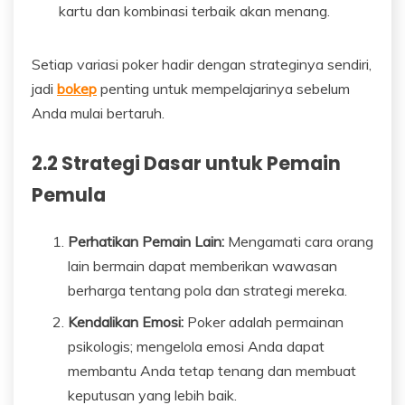
kartu dan kombinasi terbaik akan menang.
Setiap variasi poker hadir dengan strateginya sendiri,
jadi
bokep
penting untuk mempelajarinya sebelum
Anda mulai bertaruh.
2.2 Strategi Dasar untuk Pemain
Pemula
Perhatikan Pemain Lain:
Mengamati cara orang
lain bermain dapat memberikan wawasan
berharga tentang pola dan strategi mereka.
Kendalikan Emosi:
Poker adalah permainan
psikologis; mengelola emosi Anda dapat
membantu Anda tetap tenang dan membuat
keputusan yang lebih baik.