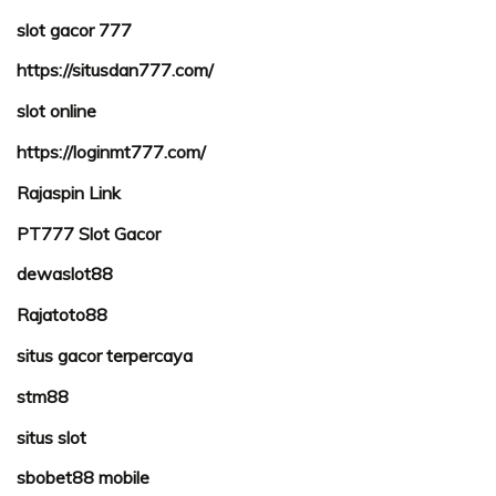
slot gacor 777
https://situsdan777.com/
slot online
https://loginmt777.com/
Rajaspin Link
PT777 Slot Gacor
dewaslot88
Rajatoto88
situs gacor terpercaya
stm88
situs slot
sbobet88 mobile