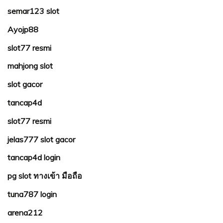
semar123 slot
Ayojp88
slot77 resmi
mahjong slot
slot gacor
tancap4d
slot77 resmi
jelas777 slot gacor
tancap4d login
pg slot ทางเข้า มือถือ
tuna787 login
arena212