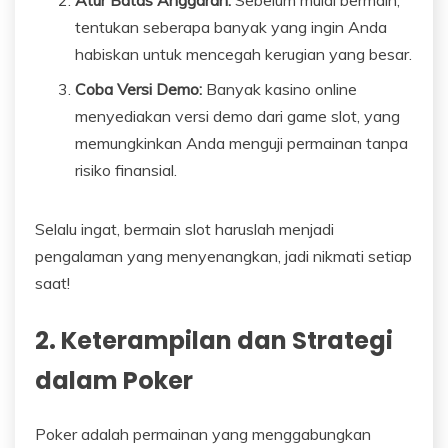
Atur Batas Anggaran:
Sebelum mulai bermain,
tentukan seberapa banyak yang ingin Anda
habiskan untuk mencegah kerugian yang besar.
Coba Versi Demo:
Banyak kasino online
menyediakan versi demo dari game slot, yang
memungkinkan Anda menguji permainan tanpa
risiko finansial.
Selalu ingat, bermain slot haruslah menjadi
pengalaman yang menyenangkan, jadi nikmati setiap
saat!
2. Keterampilan dan Strategi
dalam Poker
Poker adalah permainan yang menggabungkan