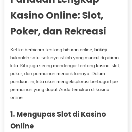
Kasino Online: Slot,
Poker, dan Rekreasi
Ketika berbicara tentang hiburan online,
bokep
bukanlah satu-satunya istilah yang muncul di pikiran
kita. Kita juga sering mendengar tentang kasino, slot,
poker, dan permainan menarik lainnya. Dalam
panduan ini, kita akan mengeksplorasi berbagai tipe
permainan yang dapat Anda temukan di kasino
online.
1. Mengupas Slot di Kasino
Online