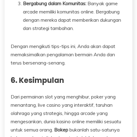
Bergabung dalam Komunitas:
Banyak game
arcade memiliki komunitas online. Bergabung
dengan mereka dapat memberikan dukungan
dan strategi tambahan.
Dengan mengikuti tips-tips ini, Anda akan dapat
memaksimalkan pengalaman bermain Anda dan
terus bersenang-senang.
6. Kesimpulan
Dari permainan slot yang menghibur, poker yang
menantang, live casino yang interaktif, taruhan
olahraga yang strategis, hingga arcade yang
mengesankan, dunia kasino online memiliki sesuatu
untuk semua orang.
Bokep
bukanlah satu-satunya