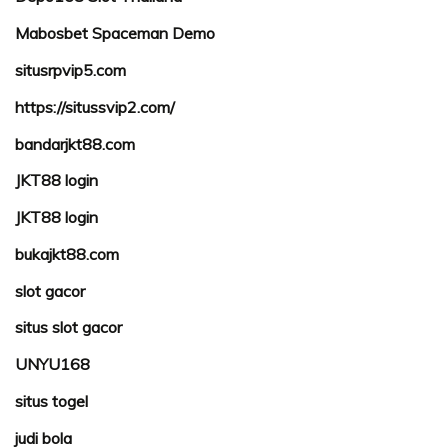
Mabosbet Spaceman Demo
situsrpvip5.com
https://situssvip2.com/
bandarjkt88.com
JKT88 login
JKT88 login
bukajkt88.com
slot gacor
situs slot gacor
UNYU168
situs togel
judi bola