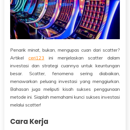
Penarik minat, bukan, mengupas cuan dari scatter?
Artikel
ceri123
ini menjelaskan scatter dalam
investasi dan strategi cuannya untuk keuntungan
besar. Scatter, fenomena sering diabaikan,
menawarkan peluang investasi yang menggiurkan.
Bahasan juga meliputi kisah sukses penggunaan
metode ini. Siaplah memahami kunci sukses investasi
melalui scatter!
Cara Kerja