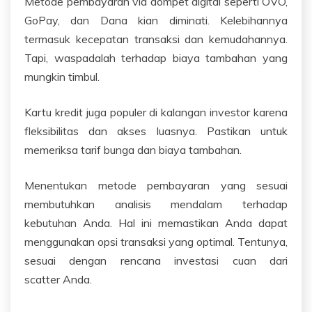
Metode pembayaran via dompet digital seperti OVO,
GoPay, dan Dana kian diminati. Kelebihannya
termasuk kecepatan transaksi dan kemudahannya.
Tapi, waspadalah terhadap biaya tambahan yang
mungkin timbul.
Kartu kredit juga populer di kalangan investor karena
fleksibilitas dan akses luasnya. Pastikan untuk
memeriksa tarif bunga dan biaya tambahan.
Menentukan metode pembayaran yang sesuai
membutuhkan analisis mendalam terhadap
kebutuhan Anda. Hal ini memastikan Anda dapat
menggunakan opsi transaksi yang optimal. Tentunya,
sesuai dengan rencana investasi cuan dari
scatter Anda.