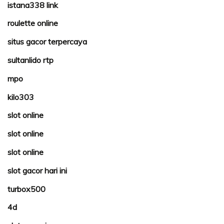
istana338 link
roulette online
situs gacor terpercaya
sultanlido rtp
mpo
kilo303
slot online
slot online
slot online
slot gacor hari ini
turbox500
4d