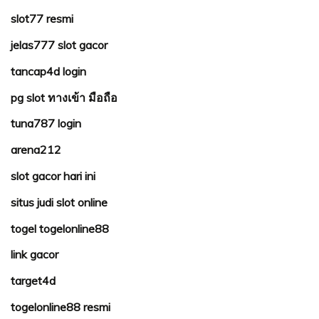
slot77 resmi
jelas777 slot gacor
tancap4d login
pg slot ทางเข้า มือถือ
tuna787 login
arena212
slot gacor hari ini
situs judi slot online
togel togelonline88
link gacor
target4d
togelonline88 resmi