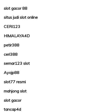
slot gacor 88
situs judi slot online
CERI123
HIMALAYA4D
petir388
ceri388
semar123 slot
Ayojp88
slot77 resmi
mahjong slot
slot gacor
tancap4d