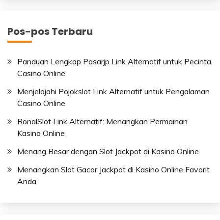
Pos-pos Terbaru
Panduan Lengkap Pasarjp Link Alternatif untuk Pecinta
Casino Online
Menjelajahi Pojokslot Link Alternatif untuk Pengalaman
Casino Online
RonalSlot Link Alternatif: Menangkan Permainan
Kasino Online
Menang Besar dengan Slot Jackpot di Kasino Online
Menangkan Slot Gacor Jackpot di Kasino Online Favorit
Anda