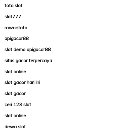
toto slot
slot777
rawontoto
apigacor88
slot demo apigacor88
situs gacor terpercaya
slot online
slot gacor hari ini
slot gacor
ceri 123 slot
slot online
dewa slot