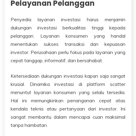
Pelayanan Pelanggan
Penyedia layanan investasi harus menjamin
dukungan investasi berkualitas tinggi kepada
pelanggan. Layanan konsumen yang handal
menentukan sukses transaksi dan kepuasan
investor. Perusahaan perlu fokus pada layanan yang
cepat tanggap, informatif, dan bersahabat.
Ketersediaan dukungan investasi kapan saja sangat
krusial. Dinamika investasi di platform scatter
menuntut layanan konsumen yang selalu tersedia.
Hal ini memungkinkan penanganan cepat atas
kendala teknis atau pertanyaan dari investor. Ini
sangat membantu dalam mencapai cuan maksimal
tanpa hambatan.