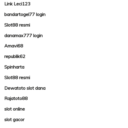
Link Leci123
bandartogel77 login
Slot88 resmi
danamax777 login
Amavi68
republik62
Spinharta
Slot88 resmi
Dewatoto slot dana
Rajatoto88
slot online
slot gacor