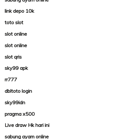
link depo 10k
toto slot
slot online
slot online
slot qris
sky99 apk
rr777
dbltoto login
sky99idn
pragma x500
Live draw Hk hari ini
sabung ayam online