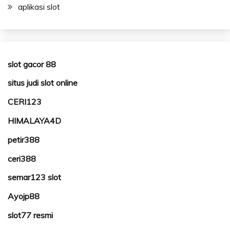
aplikasi slot
slot gacor 88
situs judi slot online
CERI123
HIMALAYA4D
petir388
ceri388
semar123 slot
Ayojp88
slot77 resmi