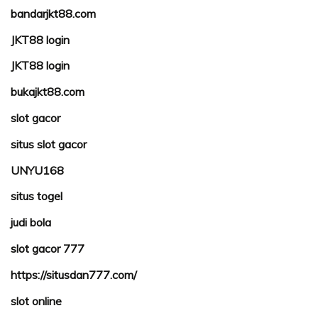
bandarjkt88.com
JKT88 login
JKT88 login
bukajkt88.com
slot gacor
situs slot gacor
UNYU168
situs togel
judi bola
slot gacor 777
https://situsdan777.com/
slot online