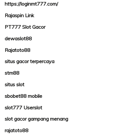
https://loginmt777.com/
Rajaspin Link
PT777 Slot Gacor
dewaslot88
Rajatoto88
situs gacor terpercaya
stm88
situs slot
sbobet88 mobile
slot777 Userslot
slot gacor gampang menang
rajatoto88