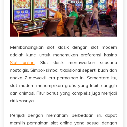
Membandingkan slot klasik dengan slot modern
adalah kunci untuk menemukan preferensi kasino
Slot online
. Slot klasik menawarkan suasana
nostalgis. Simbol-simbol tradisional seperti buah dan
angka 7 mewakili era permainan ini. Sementara itu,
slot modern menampilkan grafis yang lebih canggih
dan animasi. Fitur bonus yang kompleks juga menjadi
ciri khasnya.
Penjudi dengan memahami perbedaan ini, dapat
memilih permainan slot online yang sesuai dengan