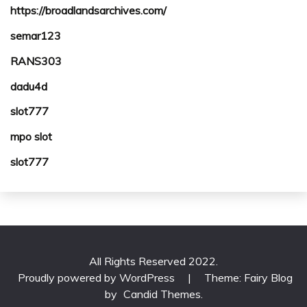
https://broadlandsarchives.com/
semar123
RANS303
dadu4d
slot777
mpo slot
slot777
All Rights Reserved 2022.
Proudly powered by WordPress
|
Theme: Fairy Blog
by
Candid Themes
.