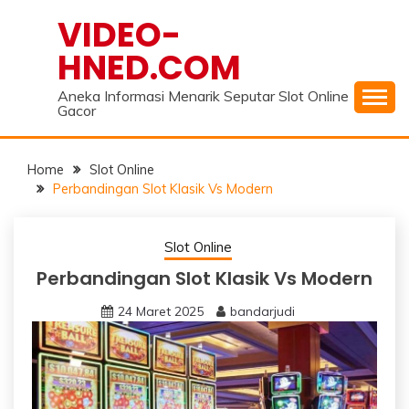
Skip
VIDEO-
to
HNED.COM
content
Aneka Informasi Menarik Seputar Slot Online
Gacor
Home
Slot Online
Perbandingan Slot Klasik Vs Modern
Slot Online
Perbandingan Slot Klasik Vs Modern
24 Maret 2025
bandarjudi