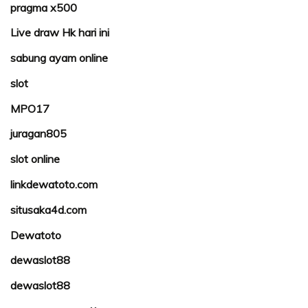
pragma x500
Live draw Hk hari ini
sabung ayam online
slot
MPO17
juragan805
slot online
linkdewatoto.com
situsaka4d.com
Dewatoto
dewaslot88
dewaslot88