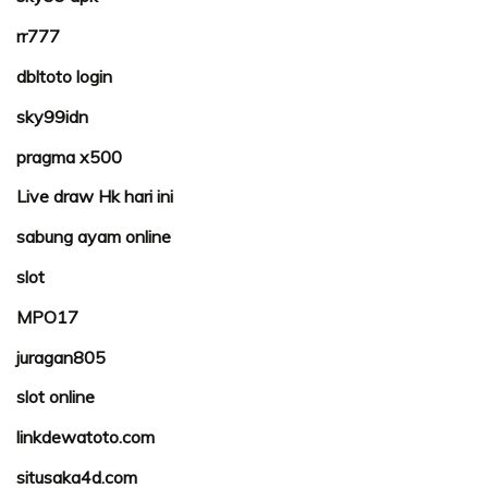
rr777
dbltoto login
sky99idn
pragma x500
Live draw Hk hari ini
sabung ayam online
slot
MPO17
juragan805
slot online
linkdewatoto.com
situsaka4d.com