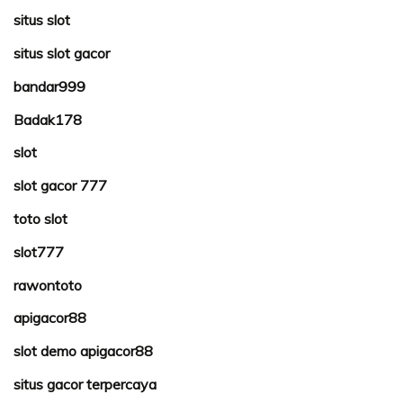
situs slot
situs slot gacor
bandar999
Badak178
slot
slot gacor 777
toto slot
slot777
rawontoto
apigacor88
slot demo apigacor88
situs gacor terpercaya