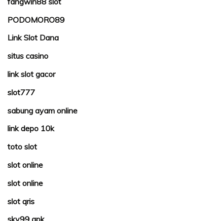
fangwin88 slot
PODOMORO89
Link Slot Dana
situs casino
link slot gacor
slot777
sabung ayam online
link depo 10k
toto slot
slot online
slot online
slot qris
sky99 apk