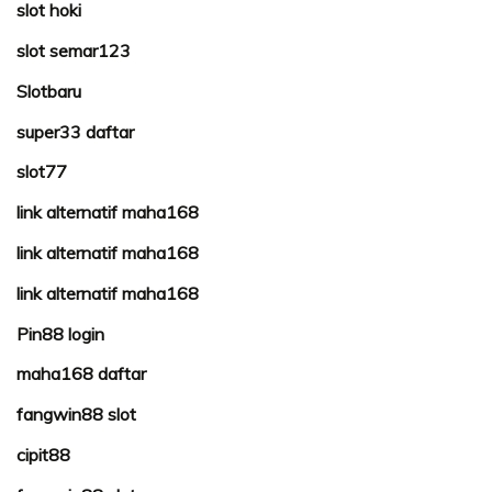
slot hoki
slot semar123
Slotbaru
super33 daftar
slot77
link alternatif maha168
link alternatif maha168
link alternatif maha168
Pin88 login
maha168 daftar
fangwin88 slot
cipit88