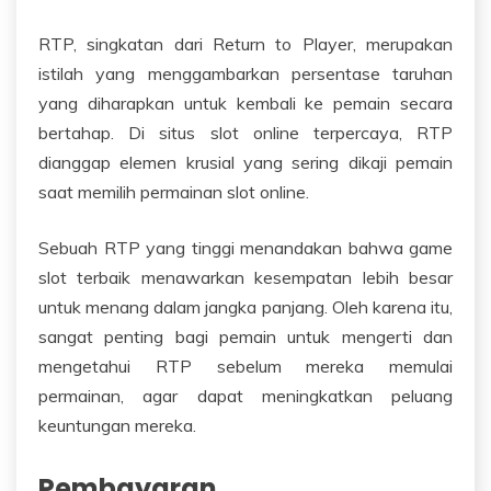
RTP, singkatan dari Return to Player, merupakan
istilah yang menggambarkan persentase taruhan
yang diharapkan untuk kembali ke pemain secara
bertahap. Di situs slot online terpercaya, RTP
dianggap elemen krusial yang sering dikaji pemain
saat memilih permainan slot online.
Sebuah RTP yang tinggi menandakan bahwa game
slot terbaik menawarkan kesempatan lebih besar
untuk menang dalam jangka panjang. Oleh karena itu,
sangat penting bagi pemain untuk mengerti dan
mengetahui RTP sebelum mereka memulai
permainan, agar dapat meningkatkan peluang
keuntungan mereka.
Pembayaran