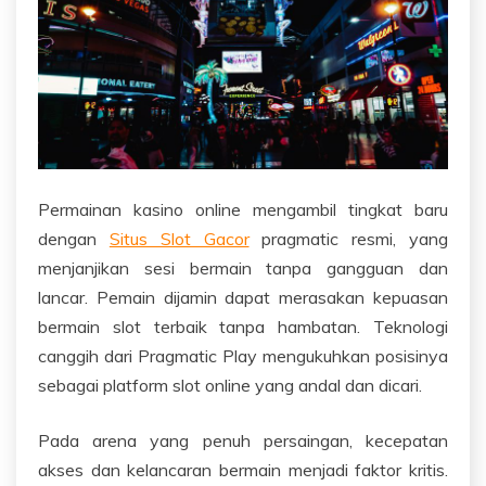
Permainan kasino online mengambil tingkat baru
dengan
Situs Slot Gacor
pragmatic resmi, yang
menjanjikan sesi bermain tanpa gangguan dan
lancar. Pemain dijamin dapat merasakan kepuasan
bermain slot terbaik tanpa hambatan. Teknologi
canggih dari Pragmatic Play mengukuhkan posisinya
sebagai platform slot online yang andal dan dicari.
Pada arena yang penuh persaingan, kecepatan
akses dan kelancaran bermain menjadi faktor kritis.