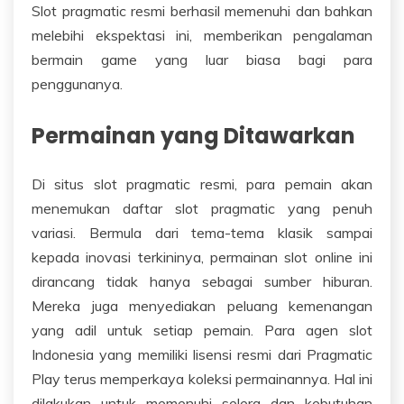
Slot pragmatic resmi berhasil memenuhi dan bahkan
melebihi ekspektasi ini, memberikan pengalaman
bermain game yang luar biasa bagi para
penggunanya.
Permainan yang Ditawarkan
Di situs slot pragmatic resmi, para pemain akan
menemukan daftar slot pragmatic yang penuh
variasi. Bermula dari tema-tema klasik sampai
kepada inovasi terkininya, permainan slot online ini
dirancang tidak hanya sebagai sumber hiburan.
Mereka juga menyediakan peluang kemenangan
yang adil untuk setiap pemain. Para agen slot
Indonesia yang memiliki lisensi resmi dari Pragmatic
Play terus memperkaya koleksi permainannya. Hal ini
dilakukan untuk memenuhi selera dan kebutuhan