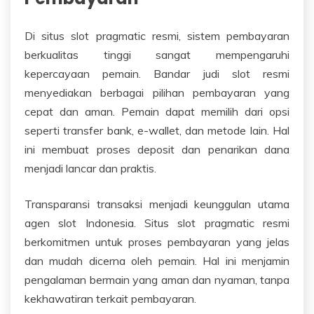
Di situs slot pragmatic resmi, sistem pembayaran
berkualitas tinggi sangat mempengaruhi
kepercayaan pemain. Bandar judi slot resmi
menyediakan berbagai pilihan pembayaran yang
cepat dan aman. Pemain dapat memilih dari opsi
seperti transfer bank, e-wallet, dan metode lain. Hal
ini membuat proses deposit dan penarikan dana
menjadi lancar dan praktis.
Transparansi transaksi menjadi keunggulan utama
agen slot Indonesia. Situs slot pragmatic resmi
berkomitmen untuk proses pembayaran yang jelas
dan mudah dicerna oleh pemain. Hal ini menjamin
pengalaman bermain yang aman dan nyaman, tanpa
kekhawatiran terkait pembayaran.