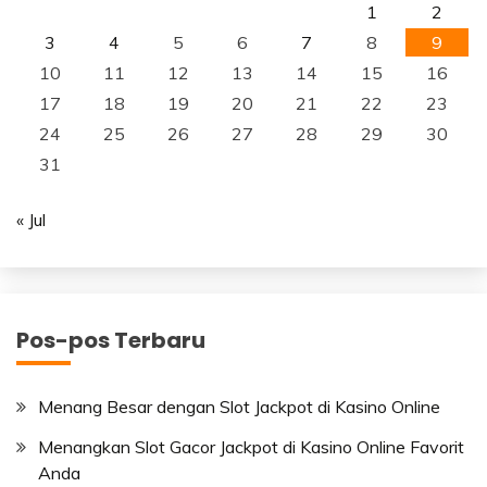
1
2
3
4
5
6
7
8
9
10
11
12
13
14
15
16
17
18
19
20
21
22
23
24
25
26
27
28
29
30
31
« Jul
Pos-pos Terbaru
Menang Besar dengan Slot Jackpot di Kasino Online
Menangkan Slot Gacor Jackpot di Kasino Online Favorit
Anda