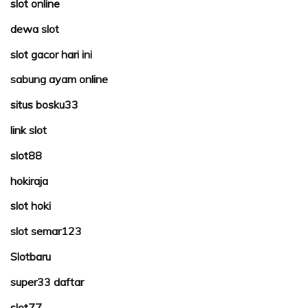
slot online
dewa slot
slot gacor hari ini
sabung ayam online
situs bosku33
link slot
slot88
hokiraja
slot hoki
slot semar123
Slotbaru
super33 daftar
slot77