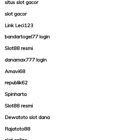
situs slot gacor
slot gacor
Link Leci123
bandartogel77 login
Slot88 resmi
danamax777 login
Amavi68
republik62
Spinharta
Slot88 resmi
Dewatoto slot dana
Rajatoto88