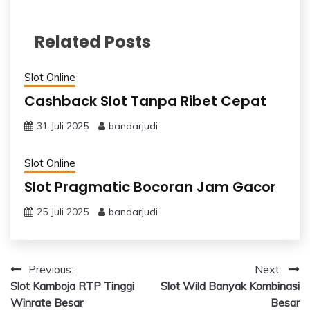
Related Posts
Slot Online
Cashback Slot Tanpa Ribet Cepat
31 Juli 2025
bandarjudi
Slot Online
Slot Pragmatic Bocoran Jam Gacor
25 Juli 2025
bandarjudi
Navigasi
Previous:
Next:
Slot Kamboja RTP Tinggi
Slot Wild Banyak Kombinasi
pos
Winrate Besar
Besar