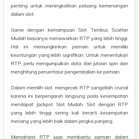
penting untuk meningkatkan peluang kemenangan
dalam slot.
Game dengan kemampuan Slot Tembus Scatter
Mudah biasanya menawarkan RTP yang lebih tinggi.
Hal ini memungkinkan pemain untuk memiliki
keuntungan yang lebih signifikan. Untuk menentukan
RTP, perlu mengumpulkan data dari jutaan spin dan
menghitung persentase pengembalian ke pemain.
Dalam memilih slot, mengecek RTP sangatlah crucial
karena ini berpengaruh langsung pada kesempatan
mendapat Jackpot Slot Mudah. Slot dengan RTP
yang lebih tinggi sering kali berarti kesempatan
menang yang lebih baik dalam jangka panjang.
Memahami RTP juga membantu pemain dalam