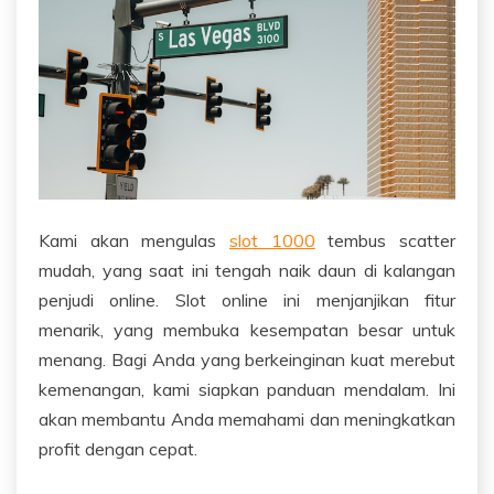
Kami akan mengulas
slot 1000
tembus scatter
mudah, yang saat ini tengah naik daun di kalangan
penjudi online. Slot online ini menjanjikan fitur
menarik, yang membuka kesempatan besar untuk
menang. Bagi Anda yang berkeinginan kuat merebut
kemenangan, kami siapkan panduan mendalam. Ini
akan membantu Anda memahami dan meningkatkan
profit dengan cepat.