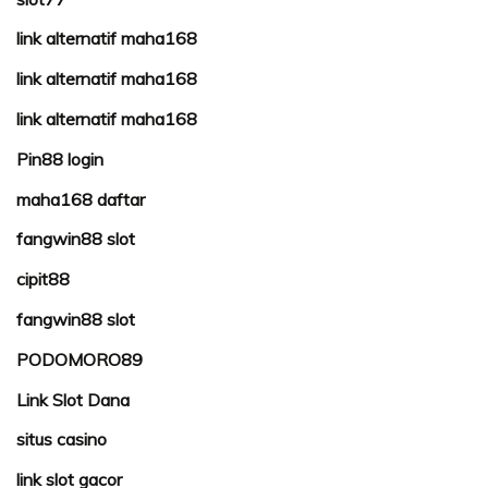
link alternatif maha168
link alternatif maha168
link alternatif maha168
Pin88 login
maha168 daftar
fangwin88 slot
cipit88
fangwin88 slot
PODOMORO89
Link Slot Dana
situs casino
link slot gacor