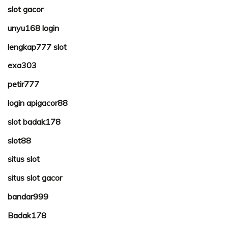
slot gacor
unyu168 login
lengkap777 slot
exa303
petir777
login apigacor88
slot badak178
slot88
situs slot
situs slot gacor
bandar999
Badak178