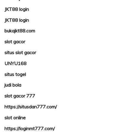
JKT88 login
JKT88 login
bukajkt88.com
slot gacor
situs slot gacor
UNYU168
situs togel
judi bola
slot gacor 777
https://situsdan777.com/
slot online
https://loginmt777.com/