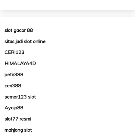
slot gacor 88
situs judi slot online
CERI123
HIMALAYA4D
petir388
ceri388
semar123 slot
Ayojp88
slot77 resmi
mahjong slot