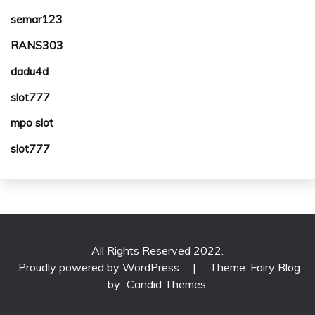
semar123
RANS303
dadu4d
slot777
mpo slot
slot777
All Rights Reserved 2022.
Proudly powered by WordPress
|
Theme: Fairy Blog
by
Candid Themes
.