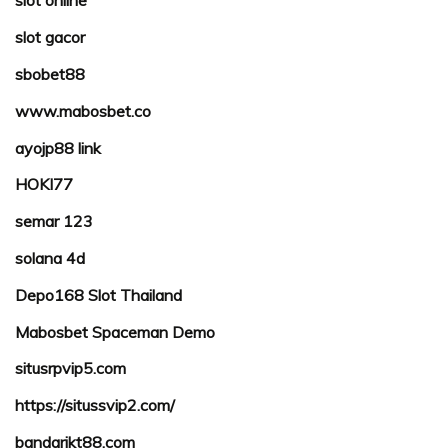
slot online
slot gacor
sbobet88
www.mabosbet.co
ayojp88 link
HOKI77
semar 123
solana 4d
Depo168 Slot Thailand
Mabosbet Spaceman Demo
situsrpvip5.com
https://situssvip2.com/
bandarjkt88.com