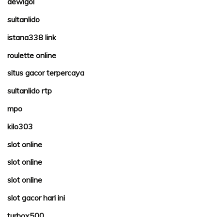
dewigol
sultanlido
istana338 link
roulette online
situs gacor terpercaya
sultanlido rtp
mpo
kilo303
slot online
slot online
slot online
slot gacor hari ini
turbox500