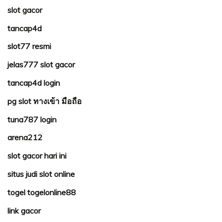
slot gacor
tancap4d
slot77 resmi
jelas777 slot gacor
tancap4d login
pg slot ทางเข้า มือถือ
tuna787 login
arena212
slot gacor hari ini
situs judi slot online
togel togelonline88
link gacor