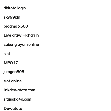
dbltoto login
sky99idn
pragma x500
Live draw Hk hari ini
sabung ayam online
slot
MPO17
juragan805
slot online
linkdewatoto.com
situsaka4d.com
Dewatoto