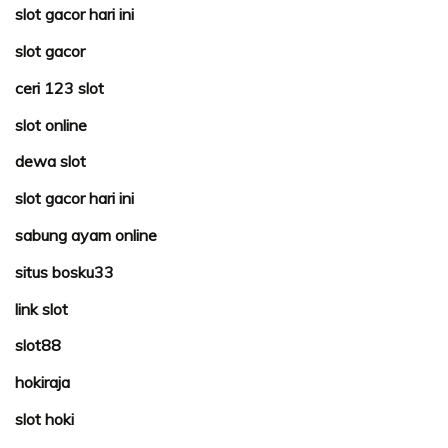
slot gacor hari ini
slot gacor
ceri 123 slot
slot online
dewa slot
slot gacor hari ini
sabung ayam online
situs bosku33
link slot
slot88
hokiraja
slot hoki