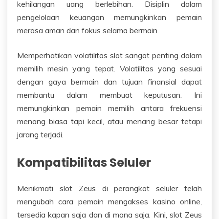
kehilangan uang berlebihan. Disiplin dalam
pengelolaan keuangan memungkinkan pemain
merasa aman dan fokus selama bermain.
Memperhatikan volatilitas slot sangat penting dalam
memilih mesin yang tepat. Volatilitas yang sesuai
dengan gaya bermain dan tujuan finansial dapat
membantu dalam membuat keputusan. Ini
memungkinkan pemain memilih antara frekuensi
menang biasa tapi kecil, atau menang besar tetapi
jarang terjadi.
Kompatibilitas Seluler
Menikmati slot Zeus di perangkat seluler telah
mengubah cara pemain mengakses kasino online,
tersedia kapan saja dan di mana saja. Kini, slot Zeus