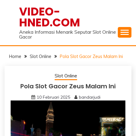
Skip
VIDEO-
to
HNED.COM
content
Aneka Informasi Menarik Seputar Slot Online
Gacor
Home
Slot Online
Pola Slot Gacor Zeus Malam Ini
Slot Online
Pola Slot Gacor Zeus Malam Ini
10 Februari 2025
bandarjudi