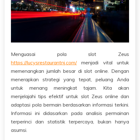
Menguasai pola slot Zeus
https://lucysrestaurantnj.com/
menjadi vital untuk
memenangkan jumlah besar di slot online. Dengan
menerapkan strategi yang tepat, peluang Anda
untuk menang meningkat tajam. Kita akan
menjelajahi tips efektif untuk slot Zeus online dan
adaptasi pola bermain berdasarkan informasi terkini.
Informasi ini didasarkan pada analisis permainan
terperinci dan statistik terpercaya, bukan hanya
asumsi.