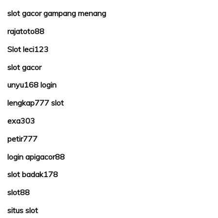
slot gacor gampang menang
rajatoto88
Slot leci123
slot gacor
unyu168 login
lengkap777 slot
exa303
petir777
login apigacor88
slot badak178
slot88
situs slot