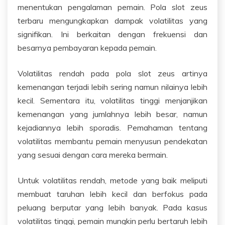
menentukan pengalaman pemain. Pola slot zeus
terbaru mengungkapkan dampak volatilitas yang
signifikan. Ini berkaitan dengan frekuensi dan
besarnya pembayaran kepada pemain.
Volatilitas rendah pada pola slot zeus artinya
kemenangan terjadi lebih sering namun nilainya lebih
kecil. Sementara itu, volatilitas tinggi menjanjikan
kemenangan yang jumlahnya lebih besar, namun
kejadiannya lebih sporadis. Pemahaman tentang
volatilitas membantu pemain menyusun pendekatan
yang sesuai dengan cara mereka bermain.
Untuk volatilitas rendah, metode yang baik meliputi
membuat taruhan lebih kecil dan berfokus pada
peluang berputar yang lebih banyak. Pada kasus
volatilitas tinggi, pemain mungkin perlu bertaruh lebih