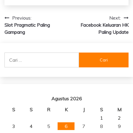
Navigasi
Previous:
Next:
Slot Pragmatic Paling
Facebook Keluaran HK
pos
Gampang
Paling Update
Cari
untuk:
Agustus 2026
S
S
R
K
J
S
M
1
2
3
4
5
6
7
8
9