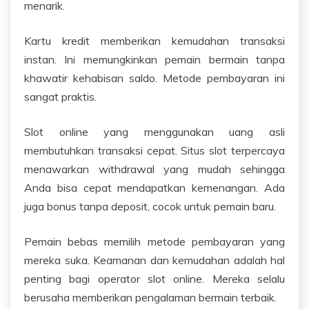
menarik.
Kartu kredit memberikan kemudahan transaksi
instan. Ini memungkinkan pemain bermain tanpa
khawatir kehabisan saldo. Metode pembayaran ini
sangat praktis.
Slot online yang menggunakan uang asli
membutuhkan transaksi cepat. Situs slot terpercaya
menawarkan withdrawal yang mudah sehingga
Anda bisa cepat mendapatkan kemenangan. Ada
juga bonus tanpa deposit, cocok untuk pemain baru.
Pemain bebas memilih metode pembayaran yang
mereka suka. Keamanan dan kemudahan adalah hal
penting bagi operator slot online. Mereka selalu
berusaha memberikan pengalaman bermain terbaik.