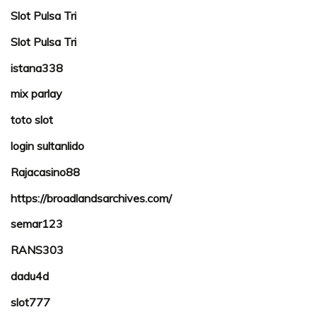
Slot Pulsa Tri
Slot Pulsa Tri
istana338
mix parlay
toto slot
login sultanlido
Rajacasino88
https://broadlandsarchives.com/
semar123
RANS303
dadu4d
slot777