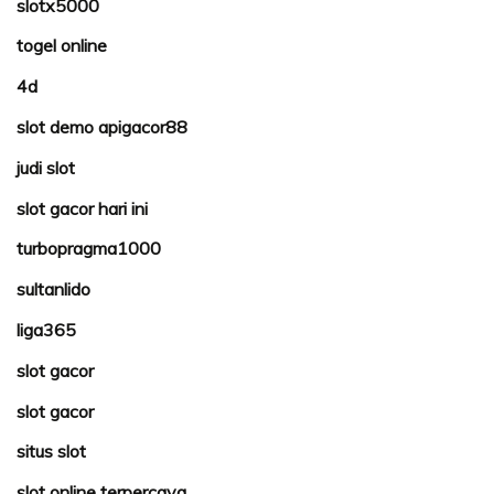
slotx5000
togel online
4d
slot demo apigacor88
judi slot
slot gacor hari ini
turbopragma1000
sultanlido
liga365
slot gacor
slot gacor
situs slot
slot online terpercaya