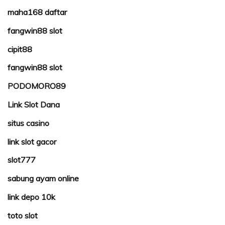
maha168 daftar
fangwin88 slot
cipit88
fangwin88 slot
PODOMORO89
Link Slot Dana
situs casino
link slot gacor
slot777
sabung ayam online
link depo 10k
toto slot