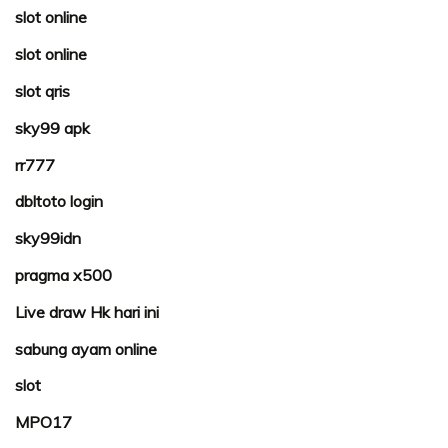
slot online
slot online
slot qris
sky99 apk
rr777
dbltoto login
sky99idn
pragma x500
Live draw Hk hari ini
sabung ayam online
slot
MPO17