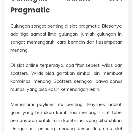
Pragmatic
Gulungan sangat penting di slot pragmatic. Biasanya,
ada tiga sampai lima gulungan. Jumlah gulungan ini
sangat memengaruhi cara bermain dan kesempatan
menang.
Di slot online terpercaya, ada fitur seperti wilds dan
scatters. Wilds bisa gantikan simbol lain, membuat
kombinasi menang. Scatters seringkali bawa bonus
rounds, yang bisa kasih kemenangan lebih.
Memahami paylines itu penting. Paylines adalah
garis yang tentukan kombinasi menang. Lihat tabel
pembayaran untuk tahu kombinasi yang dibutuhkan.
Dengan ini, peluang menang besar di promo slot