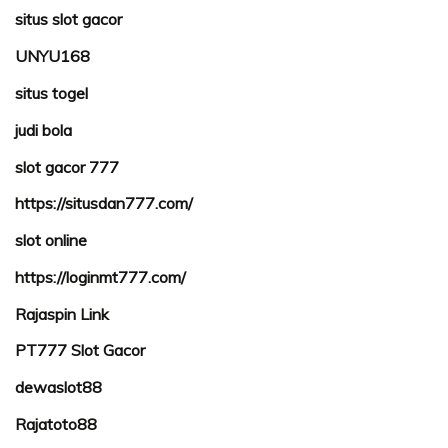
situs slot gacor
UNYU168
situs togel
judi bola
slot gacor 777
https://situsdan777.com/
slot online
https://loginmt777.com/
Rajaspin Link
PT777 Slot Gacor
dewaslot88
Rajatoto88