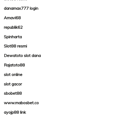
danamax777 login
Amavi68
republik62
Spinharta
Slot88 resmi
Dewatoto slot dana
Rajatoto88
slot online
slot gacor
sbobet88
www.mabosbet.co
ayojp88 link