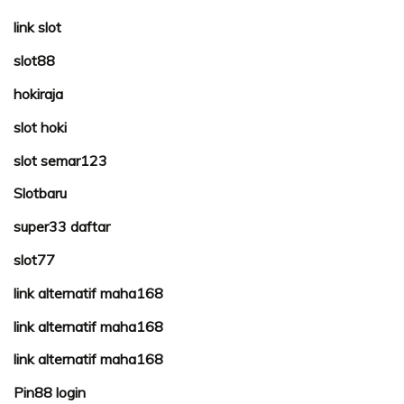
link slot
slot88
hokiraja
slot hoki
slot semar123
Slotbaru
super33 daftar
slot77
link alternatif maha168
link alternatif maha168
link alternatif maha168
Pin88 login