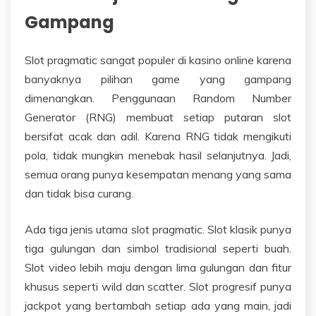
Gampang
Slot pragmatic sangat populer di kasino online karena
banyaknya pilihan game yang gampang
dimenangkan. Penggunaan Random Number
Generator (RNG) membuat setiap putaran slot
bersifat acak dan adil. Karena RNG tidak mengikuti
pola, tidak mungkin menebak hasil selanjutnya. Jadi,
semua orang punya kesempatan menang yang sama
dan tidak bisa curang.
Ada tiga jenis utama slot pragmatic. Slot klasik punya
tiga gulungan dan simbol tradisional seperti buah.
Slot video lebih maju dengan lima gulungan dan fitur
khusus seperti wild dan scatter. Slot progresif punya
jackpot yang bertambah setiap ada yang main, jadi