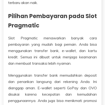
terbaru akan naik.
Pilihan Pembayaran pada Slot
Pragmatic
Slot Pragmatic menawarkan banyak cara
pembayaran yang mudah bagi pemain. Anda bisa
menggunakan transfer bank, e-wallet, dan kartu
kredit. Semua ini dibuat untuk menjaga keamanan
dan membuat transaksi lebih nyaman.
Menggunakan transfer bank memudahkan deposit
dan penarikan langsung dari rekening Anda. Ini
dianggap aman. E-wallet seperti GoPay dan OVO
disukai karena kecepatan dan kemudahan
penggunaannya. Anda juga bisa menikmati promosi