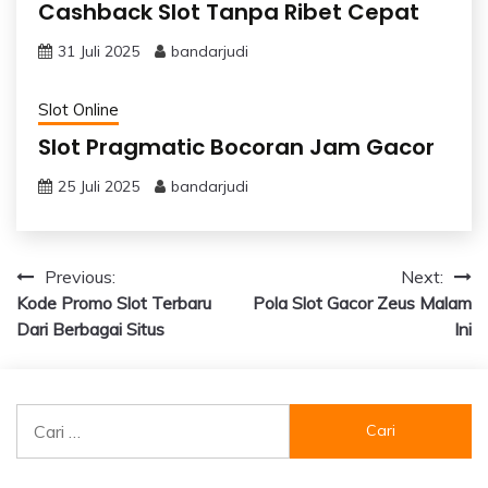
Cashback Slot Tanpa Ribet Cepat
31 Juli 2025
bandarjudi
Slot Online
Slot Pragmatic Bocoran Jam Gacor
25 Juli 2025
bandarjudi
Navigasi
Previous:
Next:
Kode Promo Slot Terbaru
Pola Slot Gacor Zeus Malam
pos
Dari Berbagai Situs
Ini
Cari
untuk: