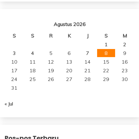
Agustus 2026
S
S
R
K
J
S
M
1
2
3
4
5
6
7
8
9
10
11
12
13
14
15
16
17
18
19
20
21
22
23
24
25
26
27
28
29
30
31
« Jul
Pos-pos Terbaru