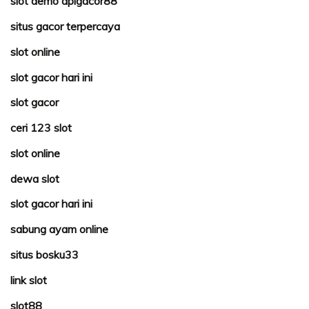
slot demo apigacor88
situs gacor terpercaya
slot online
slot gacor hari ini
slot gacor
ceri 123 slot
slot online
dewa slot
slot gacor hari ini
sabung ayam online
situs bosku33
link slot
slot88