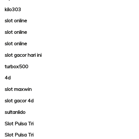
kilo303
slot online
slot online
slot online
slot gacor hari ini
turbox500
4d
slot maxwin
slot gacor 4d
sultanlido
Slot Pulsa Tri
Slot Pulsa Tri