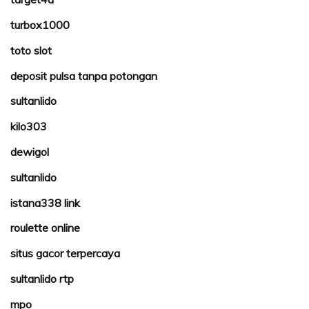
turbox1000
toto slot
deposit pulsa tanpa potongan
sultanlido
kilo303
dewigol
sultanlido
istana338 link
roulette online
situs gacor terpercaya
sultanlido rtp
mpo