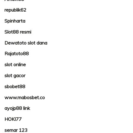
republik62
Spinharta
Slot88 resmi
Dewatoto slot dana
Rajatoto88
slot online
slot gacor
sbobet88
www.mabosbet.co
ayojp88 link
HOKI77
semar 123