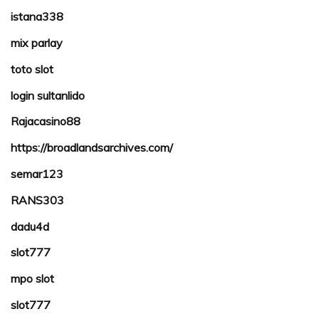
istana338
mix parlay
toto slot
login sultanlido
Rajacasino88
https://broadlandsarchives.com/
semar123
RANS303
dadu4d
slot777
mpo slot
slot777