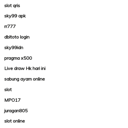
slot qris
sky99 apk
rr777
dbltoto login
sky99idn
pragma x500
Live draw Hk hari ini
sabung ayam online
slot
MPO17
juragan805
slot online